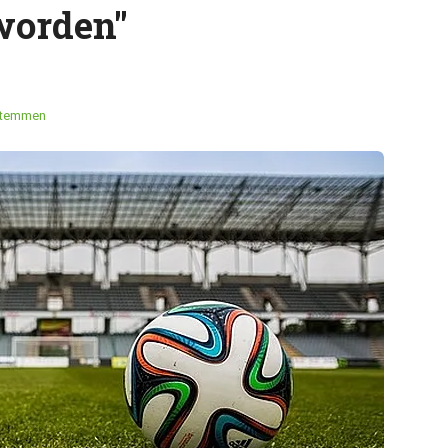
 worden"
stemmen