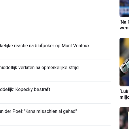
'Na 
wend
elijke reactie na blufpoker op Mont Ventoux
ddellijk verlaten na opmerkelijke strijd
ddelijk: Kopecky bestraft
‘Luk
milj
 der Poel: "Kans misschien al gehad"