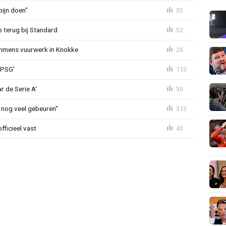
ijn doen"
35
p terug bij Standard
52
mmens vuurwerk in Knokke
26
 PSG'
113
r de Serie A'
30
 nog veel gebeuren"
313
fficieel vast
43