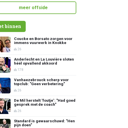
meer offside
et binnen
Coucke en Borsato zorgen voor
immens vuurwerk in Knokke
26
Anderlecht en La Louvière sloten
héél opvallend akkoord
178
Vanhaezebrouck scherp voor
topclub: "Geen verbetering"
26
De Mil herstelt ‘foutje’: "Had goed
gesprek met de coach"
26
Standard is gewaarschuwd: "Hen
pijn doen"