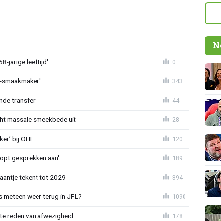
N
-jarige leeftijd'
0
L-smaakmaker'
343
nde transfer
44
cht massale smeekbede uit
28
er’ bij OHL
120
oopt gesprekken aan'
189
haantje tekent tot 2029
394
 meteen weer terug in JPL?
1090
te reden van afwezigheid
178