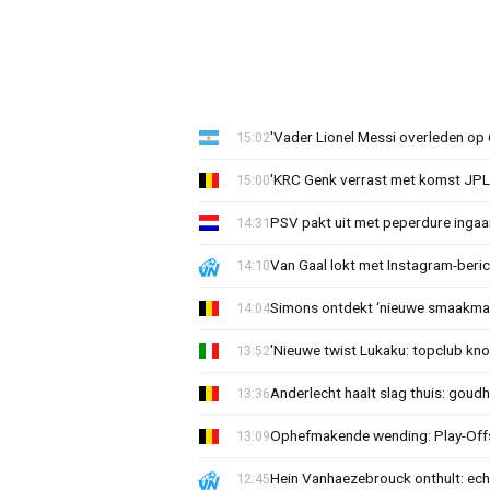
'Vader Lionel Messi overleden op 68
15:02
'KRC Genk verrast met komst JP
15:00
PSV pakt uit met peperdure ingaa
14:31
Van Gaal lokt met Instagram-beri
14:10
Simons ontdekt ‘nieuwe smaakmak
14:04
'Nieuwe twist Lukaku: topclub kn
13:52
Anderlecht haalt slag thuis: goud
13:36
Ophefmakende wending: Play-Offs
13:09
Hein Vanhaezebrouck onthult: ech
12:45