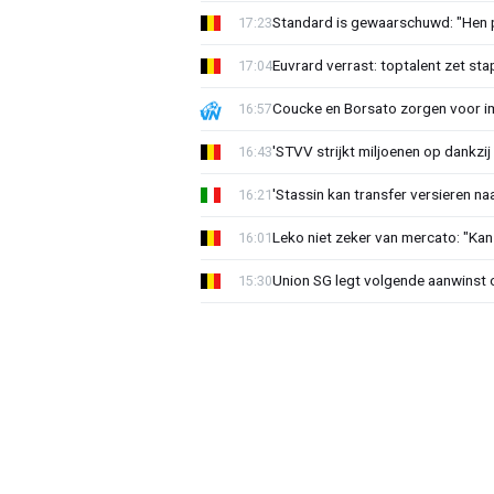
Standard is gewaarschuwd: "Hen p
17:23
Euvrard verrast: toptalent zet sta
17:04
Coucke en Borsato zorgen voor i
16:57
'STVV strijkt miljoenen op dankzij
16:43
'Stassin kan transfer versieren naa
16:21
Leko niet zeker van mercato: "Kan
16:01
Union SG legt volgende aanwinst o
15:30