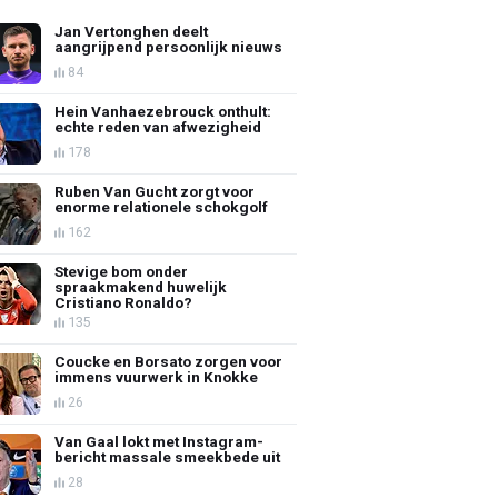
Jan Vertonghen deelt
aangrijpend persoonlijk nieuws
84
Hein Vanhaezebrouck onthult:
echte reden van afwezigheid
178
Ruben Van Gucht zorgt voor
enorme relationele schokgolf
162
Stevige bom onder
spraakmakend huwelijk
Cristiano Ronaldo?
135
Coucke en Borsato zorgen voor
immens vuurwerk in Knokke
26
Van Gaal lokt met Instagram-
bericht massale smeekbede uit
28