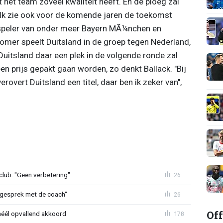
t het team zoveel kwaliteit heeft. En de ploeg zal
 Ik zie ook voor de komende jaren de toekomst
-speler van onder meer Bayern MÃ¼nchen en
mer speelt Duitsland in de groep tegen Nederland,
itsland daar een plek in de volgende ronde zal
een prijs gepakt gaan worden, zo denkt Ballack. "Bij
overt Duitsland een titel, daar ben ik zeker van",
lub: "Geen verbetering"
26
d gesprek met de coach"
26
Off
héél opvallend akkoord
178