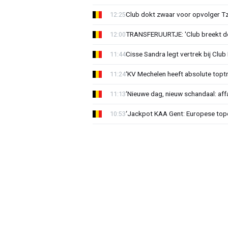
Club dokt zwaar voor opvolger Tzo
12:25
TRANSFERUURTJE: 'Club breekt de
12:00
Cisse Sandra legt vertrek bij Club 
11:44
‘KV Mechelen heeft absolute toptr
11:24
‘Nieuwe dag, nieuw schandaal: affai
11:13
‘Jackpot KAA Gent: Europese topc
10:53