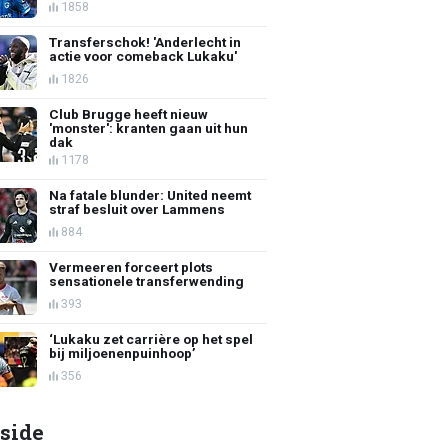
1858
Transferschok! 'Anderlecht in
actie voor comeback Lukaku'
1826
Club Brugge heeft nieuw
'monster': kranten gaan uit hun
dak
1178
Na fatale blunder: United neemt
straf besluit over Lammens
884
Vermeeren forceert plots
sensationele transferwending
393
‘Lukaku zet carrière op het spel
bij miljoenenpuinhoop’
356
side