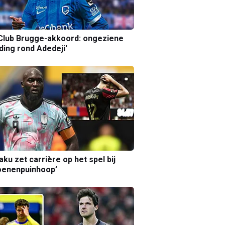
Club Brugge-akkoord: ongeziene
ing rond Adedeji'
aku zet carrière op het spel bij
oenenpuinhoop’