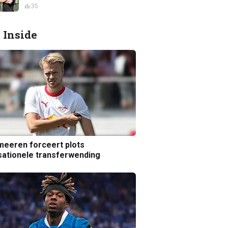
35
 Inside
eeren forceert plots
ationele transferwending