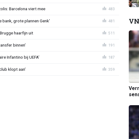
lis: Barcelona viert mee
483
VN
 bank, grote plannen Genk'
481
Brugge haarfijn uit
511
ansfer binnen’
191
re Infantino bij UEFA’
187
lub klopt aan’
359
Verm
sens