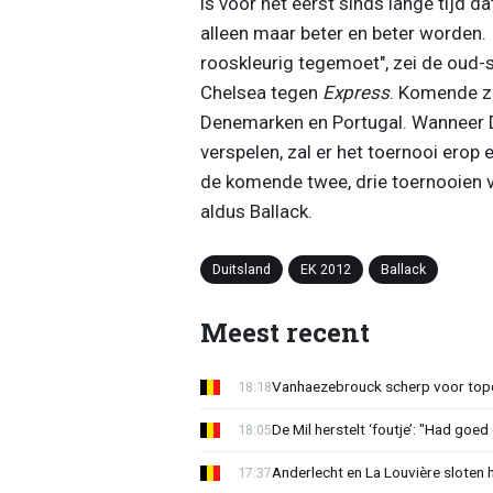
is voor het eerst sinds lange tijd da
alleen maar beter en beter worden.
rooskleurig tegemoet", zei de oud
Chelsea tegen
Express
. Komende zo
Denemarken en Portugal. Wanneer Du
verspelen, zal er het toernooi erop 
de komende twee, drie toernooien ver
aldus Ballack.
Duitsland
EK 2012
Ballack
Meest recent
Vanhaezebrouck scherp voor topc
18:18
De Mil herstelt ‘foutje’: "Had goe
18:05
Anderlecht en La Louvière sloten 
17:37