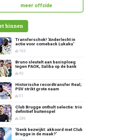
meer offside
et binnen
Transferschok! 'Anderlecht in
actie voor comeback Lukaku'
163
Bruno sleutelt aan basisploeg
tegen PAOK, Saliba op de bank
93
Historische recordtransfer Real;
PSV strikt grote naam
51
Club Brugge onthult selectie: trio
definitief buitenspel
286
'Genk bezwijkt: akkoord met Club
Brugge in de maak?'