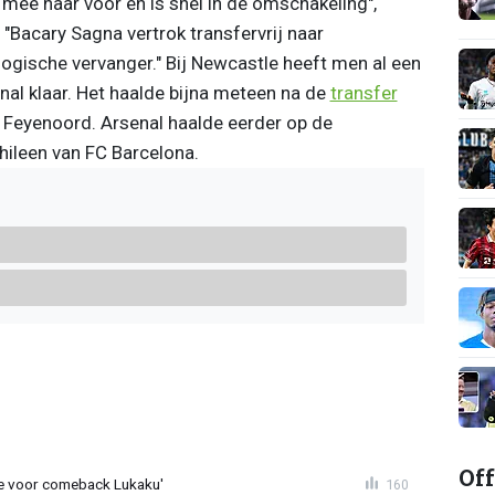
 mee naar voor en is snel in de omschakeling",
. "Bacary Sagna vertrok transfervrij naar
ogische vervanger." Bij Newcastle heeft men al een
nal klaar. Het haalde bijna meteen na de
transfer
 Feyenoord. Arsenal haalde eerder op de
Chileen van FC Barcelona.
Off
tie voor comeback Lukaku'
160