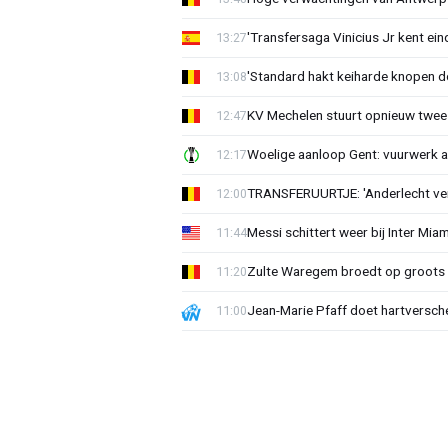
'Transfersaga Vinicius Jr kent ein
13:27
'Standard hakt keiharde knopen do
13:08
KV Mechelen stuurt opnieuw twee
12:47
Woelige aanloop Gent: vuurwerk a
12:17
TRANSFERUURTJE: 'Anderlecht verra
12:00
Messi schittert weer bij Inter Mia
11:44
Zulte Waregem broedt op groots 
11:20
Jean-Marie Pfaff doet hartversch
11:00