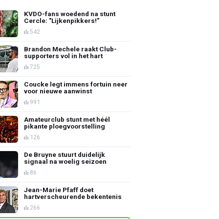
KVDO-fans woedend na stunt
Cercle: "Lijkenpikkers!"
542
Brandon Mechele raakt Club-
supporters vol in het hart
725
Coucke legt immens fortuin neer
voor nieuwe aanwinst
991
Amateurclub stunt met héél
pikante ploegvoorstelling
126
De Bruyne stuurt duidelijk
signaal na woelig seizoen
86
Jean-Marie Pfaff doet
hartverscheurende bekentenis
266