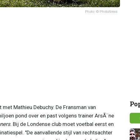
Photo: © PhotoNews
Po
rkt met Mathieu Debuchy. De Fransman van
ljoen pond over en past volgens trainer ArsÃ¨ne
ners
. Bij de Londense club moet voetbal eerst en
natiespel. "De aanvallende stijl van rechtsachter