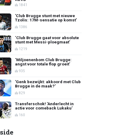
1841
'Club Brugge stunt met nieuwe
Tzolis: 17M-sensatie op komst'
1386
‘Club Brugge gaat voor absolute
stunt met Messi-ploegmaat’
1219
‘Miljoenenbom Club Brugge:
angst voor totale flop groeit’
935
'Genk bezwijkt: akkoord met Club
Brugge in de maak?'
829
Transferschok! 'Anderlecht in
actie voor comeback Lukaku'
160
side