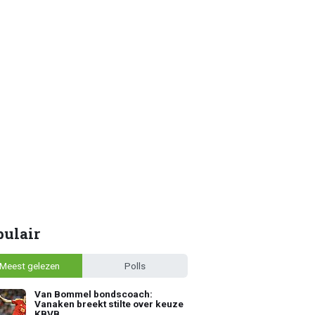
pulair
Meest gelezen
Polls
Van Bommel bondscoach:
Vanaken breekt stilte over keuze
KBVB