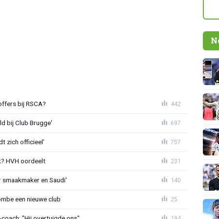
N
offers bij RSCA?
442
ld bij Club Brugge'
697
 zich officieel'
757
? HVH oordeelt
231
r smaakmaker en Saudi'
140
ombe een nieuwe club
25
oach: "Hij overtuigde ons"
194