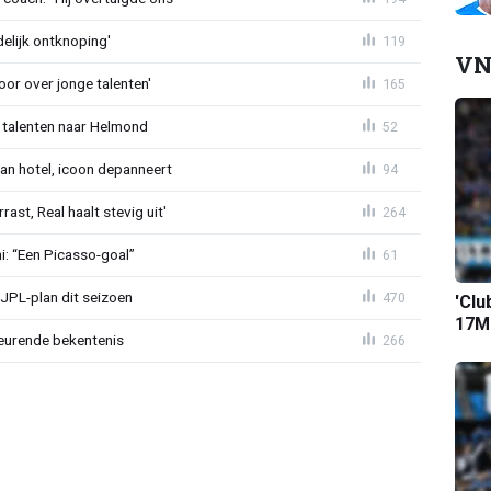
delijk ontknoping'
119
VN
or over jonge talenten'
165
 talenten naar Helmond
52
an hotel, icoon depanneert
94
st, Real haalt stevig uit'
264
mi: “Een Picasso-goal”
61
JPL-plan dit seizoen
470
'Clu
17M-
eurende bekentenis
266