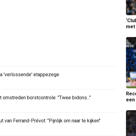
‘Clu
met
 na 'verlossende' etappezege
Reco
t omstreden borstcontrole: "Twee bidons..."
een 
van Ferrand-Prévot: "Pijnlijk om naar te kijken"