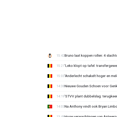
Bruno laat koppen rollen: 4 slacht
15:42
'Leko klopt op tafel: transfergewe
15:21
'Anderlecht schakelt hoger en meldt
15:03
Nieuwe Gouden Schoen voor Genk
14:38
'STVV plant dubbelslag: terugkee
14:19
Na Anthony vindt ook Bryan Limb
14:03
Hoge verwachtingen van Antwerp-c
13:48