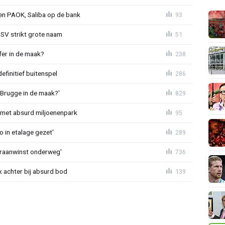
gen PAOK, Saliba op de bank
93
PSV strikt grote naam
51
fer in de maak?
238
definitief buitenspel
286
 Brugge in de maak?'
829
met absurd miljoenenpark
95
o in etalage gezet'
289
eraanwinst onderweg'
736
 achter bij absurd bod
139