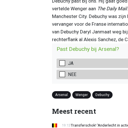
Debuchy past bij ons. Hij gaat goed
vertelde Wenger aan
The Daily Mail
Manchester City. Debuchy was zijn l
vervanger voor de Franse internatio
van Debuchy Daryl Janmaat weg bij
rechterflank al Alexis Sanchez, de 
Past Debuchy bij Arsenal?
JA
NEE
Arsenal
Wenger
Debuchy
Meest recent
Transferschok! 'Anderlecht in ac
19:13