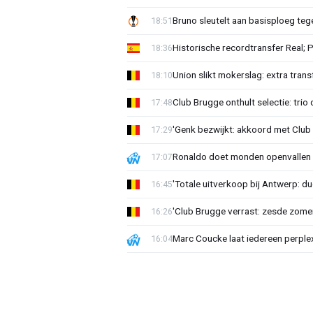
Bruno sleutelt aan basisploeg te
18:51
Historische recordtransfer Real; 
18:36
Union slikt mokerslag: extra trans
18:10
Club Brugge onthult selectie: trio 
17:48
'Genk bezwijkt: akkoord met Club
17:29
Ronaldo doet monden openvallen 
17:07
'Totale uitverkoop bij Antwerp: du
16:45
'Club Brugge verrast: zesde zom
16:26
Marc Coucke laat iedereen perplex
16:04