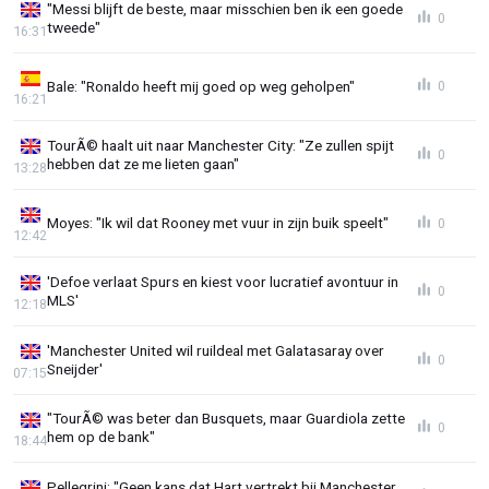
"Messi blijft de beste, maar misschien ben ik een goede
0
tweede"
16:31
Bale: "Ronaldo heeft mij goed op weg geholpen"
0
16:21
TourÃ© haalt uit naar Manchester City: "Ze zullen spijt
0
hebben dat ze me lieten gaan"
13:28
Moyes: "Ik wil dat Rooney met vuur in zijn buik speelt"
0
12:42
'Defoe verlaat Spurs en kiest voor lucratief avontuur in
0
MLS'
12:18
'Manchester United wil ruildeal met Galatasaray over
0
Sneijder'
07:15
"TourÃ© was beter dan Busquets, maar Guardiola zette
0
hem op de bank"
18:44
Pellegrini: "Geen kans dat Hart vertrekt bij Manchester