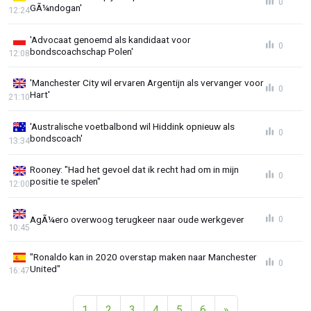
0
GÃ¼ndogan'
12:24
'Advocaat genoemd als kandidaat voor
0
bondscoachschap Polen'
12:08
'Manchester City wil ervaren Argentijn als vervanger voor
0
Hart'
21:10
'Australische voetbalbond wil Hiddink opnieuw als
0
bondscoach'
13:34
Rooney: "Had het gevoel dat ik recht had om in mijn
0
positie te spelen"
12:00
AgÃ¼ero overwoog terugkeer naar oude werkgever
0
10:45
"Ronaldo kan in 2020 overstap maken naar Manchester
0
United"
16:47
1
2
3
4
5
6
»