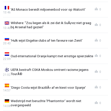
'AS Monaco bereidt miljoenenbod voor op Walcott'
0
13:46
Wilshere: "Zou liegen als ik zei dat ik SuÃ¡rez niet graag
0
bij Arsenal had gezien"
13:40
'Hulk wijst Engelse clubs af ten faveure van Zenit'
0
20:43
Oud-international Oranje kampt met ernstige spierziekte
0
22:09
UEFA bestraft CSKA Moskou omtrent racisme jegens
0
TourÃ©
21:02
'Diego Costa wijst BraziliÃ« af en kiest voor Spanje'
0
14:57
Wedstrijd met beruchte 'Phantomtor' wordt niet
0
overgespeeld
14:08