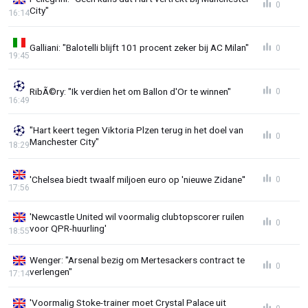
0
City"
16:14
Galliani: "Balotelli blijft 101 procent zeker bij AC Milan"
0
19:45
RibÃ©ry: "Ik verdien het om Ballon d'Or te winnen"
0
16:49
"Hart keert tegen Viktoria Plzen terug in het doel van
0
Manchester City"
18:29
'Chelsea biedt twaalf miljoen euro op 'nieuwe Zidane''
0
17:56
'Newcastle United wil voormalig clubtopscorer ruilen
0
voor QPR-huurling'
18:55
Wenger: "Arsenal bezig om Mertesackers contract te
0
verlengen"
17:14
'Voormalig Stoke-trainer moet Crystal Palace uit