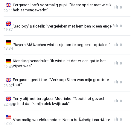
Ferguson looft voormalig pupil: "Beste speler met wie ik
0
heb samengewerkt"
00:11
'Bad boy' Balotelli: "Vergeleken met hem ben ik een engel"
0
19:37
'Bayern MÃ¼nchen wint strijd om felbegeerd toptalent'
0
13:34
Kiessling benadrukt: "Ik wist niet dat er een gat in het
0
zijnet was"
12:40
Ferguson geeft toe: "Verkoop Stam was mijn grootste
0
fout"
23:07
Terry blij met terugkeer Mourinho: "Nooit het gevoel
0
gehad dat ik mijn plek kwijtraak"
22:48
Voormalig wereldkampioen Nesta beÃ«indigt carriÃ¨re
0
12:27