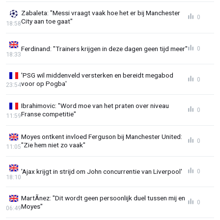
Zabaleta: "Messi vraagt vaak hoe het er bij Manchester
0
City aan toe gaat"
18:58
Ferdinand: "Trainers krijgen in deze dagen geen tijd meer"
0
18:33
'PSG wil middenveld versterken en bereidt megabod
0
voor op Pogba'
23:54
Ibrahimovic: "Word moe van het praten over niveau
0
Franse competitie"
11:59
Moyes ontkent invloed Ferguson bij Manchester United:
0
"Zie hem niet zo vaak"
11:05
'Ajax krijgt in strijd om John concurrentie van Liverpool'
0
18:10
MartÃ­nez: "Dit wordt geen persoonlijk duel tussen mij en
0
Moyes"
06:49