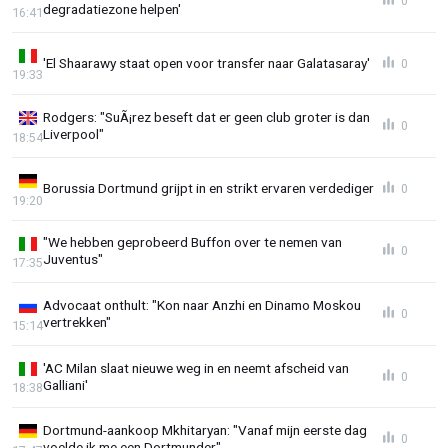
0
degradatiezone helpen'
16:41
'El Shaarawy staat open voor transfer naar Galatasaray'
0
19:33
Rodgers: "SuÃ¡rez beseft dat er geen club groter is dan
0
Liverpool"
18:54
Borussia Dortmund grijpt in en strikt ervaren verdediger
0
19:20
"We hebben geprobeerd Buffon over te nemen van
0
Juventus"
17:35
Advocaat onthult: "Kon naar Anzhi en Dinamo Moskou
0
vertrekken"
15:14
'AC Milan slaat nieuwe weg in en neemt afscheid van
0
Galliani'
18:38
Dortmund-aankoop Mkhitaryan: "Vanaf mijn eerste dag
0
voelde ik me een Dortmunder"