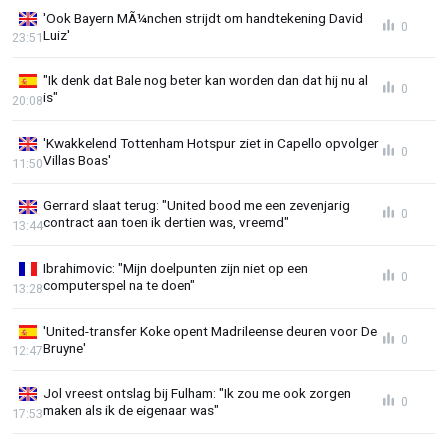
'Ook Bayern MÃ¼nchen strijdt om handtekening David
0
Luiz'
23:51
"Ik denk dat Bale nog beter kan worden dan dat hij nu al
0
is"
20:08
'Kwakkelend Tottenham Hotspur ziet in Capello opvolger
0
Villas Boas'
11:50
Gerrard slaat terug: "United bood me een zevenjarig
0
contract aan toen ik dertien was, vreemd"
13:44
Ibrahimovic: "Mijn doelpunten zijn niet op een
0
computerspel na te doen"
13:28
'United-transfer Koke opent Madrileense deuren voor De
0
Bruyne'
12:47
Jol vreest ontslag bij Fulham: "Ik zou me ook zorgen
0
maken als ik de eigenaar was"
17:53