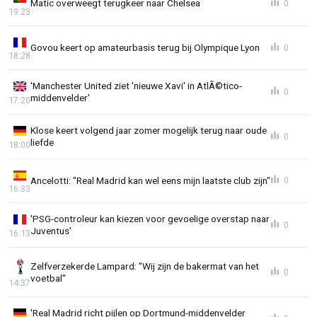
Matic overweegt terugkeer naar Chelsea
0
19:23
Govou keert op amateurbasis terug bij Olympique Lyon
0
18:28
'Manchester United ziet 'nieuwe Xavi' in AtlÃ©tico-
0
middenvelder'
17:20
Klose keert volgend jaar zomer mogelijk terug naar oude
0
liefde
18:00
Ancelotti: "Real Madrid kan wel eens mijn laatste club zijn"
0
16:33
'PSG-controleur kan kiezen voor gevoelige overstap naar
0
Juventus'
16:13
Zelfverzekerde Lampard: "Wij zijn de bakermat van het
0
voetbal"
14:37
'Real Madrid richt pijlen op Dortmund-middenvelder