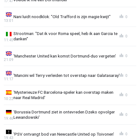
17:47
Nani luidt noodklok: "Old Trafford is zijn magie kwijt"
0
13:01
Strootman: "Dat ik voor Roma speel, heb ik aan Garcia te
0
danken"
11:45
'Manchester United kan komst Dortmund-duo vergeten'
0
21:09
'Mancini wil Terry verleiden tot overstap naar Galatasaray'
0
11:17
'Mysterieuze FC Barcelona-speler kan overstap maken
0
naar Real Madrid'
10:22
'Borussia Dortmund ziet in ontevreden Dzeko opvolger
0
Lewandowski'
19:46
'PSV ontvangt bod van Newcastle United op Toivonen'
0
19:43