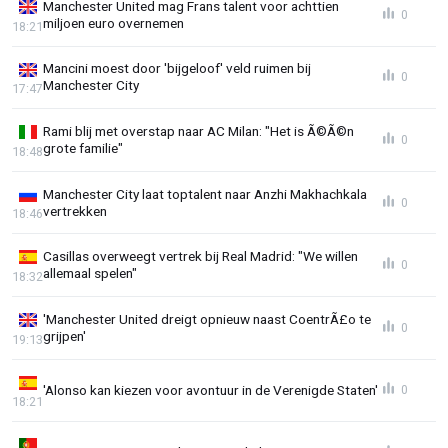
Manchester United mag Frans talent voor achttien
0
miljoen euro overnemen
18:21
Mancini moest door 'bijgeloof' veld ruimen bij
0
Manchester City
17:47
Rami blij met overstap naar AC Milan: "Het is Ã©Ã©n
0
grote familie"
18:48
Manchester City laat toptalent naar Anzhi Makhachkala
0
vertrekken
18:46
Casillas overweegt vertrek bij Real Madrid: "We willen
0
allemaal spelen"
18:32
'Manchester United dreigt opnieuw naast CoentrÃ£o te
0
grijpen'
19:13
'Alonso kan kiezen voor avontuur in de Verenigde Staten'
0
18:21