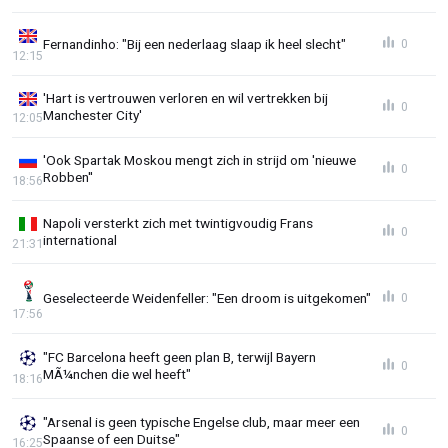
Fernandinho: "Bij een nederlaag slaap ik heel slecht"
0
12:15
'Hart is vertrouwen verloren en wil vertrekken bij
0
Manchester City'
12:05
'Ook Spartak Moskou mengt zich in strijd om 'nieuwe
0
Robben''
18:56
Napoli versterkt zich met twintigvoudig Frans
0
international
21:31
Geselecteerde Weidenfeller: "Een droom is uitgekomen"
0
17:56
"FC Barcelona heeft geen plan B, terwijl Bayern
0
MÃ¼nchen die wel heeft"
18:16
"Arsenal is geen typische Engelse club, maar meer een
0
Spaanse of een Duitse"
16:25