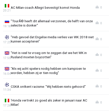
AC Milan-coach Allegri bevestigt komst Honda
0
20:21
"TourÃ© heeft dit allemaal verzonnen, de helft van onze
0
selectie is donker"
19:18
"Heb gevoel dat Engelse media verlies van WK 2018 niet
0
kunnen accepteren"
17:25
"Het is veel te vroeg om te zeggen dat we het WK in
0
Rusland moeten boycotten"
17:55
"Als wij acht spelers nodig hebben om kampioen te
0
worden, hebben zij er tien nodig"
16:04
CSKA ontkent racisme: "Wij hebben niets gehoord"
0
11:34
'Honda vertrekt zo goed als zeker in januari naar AC
0
Milan'
17:26