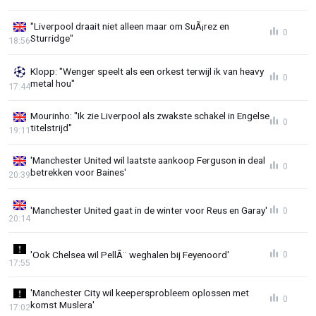
"Liverpool draait niet alleen maar om SuÃ¡rez en
0
Sturridge"
18:56
Klopp: "Wenger speelt als een orkest terwijl ik van heavy
0
metal hou"
17:44
Mourinho: "Ik zie Liverpool als zwakste schakel in Engelse
0
titelstrijd"
19:11
'Manchester United wil laatste aankoop Ferguson in deal
0
betrekken voor Baines'
20:39
'Manchester United gaat in de winter voor Reus en Garay'
0
20:14
'Ook Chelsea wil PellÃ¨ weghalen bij Feyenoord'
0
17:55
'Manchester City wil keepersprobleem oplossen met
0
komst Muslera'
17:02