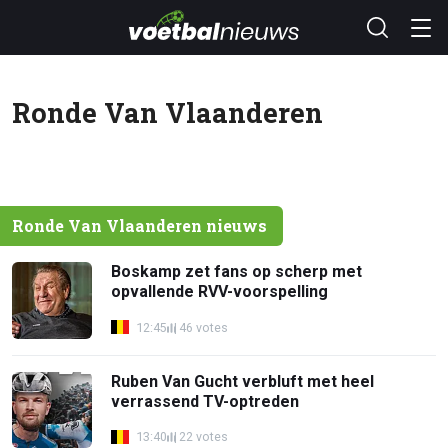
Ronde Van Vlaanderen
Ronde Van Vlaanderen nieuws
Boskamp zet fans op scherp met
opvallende RVV-voorspelling
12:45
46 votes
Ruben Van Gucht verbluft met heel
verrassend TV-optreden
13:40
22 votes