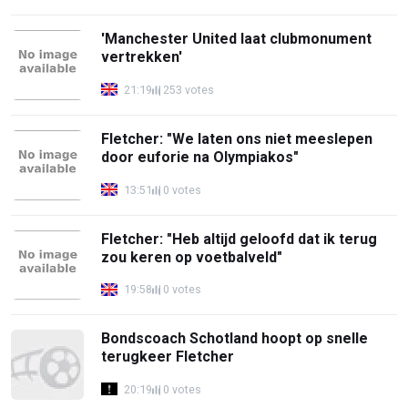
'Manchester United laat clubmonument
vertrekken'
21:19
253 votes
Fletcher: "We laten ons niet meeslepen
door euforie na Olympiakos"
13:51
0 votes
Fletcher: "Heb altijd geloofd dat ik terug
zou keren op voetbalveld"
19:58
0 votes
Bondscoach Schotland hoopt op snelle
terugkeer Fletcher
20:19
0 votes