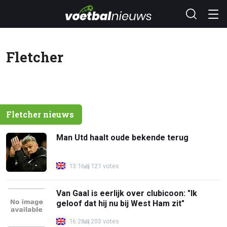
Fletcher
Fletcher nieuws
Man Utd haalt oude bekende terug
13:16
121 votes
Van Gaal is eerlijk over clubicoon: "Ik
geloof dat hij nu bij West Ham zit"
16:28
203 votes