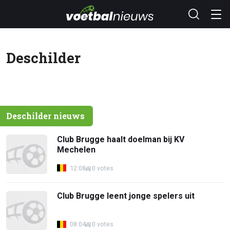
Deschilder
Deschilder nieuws
Club Brugge haalt doelman bij KV
Mechelen
12:08
0 votes
Club Brugge leent jonge spelers uit
08:04
0 votes