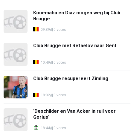
Kouemaha en Diaz mogen weg bij Club
Brugge
09:39
0 votes
Club Brugge met Refaelov naar Gent
10:49
0 votes
Club Brugge recupereert Zimling
18:02
0 votes
'Deschilder en Van Acker in ruil voor
Gorius'
18:44
0 votes