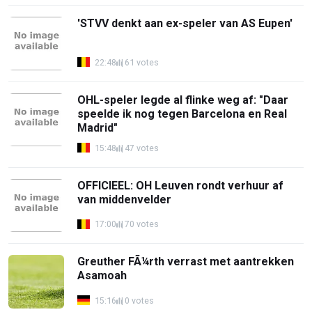
'STVV denkt aan ex-speler van AS Eupen'
22:48
61 votes
OHL-speler legde al flinke weg af: "Daar
speelde ik nog tegen Barcelona en Real
Madrid"
15:48
47 votes
OFFICIEEL: OH Leuven rondt verhuur af
van middenvelder
17:00
70 votes
Greuther FÃ¼rth verrast met aantrekken
Asamoah
15:16
0 votes