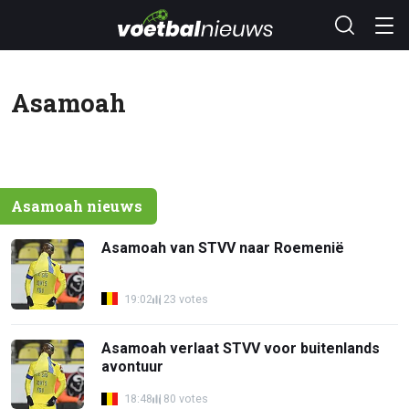
Asamoah
Asamoah nieuws
Asamoah van STVV naar Roemenië
19:02
23 votes
Asamoah verlaat STVV voor buitenlands
avontuur
18:48
80 votes