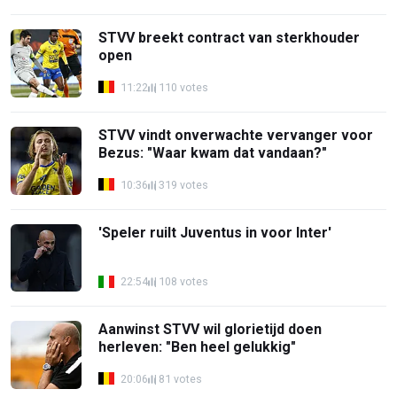
STVV breekt contract van sterkhouder
open
11:22
110 votes
STVV vindt onverwachte vervanger voor
Bezus: "Waar kwam dat vandaan?"
10:36
319 votes
'Speler ruilt Juventus in voor Inter'
22:54
108 votes
Aanwinst STVV wil glorietijd doen
herleven: "Ben heel gelukkig"
20:06
81 votes