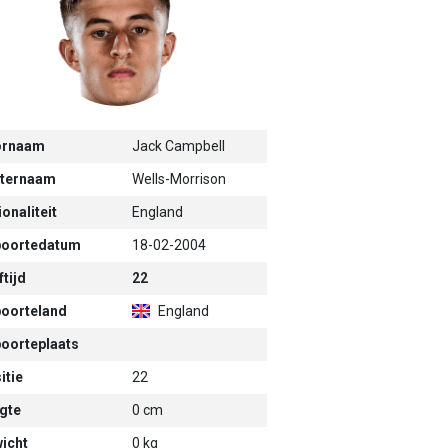
ornaam
Jack Campbell
ternaam
Wells-Morrison
onaliteit
England
oortedatum
18-02-2004
tijd
22
oorteland
England
oorteplaats
itie
22
gte
0 cm
icht
0 kg