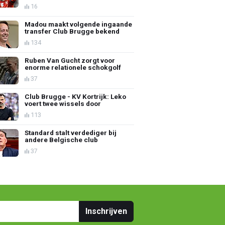
16
Madou maakt volgende ingaande
transfer Club Brugge bekend
134
Ruben Van Gucht zorgt voor
enorme relationele schokgolf
37
Club Brugge - KV Kortrijk: Leko
voert twee wissels door
113
Standard stalt verdediger bij
andere Belgische club
37
Inschrijven