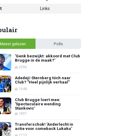
t
Links
pulair
Meest gelezen
Polls
'Genk bezwijkt: akkoord met Club
Brugge in de maak?'
2096
Adedeji-Sternberg tóch naar
Club? "Heel pijnlijk verhaal"
1948
Club Brugge loert mee:
'Spectaculaire wending
Stankovic'
1807
Transferschok! 'Anderlecht in
actie voor comeback Lukaku'
1713