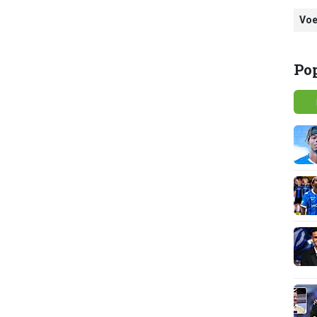
Voe
Po