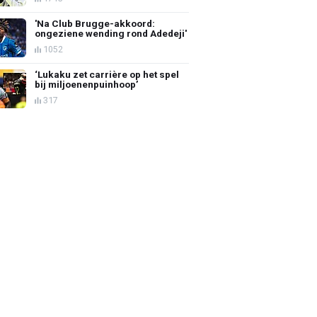
'Na Club Brugge-akkoord:
ongeziene wending rond Adedeji'
1052
‘Lukaku zet carrière op het spel
bij miljoenenpuinhoop’
317