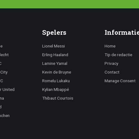
Spelers
Informati
ge
Lionel Messi
Home
lecht
Erling Haaland
Tip de redactie
C
Lamine Yamal
Privacy
City
Kevin de Bruyne
Contact
FC
Romelu Lukaku
Manage Consent
r United
Kylian Mbappé
na
Thibaut Courtois
d
nchen