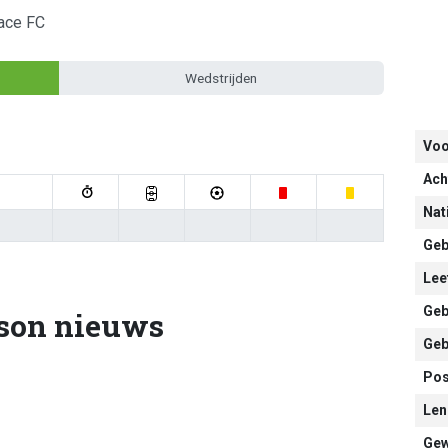
ace FC
Wedstrijden
Vo
Ach
Nati
Geb
Leef
Geb
son nieuws
Geb
Pos
Len
Gew