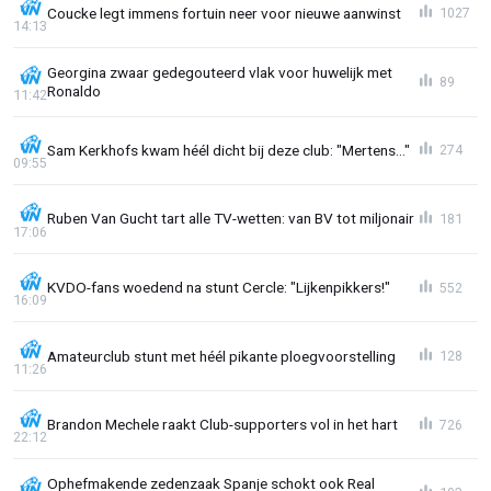
Coucke legt immens fortuin neer voor nieuwe aanwinst
1027
14:13
Georgina zwaar gedegouteerd vlak voor huwelijk met
89
Ronaldo
11:42
Sam Kerkhofs kwam héél dicht bij deze club: "Mertens..."
274
09:55
Ruben Van Gucht tart alle TV-wetten: van BV tot miljonair
181
17:06
KVDO-fans woedend na stunt Cercle: "Lijkenpikkers!"
552
16:09
Amateurclub stunt met héél pikante ploegvoorstelling
128
11:26
Brandon Mechele raakt Club-supporters vol in het hart
726
22:12
Ophefmakende zedenzaak Spanje schokt ook Real