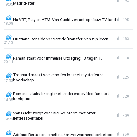
193
Madrid-ster
19:05
Na VRT, Play en VTM: Van Gucht verrast opnieuw TV-land
195
18:08
Cristiano Ronaldo versiert de 'transfer' van zijn leven
183
21:13
Raman staat voor immense uitdaging: "3 tegen 1..."
318
20:11
Trossard maakt veel emoties los met mysterieuze
225
boodschap
17:53
Romelu Lukaku brengt met zinderende video fans tot
320
kookpunt
14:35
Van Gucht zorgt voor nieuwe storm met bizar
409
liefdesspektakel
19:23
Adriano Bertaccini smelt na hartverwarmend eerbetoon
350