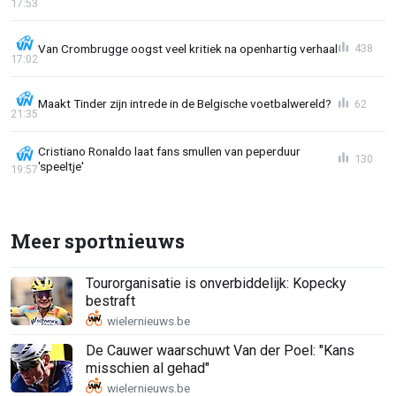
17:53
Van Crombrugge oogst veel kritiek na openhartig verhaal
438
17:02
Maakt Tinder zijn intrede in de Belgische voetbalwereld?
62
21:35
Cristiano Ronaldo laat fans smullen van peperduur
130
'speeltje'
19:57
Meer sportnieuws
Tourorganisatie is onverbiddelijk: Kopecky
bestraft
De Cauwer waarschuwt Van der Poel: "Kans
misschien al gehad"