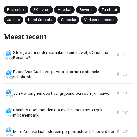
Beerschot
SK Lierse
Voetbal
Beveren
Turnhout
Justitie
Karel Snoeckx
Snoeckx
Verkeersagressie
Meest recent
Stevige bom onder spraakmakend huwelijk Cristiano
51
Ronaldo?
20:39
Ruben Van Gucht zorgt voor enorme relationele
55
schokgolf
19:38
Jan Vertonghen deelt aangrijpend persoonlijk nieuws
64
17:37
Ronaldo doet monden openvallen met knettergek
131
miljoenenpark
17:07
Marc Coucke laat iedereen perplex achter bij absurd bod
201
16:04