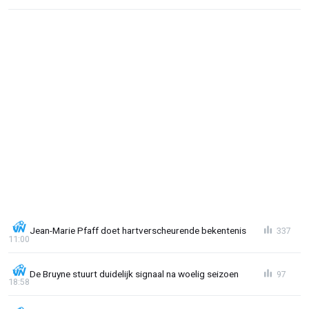
Jean-Marie Pfaff doet hartverscheurende bekentenis
337
11:00
De Bruyne stuurt duidelijk signaal na woelig seizoen
97
18:58