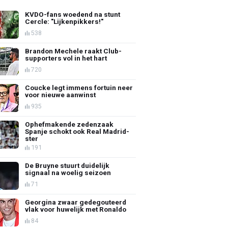
KVDO-fans woedend na stunt
Cercle: "Lijkenpikkers!"
538
Brandon Mechele raakt Club-
supporters vol in het hart
720
Coucke legt immens fortuin neer
voor nieuwe aanwinst
935
Ophefmakende zedenzaak
Spanje schokt ook Real Madrid-
ster
191
De Bruyne stuurt duidelijk
signaal na woelig seizoen
71
Georgina zwaar gedegouteerd
vlak voor huwelijk met Ronaldo
84