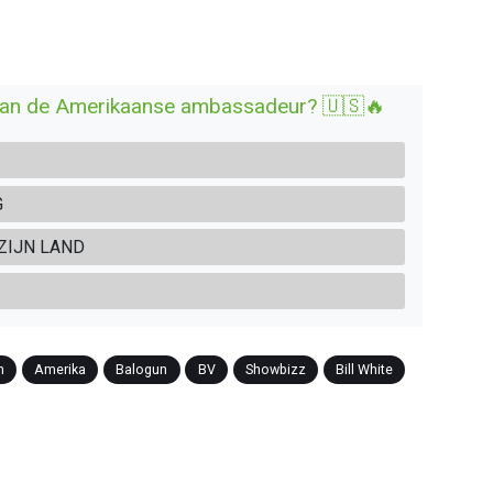
ie van de Amerikaanse ambassadeur? 🇺🇸🔥
G
ZIJN LAND
n
Amerika
Balogun
BV
Showbizz
Bill White