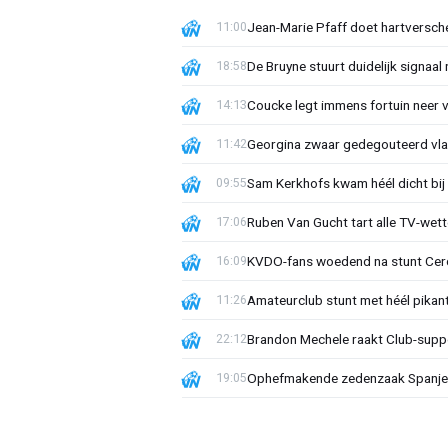
Jean-Marie Pfaff doet hartversch
11:00
De Bruyne stuurt duidelijk signaal
18:58
Coucke legt immens fortuin neer 
14:13
Georgina zwaar gedegouteerd vla
11:42
Sam Kerkhofs kwam héél dicht bij d
09:55
Ruben Van Gucht tart alle TV-wette
17:06
KVDO-fans woedend na stunt Cercl
16:09
Amateurclub stunt met héél pikan
11:26
Brandon Mechele raakt Club-suppor
22:12
Ophefmakende zedenzaak Spanje 
19:05