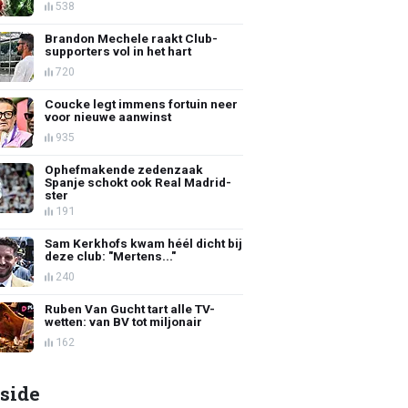
538
Brandon Mechele raakt Club-
supporters vol in het hart
720
Coucke legt immens fortuin neer
voor nieuwe aanwinst
935
Ophefmakende zedenzaak
Spanje schokt ook Real Madrid-
ster
191
Sam Kerkhofs kwam héél dicht bij
deze club: "Mertens..."
240
Ruben Van Gucht tart alle TV-
wetten: van BV tot miljonair
162
side