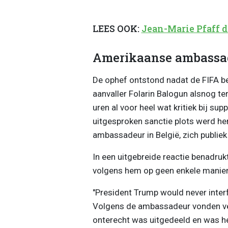
LEES OOK:
Jean-Marie Pfaff 
Amerikaanse ambassade
De ophef ontstond nadat de FIFA b
aanvaller Folarin Balogun alsnog te
uren al voor heel wat kritiek bij su
uitgesproken sanctie plots werd her
ambassadeur in België, zich publiek
In een uitgebreide reactie benadru
volgens hem op geen enkele manier 
"President Trump would never interfe
Volgens de ambassadeur vonden vee
onterecht was uitgedeeld en was h