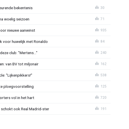
eurende bekentenis
30
 na woelig seizoen
71
voor nieuwe aanwinst
935
k voor huwelijk met Ronaldo
84
eze club: "Mertens..."
240
n: van BV tot miljonair
162
e: "Lijkenpikkers!"
538
te ploegvoorstelling
125
ters vol in het hart
720
schokt ook Real Madrid-ster
191