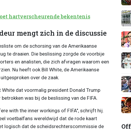
doet hartverscheurende bekentenis
ur mengt zich in de discussie
esliste om de schorsing van de Amerikaanse
rug te draaien. Die beslissing zorgde de voorbije
pporters en analisten, die zich afvragen waarom een
zien. Nu heeft ook Bill White, de Amerikaanse
 uitgesproken over de zaak.
kt White dat voormalig president Donald Trump
betrokken was bij de beslissing van de FIFA.
re with the inner workings of FIFA", schrijft hij.
l voetbalfans wereldwijd dat de rode kaart
Off
et logisch dat de scheidsrechterscommissie de