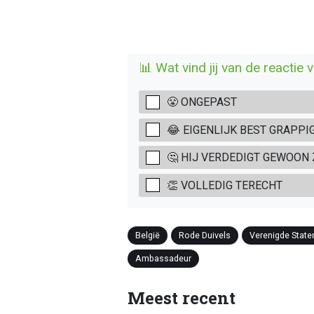
📊 Wat vind jij van de react
😤 ONGEPAST
😂 EIGENLIJK BEST GRAPPI
🤔 HIJ VERDEDIGT GEWOON 
👏 VOLLEDIG TERECHT
België
Rode Duivels
Verenigde State
Ambassadeur
Meest recent