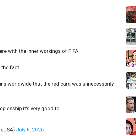
re with the inner workings of FIFA.
the fact.
fans worldwide that the red card was unnecessarily
pionship it’s very good to…
iteUSA)
July 6, 2026