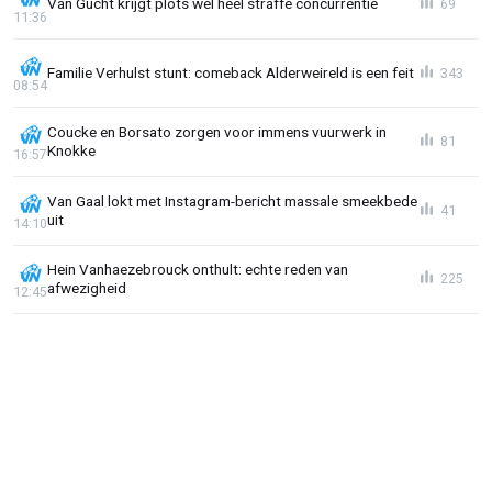
Van Gucht krijgt plots wel héél straffe concurrentie
69
11:36
Familie Verhulst stunt: comeback Alderweireld is een feit
343
08:54
Coucke en Borsato zorgen voor immens vuurwerk in
81
Knokke
16:57
Van Gaal lokt met Instagram-bericht massale smeekbede
41
uit
14:10
Hein Vanhaezebrouck onthult: echte reden van
225
afwezigheid
12:45