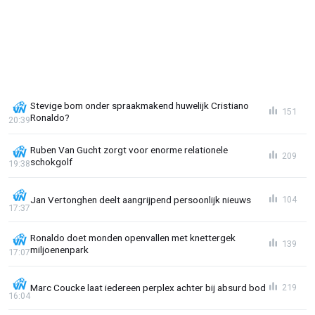
Stevige bom onder spraakmakend huwelijk Cristiano
151
Ronaldo?
20:39
Ruben Van Gucht zorgt voor enorme relationele
209
schokgolf
19:38
Jan Vertonghen deelt aangrijpend persoonlijk nieuws
104
17:37
Ronaldo doet monden openvallen met knettergek
139
miljoenenpark
17:07
Marc Coucke laat iedereen perplex achter bij absurd bod
219
16:04