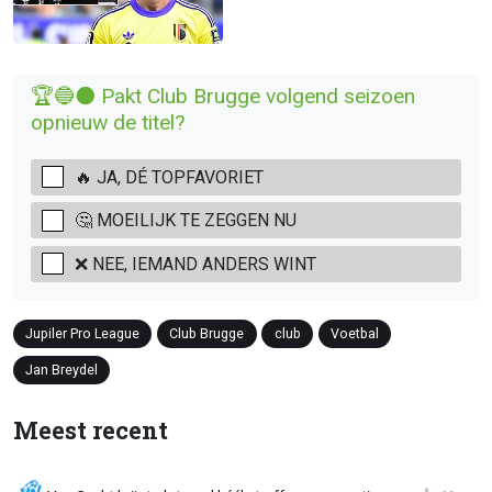
🏆🔵⚫ Pakt Club Brugge volgend seizoen
opnieuw de titel?
🔥 JA, DÉ TOPFAVORIET
🤔 MOEILIJK TE ZEGGEN NU
❌ NEE, IEMAND ANDERS WINT
Jupiler Pro League
Club Brugge
club
Voetbal
Jan Breydel
Meest recent