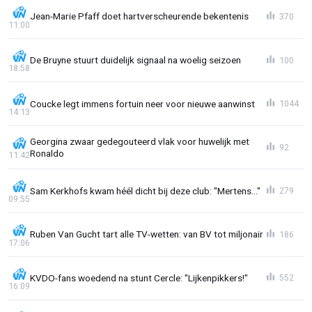
Jean-Marie Pfaff doet hartverscheurende bekentenis
370
11:00
De Bruyne stuurt duidelijk signaal na woelig seizoen
100
18:58
Coucke legt immens fortuin neer voor nieuwe aanwinst
1044
14:13
Georgina zwaar gedegouteerd vlak voor huwelijk met
92
Ronaldo
11:42
Sam Kerkhofs kwam héél dicht bij deze club: "Mertens..."
279
09:55
Ruben Van Gucht tart alle TV-wetten: van BV tot miljonair
186
17:06
KVDO-fans woedend na stunt Cercle: "Lijkenpikkers!"
552
16:09