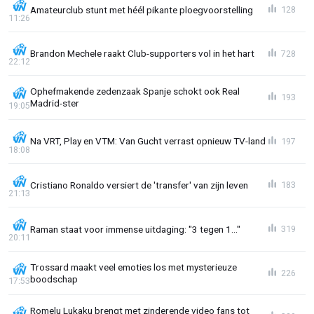
Amateurclub stunt met héél pikante ploegvoorstelling
128
11:26
Brandon Mechele raakt Club-supporters vol in het hart
728
22:12
Ophefmakende zedenzaak Spanje schokt ook Real
193
Madrid-ster
19:05
Na VRT, Play en VTM: Van Gucht verrast opnieuw TV-land
197
18:08
Cristiano Ronaldo versiert de 'transfer' van zijn leven
183
21:13
Raman staat voor immense uitdaging: "3 tegen 1..."
319
20:11
Trossard maakt veel emoties los met mysterieuze
226
boodschap
17:53
Romelu Lukaku brengt met zinderende video fans tot