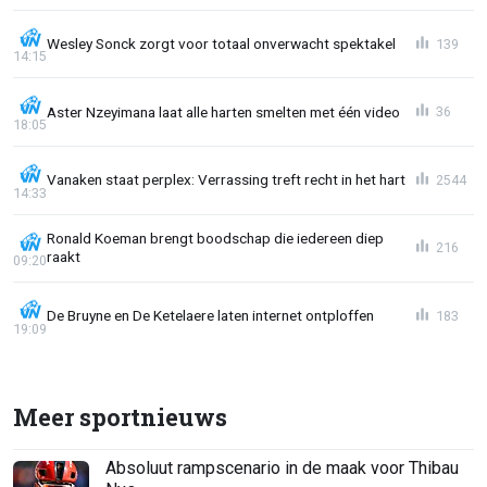
Wesley Sonck zorgt voor totaal onverwacht spektakel
139
14:15
Aster Nzeyimana laat alle harten smelten met één video
36
18:05
Vanaken staat perplex: Verrassing treft recht in het hart
2544
14:33
Ronald Koeman brengt boodschap die iedereen diep
216
raakt
09:20
De Bruyne en De Ketelaere laten internet ontploffen
183
19:09
Meer sportnieuws
Absoluut rampscenario in de maak voor Thibau