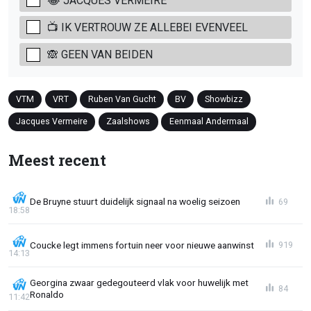
😂 JACQUES VERMEIRE
📺 IK VERTROUW ZE ALLEBEI EVENVEEL
🙈 GEEN VAN BEIDEN
VTM
VRT
Ruben Van Gucht
BV
Showbizz
Jacques Vermeire
Zaalshows
Eenmaal Andermaal
Meest recent
De Bruyne stuurt duidelijk signaal na woelig seizoen
69
18:58
Coucke legt immens fortuin neer voor nieuwe aanwinst
919
14:13
Georgina zwaar gedegouteerd vlak voor huwelijk met
84
Ronaldo
11:42