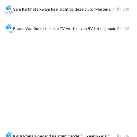
Sam Kerkhofs kwam héél dicht bij deze club: "Mertens..."
240
09:55
Ruben Van Gucht tart alle TV-wetten: van BV tot miljonair
160
17:06
KVDO-fans woedend na stunt Cercle: "Lijkenpikkers!"
536