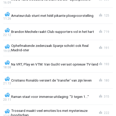
16:09
Amateurclub stunt met héél pikante ploegvoorstelling
125
11:26
Brandon Mechele raakt Club-supporters vol in het hart
719
22:12
Ophefmakende zedenzaak Spanje schokt ook Real
191
Madrid-ster
19:05
Na VRT, Play en VTM: Van Gucht verrast opnieuw TV-land
193
18:08
Cristiano Ronaldo versiert de 'transfer' van zijn leven
180
21:13
Raman staat voor immense uitdaging: "3 tegen 1..."
315
20:11
Trossard maakt veel emoties los met mysterieuze
222
boodschap
17:53