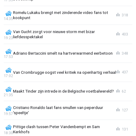
Romelu Lukaku brengt met zinderende video fans tot
318
kookpunt
14:35
Van Gucht zorgt voor nieuwe storm met bizar
403
liefdesspektakel
19:23
Adriano Bertaccini smelt na hartverwarmend eerbetoon
348
17:53
Van Crombrugge oogst veel kritiek na openhartig verhaal
437
17:02
Maakt Tinder zijn intrede in de Belgische voetbalwereld?
62
21:35
Cristiano Ronaldo laat fans smullen van peperduur
127
'speeltje'
19:57
Pittige clash tussen Peter Vandenbempt en Sam
131
Kerkhofs
18:30