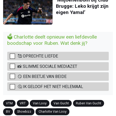
Brugge: Leko krijgt zijn
eigen Yamal’
🗳️ Charlotte deelt opnieuw een liefdevolle
boodschap voor Ruben. Wat denk jij?
🥰 OPRECHTE LIEFDE
📸 SLIMME SOCIALE MEDIAZET
😏 EEN BEETJE VAN BEIDE
🤔 IK GELOOF HET NIET HELEMAAL
VTM
VRT
Van Looy
Van Gucht
Ruben Van Gucht
BV
Showbizz
Charlotte Van Looy