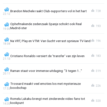
Brandon Mechele raakt Club-supporters vol in het hart
728
22:12
Ophefmakende zedenzaak Spanje schokt ook Real
193
Madrid-ster
19:05
Na VRT, Play en VTM: Van Gucht verrast opnieuw TV-land
196
18:08
Cristiano Ronaldo versiert de 'transfer' van zijn leven
183
21:13
Raman staat voor immense uitdaging: "3 tegen 1..."
319
20:11
Trossard maakt veel emoties los met mysterieuze
226
boodschap
17:53
Romelu Lukaku brengt met zinderende video fans tot
320
kookpunt
14:35