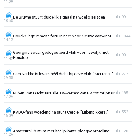
11:00
De Bruyne stuurt duidelijk signaal na woelig seizoen
99
18:58
Coucke legt immens fortuin neer voor nieuwe aanwinst
1044
14:13
Georgina zwaar gedegouteerd vlak voor huwelijk met
90
Ronaldo
11:42
Sam Kerkhofs kwam héél dicht bij deze club: "Mertens..."
277
09:55
Ruben Van Gucht tart alle TV-wetten: van BV tot miljonair
185
17:06
KVDO-fans woedend na stunt Cercle: "Lijkenpikkers!"
552
16:09
Amateurclub stunt met héél pikante ploegvoorstelling
128
11:26