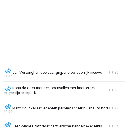
Jan Vertonghen deelt aangrijpend persoonlijk nieuws
86
17:37
Ronaldo doet monden openvallen met knettergek
136
miljoenenpark
17:07
Marc Coucke laat iedereen perplex achter bij absurd bod
216
16:04
Jean-Marie Pfaff doet hartverscheurende bekentenis
363