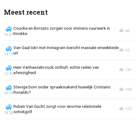
Meest recent
Coucke en Borsato zorgen voor immens vuurwerk in
46
Knokke
16:57
Van Gaal lokt met Instagram-bericht massale smeekbede
32
uit
14:10
Hein Vanhaezebrouck onthult: echte reden van
191
afwezigheid
12:45
Stevige bom onder spraakmakend huwelijk Cristiano
139
Ronaldo?
20:39
Ruben Van Gucht zorgt voor enorme relationele
175
schokgolf
19:38