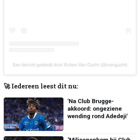
Een bericht gedeeld door Ruben Van Gucht (@rvangucht)
🚀 Iedereen leest dit nu:
'Na Club Brugge-
akkoord: ongeziene
wending rond Adedeji'
‘Miljoenenbom bij Club