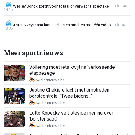
Wesley Sonck zorgt voor totaal onverwacht spektakel
140
14:15
Aster Nzeyimana laat alle harten smelten met één video
36
18:05
Meer sportnieuws
Vollering moet iets kwijt na 'verlossende'
etappezege
Justine Ghekiere lacht met omstreden
borstcontrole: "Twee bidons..."
Lotte Kopecky velt stevige mening over
'borstensaga'