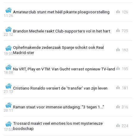
Amateurclub stunt met héél pikante ploegvoorstelling
126
11:26
Brandon Mechele raakt Club-supporters vol in het hart
725
22:12
Ophefmakende zedenzaak Spanje schokt ook Real
192
Madrid-ster
19:05
Na VRT, Play en VTM: Van Gucht verrast opnieuw TV-land
195
18:08
Cristiano Ronaldo versiert de 'transfer' van zijn leven
181
21:13
Raman staat voor immense uitdaging: "3 tegen 1..."
316
20:11
Trossard maakt veel emoties los met mysterieuze
224
boodschap
17:53