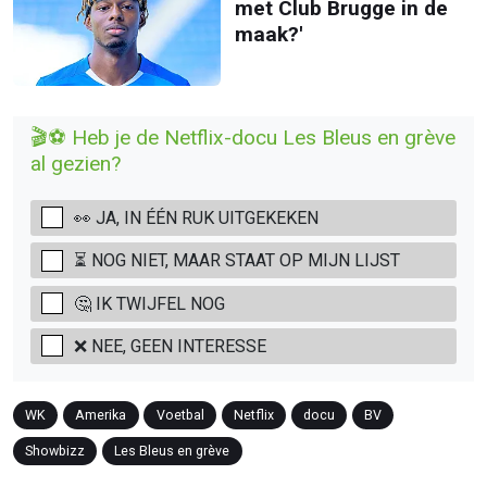
met Club Brugge in de
maak?'
🎬⚽ Heb je de Netflix-docu Les Bleus en grève
al gezien?
👀 JA, IN ÉÉN RUK UITGEKEKEN
⏳ NOG NIET, MAAR STAAT OP MIJN LIJST
🤔 IK TWIJFEL NOG
❌ NEE, GEEN INTERESSE
WK
Amerika
Voetbal
Netflix
docu
BV
Showbizz
Les Bleus en grève