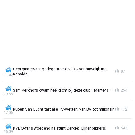
Georgina zwaar gedegouteerd vlak voor huwelijk met
87
Ronaldo
11:42
Sam Kerkhofs kwam héél dicht bij deze club: "Mertens..."
254
09:55
Ruben Van Gucht tart alle TV-wetten: van BV tot miljonair
172
17:06
KVDO-fans woedend na stunt Cercle: "Lijkenpikkers!"
542
16:09