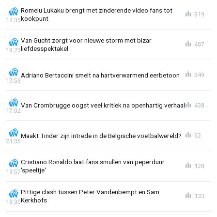
Romelu Lukaku brengt met zinderende video fans tot
319
kookpunt
14:35
Van Gucht zorgt voor nieuwe storm met bizar
407
liefdesspektakel
19:23
Adriano Bertaccini smelt na hartverwarmend eerbetoon
349
17:53
Van Crombrugge oogst veel kritiek na openhartig verhaal
438
17:02
Maakt Tinder zijn intrede in de Belgische voetbalwereld?
62
21:35
Cristiano Ronaldo laat fans smullen van peperduur
128
'speeltje'
19:57
Pittige clash tussen Peter Vandenbempt en Sam
133
Kerkhofs
18:30