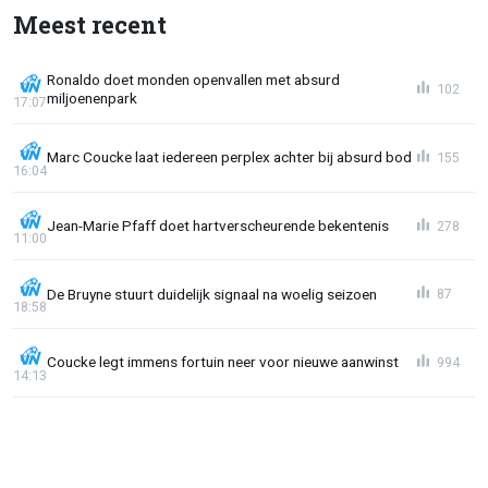
Meest recent
Ronaldo doet monden openvallen met absurd
102
miljoenenpark
17:07
Marc Coucke laat iedereen perplex achter bij absurd bod
155
16:04
Jean-Marie Pfaff doet hartverscheurende bekentenis
278
11:00
De Bruyne stuurt duidelijk signaal na woelig seizoen
87
18:58
Coucke legt immens fortuin neer voor nieuwe aanwinst
994
14:13