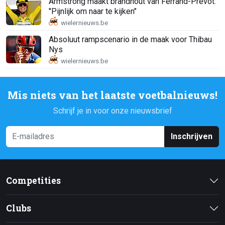
Armstrong maakt brandhout van Ferrand-Prévot:
"Pijnlijk om naar te kijken"
Absoluut rampscenario in de maak voor Thibau
Nys
Mis niets van het laatste voetbalnieuws!
Schrijf je in voor onze nieuwsbrief
Inschrijven
Competities
Clubs