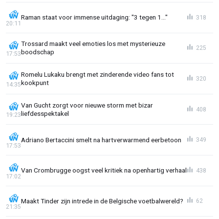
Raman staat voor immense uitdaging: "3 tegen 1..."
318
20:11
Trossard maakt veel emoties los met mysterieuze
225
boodschap
17:53
Romelu Lukaku brengt met zinderende video fans tot
320
kookpunt
14:35
Van Gucht zorgt voor nieuwe storm met bizar
408
liefdesspektakel
19:23
Adriano Bertaccini smelt na hartverwarmend eerbetoon
349
17:53
Van Crombrugge oogst veel kritiek na openhartig verhaal
438
17:02
Maakt Tinder zijn intrede in de Belgische voetbalwereld?
62
21:35