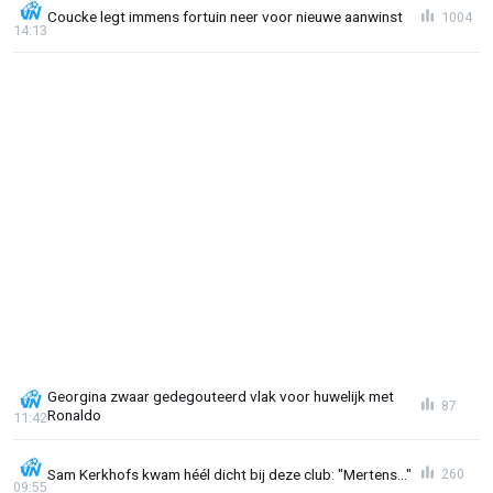
Coucke legt immens fortuin neer voor nieuwe aanwinst
1004
14:13
Georgina zwaar gedegouteerd vlak voor huwelijk met
87
Ronaldo
11:42
Sam Kerkhofs kwam héél dicht bij deze club: "Mertens..."
260
09:55