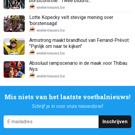
borstcontrole: "Twee bidons..."
Lotte Kopecky velt stevige mening over
'borstensaga'
Armstrong maakt brandhout van Ferrand-Prévot:
"Pijnlijk om naar te kijken"
Absoluut rampscenario in de maak voor Thibau
Nys
Mis niets van het laatste voetbalnieuws!
Schrijf je in voor onze nieuwsbrief
Inschrijven