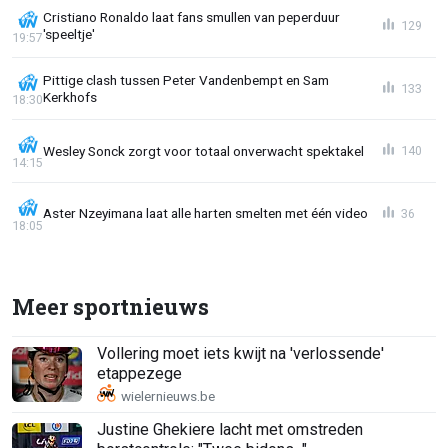
Cristiano Ronaldo laat fans smullen van peperduur
129
'speeltje'
19:57
Pittige clash tussen Peter Vandenbempt en Sam
133
Kerkhofs
18:30
Wesley Sonck zorgt voor totaal onverwacht spektakel
140
14:15
Aster Nzeyimana laat alle harten smelten met één video
36
18:05
Meer sportnieuws
Vollering moet iets kwijt na 'verlossende'
etappezege
Justine Ghekiere lacht met omstreden