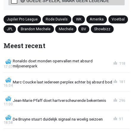
😅 GOEDE SPELER, MAAR GEEN LEGENDE
Jupiler Pro League
Rode Duivels
WK
Amerika
Voetbal
JPL
Brandon Mechele
Mechele
BV
Showbizz
Meest recent
Ronaldo doet monden openvallen met absurd
118
miljoenenpark
17:07
Marc Coucke laat iedereen perplex achter bij absurd bod
181
16:04
Jean-Marie Pfaff doet hartverscheurende bekentenis
296
11:00
De Bruyne stuurt duidelijk signaal na woelig seizoen
91
18:58