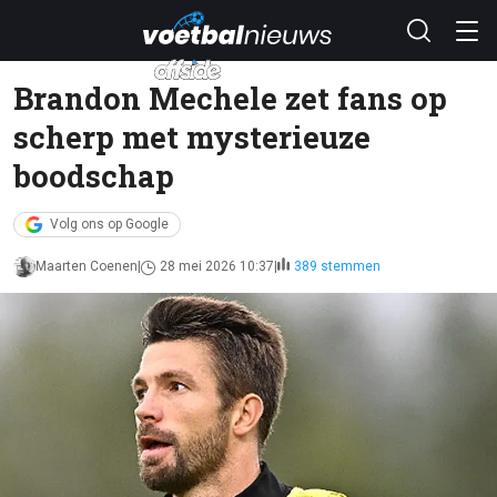
Brandon Mechele zet fans op
scherp met mysterieuze
boodschap
Volg ons op Google
Maarten Coenen
28 mei 2026 10:37
389 stemmen