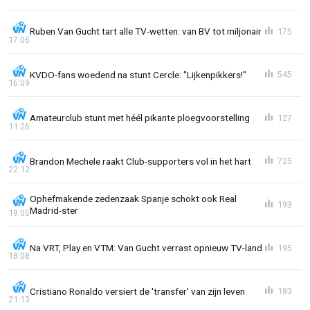
Ruben Van Gucht tart alle TV-wetten: van BV tot miljonair
175
17:06
KVDO-fans woedend na stunt Cercle: "Lijkenpikkers!"
545
16:09
Amateurclub stunt met héél pikante ploegvoorstelling
127
11:26
Brandon Mechele raakt Club-supporters vol in het hart
725
22:12
Ophefmakende zedenzaak Spanje schokt ook Real
193
Madrid-ster
19:05
Na VRT, Play en VTM: Van Gucht verrast opnieuw TV-land
195
18:08
Cristiano Ronaldo versiert de 'transfer' van zijn leven
183
21:13