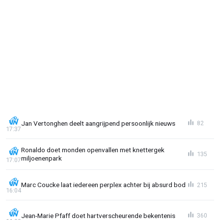
Jan Vertonghen deelt aangrijpend persoonlijk nieuws
82
17:37
Ronaldo doet monden openvallen met knettergek
135
miljoenenpark
17:07
Marc Coucke laat iedereen perplex achter bij absurd bod
215
16:04
Jean-Marie Pfaff doet hartverscheurende bekentenis
360