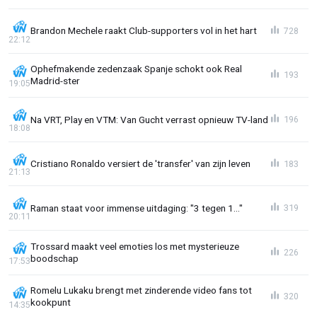
Brandon Mechele raakt Club-supporters vol in het hart
728
22:12
Ophefmakende zedenzaak Spanje schokt ook Real
193
Madrid-ster
19:05
Na VRT, Play en VTM: Van Gucht verrast opnieuw TV-land
196
18:08
Cristiano Ronaldo versiert de 'transfer' van zijn leven
183
21:13
Raman staat voor immense uitdaging: "3 tegen 1..."
319
20:11
Trossard maakt veel emoties los met mysterieuze
226
boodschap
17:53
Romelu Lukaku brengt met zinderende video fans tot
320
kookpunt
14:35