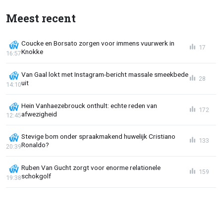
Meest recent
Coucke en Borsato zorgen voor immens vuurwerk in
17
Knokke
16:57
Van Gaal lokt met Instagram-bericht massale smeekbede
28
uit
14:10
Hein Vanhaezebrouck onthult: echte reden van
172
afwezigheid
12:45
Stevige bom onder spraakmakend huwelijk Cristiano
133
Ronaldo?
20:39
Ruben Van Gucht zorgt voor enorme relationele
159
schokgolf
19:38