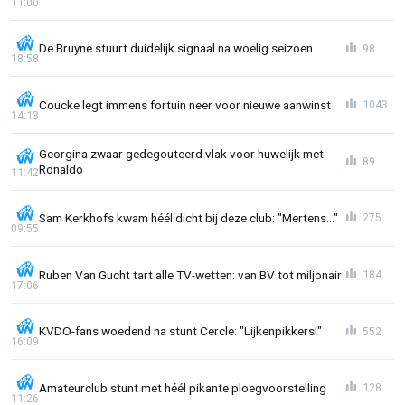
11:00
De Bruyne stuurt duidelijk signaal na woelig seizoen
98
18:58
Coucke legt immens fortuin neer voor nieuwe aanwinst
1043
14:13
Georgina zwaar gedegouteerd vlak voor huwelijk met
89
Ronaldo
11:42
Sam Kerkhofs kwam héél dicht bij deze club: "Mertens..."
275
09:55
Ruben Van Gucht tart alle TV-wetten: van BV tot miljonair
184
17:06
KVDO-fans woedend na stunt Cercle: "Lijkenpikkers!"
552
16:09
Amateurclub stunt met héél pikante ploegvoorstelling
128
11:26