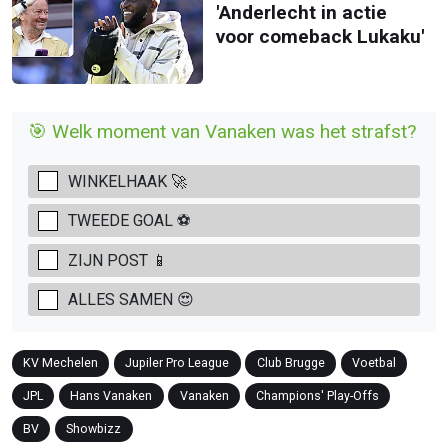
'Anderlecht in actie
voor comeback Lukaku'
🎯 Welk moment van Vanaken was het strafst?
WINKELHAAK 🚀
TWEEDE GOAL ⚽
ZIJN POST 📱
ALLES SAMEN 😍
KV Mechelen
Jupiler Pro League
Club Brugge
Voetbal
JPL
Hans Vanaken
Vanaken
Champions' Play-Offs
BV
Showbizz