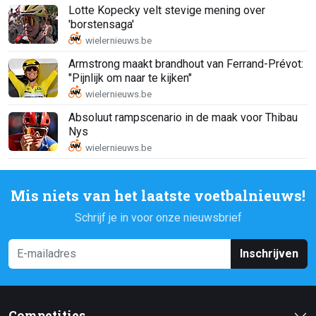
Lotte Kopecky velt stevige mening over
'borstensaga'
Armstrong maakt brandhout van Ferrand-Prévot:
"Pijnlijk om naar te kijken"
Absoluut rampscenario in de maak voor Thibau
Nys
Mis niets van het laatste voetbalnieuws!
Schrijf je in voor onze nieuwsbrief
Inschrijven
Competities