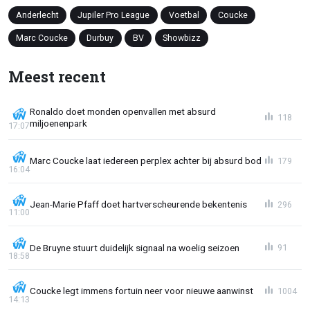
Anderlecht
Jupiler Pro League
Voetbal
Coucke
Marc Coucke
Durbuy
BV
Showbizz
Meest recent
Ronaldo doet monden openvallen met absurd
118
miljoenenpark
17:07
Marc Coucke laat iedereen perplex achter bij absurd bod
179
16:04
Jean-Marie Pfaff doet hartverscheurende bekentenis
296
11:00
De Bruyne stuurt duidelijk signaal na woelig seizoen
91
18:58
Coucke legt immens fortuin neer voor nieuwe aanwinst
1004
14:13