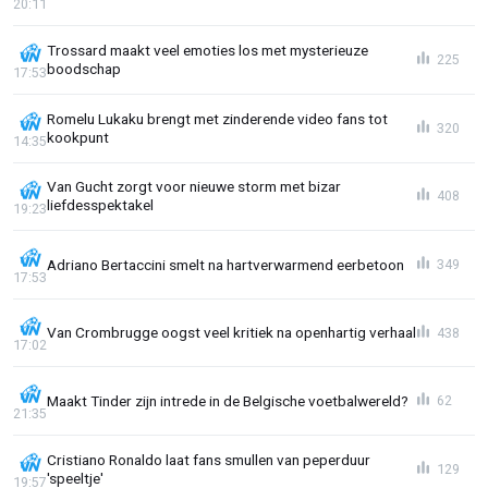
20:11
Trossard maakt veel emoties los met mysterieuze
225
boodschap
17:53
Romelu Lukaku brengt met zinderende video fans tot
320
kookpunt
14:35
Van Gucht zorgt voor nieuwe storm met bizar
408
liefdesspektakel
19:23
Adriano Bertaccini smelt na hartverwarmend eerbetoon
349
17:53
Van Crombrugge oogst veel kritiek na openhartig verhaal
438
17:02
Maakt Tinder zijn intrede in de Belgische voetbalwereld?
62
21:35
Cristiano Ronaldo laat fans smullen van peperduur
129
'speeltje'
19:57