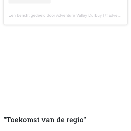
Een bericht gedeeld door Adventure Valley Durbuy (@adventurevalleydurbuy)
"Toekomst van de regio"