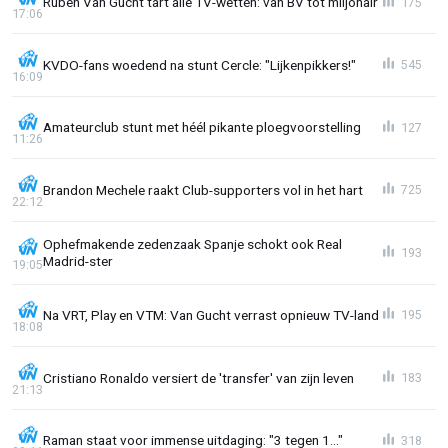
Ruben Van Gucht tart alle TV-wetten: van BV tot miljonair
175
17:06
KVDO-fans woedend na stunt Cercle: "Lijkenpikkers!"
545
16:09
Amateurclub stunt met héél pikante ploegvoorstelling
127
11:26
Brandon Mechele raakt Club-supporters vol in het hart
725
22:12
Ophefmakende zedenzaak Spanje schokt ook Real
193
Madrid-ster
19:05
Na VRT, Play en VTM: Van Gucht verrast opnieuw TV-land
195
18:08
Cristiano Ronaldo versiert de 'transfer' van zijn leven
183
21:13
Raman staat voor immense uitdaging: "3 tegen 1..."
318