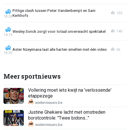
Pittige clash tussen Peter Vandenbempt en Sam
133
Kerkhofs
18:30
Wesley Sonck zorgt voor totaal onverwacht spektakel
140
14:15
Aster Nzeyimana laat alle harten smelten met één video
36
18:05
Meer sportnieuws
Vollering moet iets kwijt na 'verlossende'
etappezege
Justine Ghekiere lacht met omstreden
borstcontrole: "Twee bidons..."