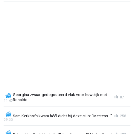
Georgina zwaar gedegouteerd vlak voor huwelijk met
87
Ronaldo
11:42
Sam Kerkhofs kwam héél dicht bij deze club: "Mertens..."
258
09:55