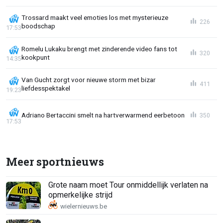
Trossard maakt veel emoties los met mysterieuze
226
boodschap
17:53
Romelu Lukaku brengt met zinderende video fans tot
320
kookpunt
14:35
Van Gucht zorgt voor nieuwe storm met bizar
411
liefdesspektakel
19:23
Adriano Bertaccini smelt na hartverwarmend eerbetoon
350
17:53
Meer sportnieuws
Grote naam moet Tour onmiddellijk verlaten na
opmerkelijke strijd