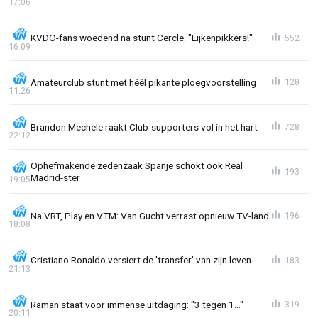
17:06
KVDO-fans woedend na stunt Cercle: "Lijkenpikkers!"
552
16:09
Amateurclub stunt met héél pikante ploegvoorstelling
128
11:26
Brandon Mechele raakt Club-supporters vol in het hart
728
22:12
Ophefmakende zedenzaak Spanje schokt ook Real
193
Madrid-ster
19:05
Na VRT, Play en VTM: Van Gucht verrast opnieuw TV-land
196
18:08
Cristiano Ronaldo versiert de 'transfer' van zijn leven
183
21:13
Raman staat voor immense uitdaging: "3 tegen 1..."
319
20:11