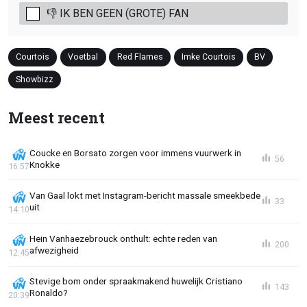
👎 IK BEN GEEN (GROTE) FAN
Courtois
Voetbal
Red Flames
Imke Courtois
BV
Showbizz
Meest recent
Coucke en Borsato zorgen voor immens vuurwerk in
56
Knokke
16:57
Van Gaal lokt met Instagram-bericht massale smeekbede
33
uit
14:10
Hein Vanhaezebrouck onthult: echte reden van
200
afwezigheid
12:45
Stevige bom onder spraakmakend huwelijk Cristiano
143
Ronaldo?
20:39