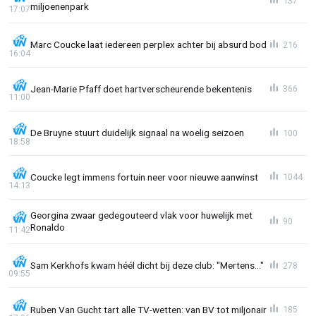
137
miljoenenpark
17:07
Marc Coucke laat iedereen perplex achter bij absurd bod
216
16:04
Jean-Marie Pfaff doet hartverscheurende bekentenis
366
11:00
De Bruyne stuurt duidelijk signaal na woelig seizoen
100
18:58
Coucke legt immens fortuin neer voor nieuwe aanwinst
1044
14:13
Georgina zwaar gedegouteerd vlak voor huwelijk met
90
Ronaldo
11:42
Sam Kerkhofs kwam héél dicht bij deze club: "Mertens..."
278
09:55
Ruben Van Gucht tart alle TV-wetten: van BV tot miljonair
185