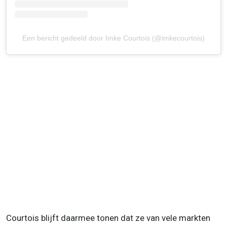
Een bericht gedeeld door Imke Courtois (@imkecourtois)
Courtois blijft daarmee tonen dat ze van vele markten