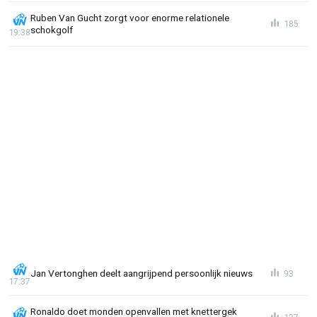
Ruben Van Gucht zorgt voor enorme relationele
185
schokgolf
19:38
Jan Vertonghen deelt aangrijpend persoonlijk nieuws
93
17:37
Ronaldo doet monden openvallen met knettergek