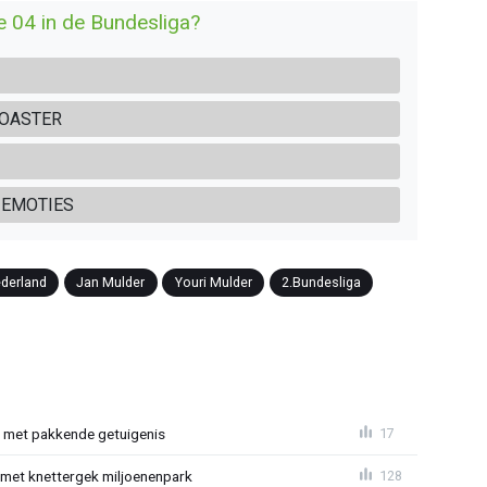
e 04 in de Bundesliga?
COASTER
 EMOTIES
derland
Jan Mulder
Youri Mulder
2.Bundesliga
r met pakkende getuigenis
17
met knettergek miljoenenpark
128