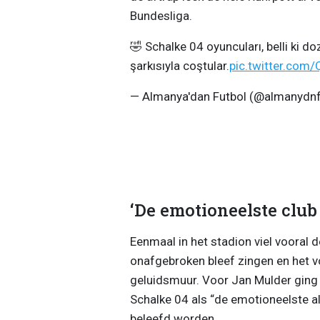
Bundesliga.
🤣 Schalke 04 oyuncuları, belli ki d
şarkısıyla coştular.
pic.twitter.co
— Almanya'dan Futbol (@almanydnf
‘De emotioneelste club
Eenmaal in het stadion viel vooral 
onafgebroken bleef zingen en het v
geluidsmuur. Voor Jan Mulder ging h
Schalke 04 als “de emotioneelste al
beleefd worden.