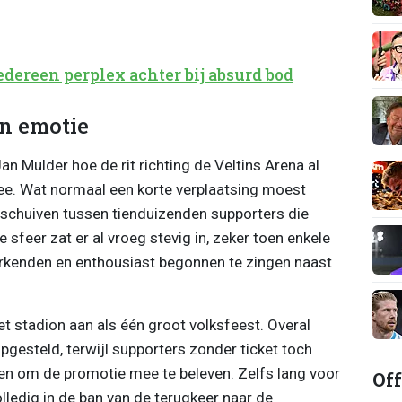
edereen perplex achter bij absurd bod
n emotie
Jan Mulder hoe de rit richting de Veltins Arena al
see. Wat normaal een korte verplaatsing moest
schuiven tussen tienduizenden supporters die
 sfeer zat er al vroeg stevig in, zeker toen enkele
erkenden en enthousiast begonnen te zingen naast
t stadion aan als één groot volksfeest. Overal
pgesteld, terwijl supporters zonder ticket toch
en om de promotie mee te beleven. Zelfs lang voor
Off
olledig in de ban van de terugkeer naar de