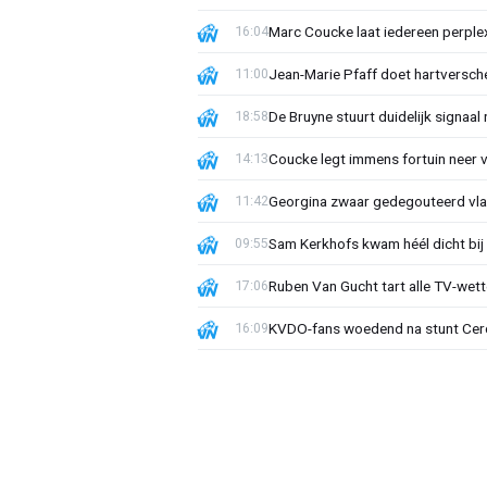
Marc Coucke laat iedereen perplex
16:04
Jean-Marie Pfaff doet hartversch
11:00
De Bruyne stuurt duidelijk signaal
18:58
Coucke legt immens fortuin neer 
14:13
Georgina zwaar gedegouteerd vla
11:42
Sam Kerkhofs kwam héél dicht bij d
09:55
Ruben Van Gucht tart alle TV-wette
17:06
KVDO-fans woedend na stunt Cercl
16:09