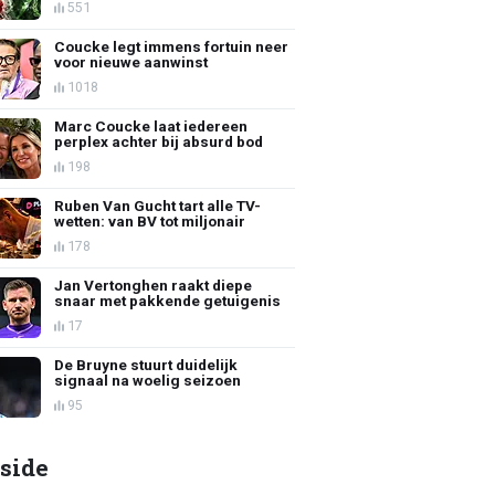
551
Coucke legt immens fortuin neer
voor nieuwe aanwinst
1018
Marc Coucke laat iedereen
perplex achter bij absurd bod
198
Ruben Van Gucht tart alle TV-
wetten: van BV tot miljonair
178
Jan Vertonghen raakt diepe
snaar met pakkende getuigenis
17
De Bruyne stuurt duidelijk
signaal na woelig seizoen
95
side