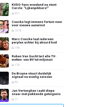
KVDO-fans woedend na stunt
Cercle: "Lijkenpikkers!"
551
Coucke legt immens fortuin neer
voor nieuwe aanwinst
1018
Marc Coucke laat iedereen
perplex achter bij absurd bod
198
Ruben Van Gucht tart alle TV-
wetten: van BV tot miljonair
178
De Bruyne stuurt duidelijk
signaal na woelig seizoen
95
Jan Vertonghen raakt diepe
snaar met pakkende getuigenis
17