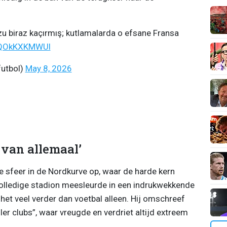
ozu biraz kaçırmış; kutlamalarda o efsane Fransa
m/QOkKXKMWUl
utbol)
May 8, 2026
 van allemaal’
de sfeer in de Nordkurve op, waar de harde kern
olledige stadion meesleurde in een indrukwekkende
et veel verder dan voetbal alleen. Hij omschreef
ler clubs”, waar vreugde en verdriet altijd extreem