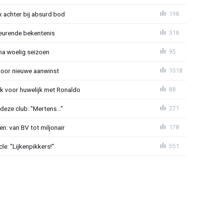
 achter bij absurd bod
198
eurende bekentenis
318
 na woelig seizoen
95
voor nieuwe aanwinst
1018
k voor huwelijk met Ronaldo
88
eze club: "Mertens..."
271
n: van BV tot miljonair
178
e: "Lijkenpikkers!"
551