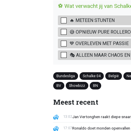
⚽ Wat verwacht jij van Schalk
🔥 METEEN STUNTEN
😅 OPNIEUW PURE ROLLER
💙 OVERLEVEN MET PASSIE
🎭 ALLEEN MAAR CHAOS EN
Bundesliga
Schalke 04
België
Ne
BV
Showbizz
BN
Meest recent
Jan Vertonghen raakt diepe snaa
13:02
Ronaldo doet monden openvallen 
17:07