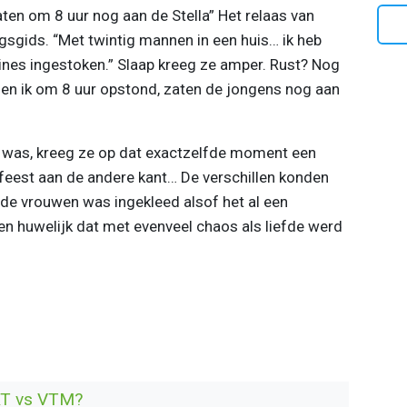
aten om 8 uur nog aan de Stella” Het relaas van
ngsgids. “Met twintig mannen in een huis… ik heb
es ingestoken.” Slaap kreeg ze amper. Rust? Nog
Toen ik om 8 uur opstond, zaten de jongens nog aan
t was, kreeg ze op dat exactzelfde moment een
nfeest aan de andere kant… De verschillen konden
an de vrouwen was ingekleed alsof het al een
Een huwelijk dat met evenveel chaos als liefde werd
VRT vs VTM?