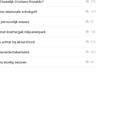
huwelijk Cristiano Ronaldo?
136
e relationele schokgolf
169
 persoonlijk nieuws
85
met knettergek miljoenenpark
136
 achter bij absurd bod
216
eurende bekentenis
362
 na woelig seizoen
99