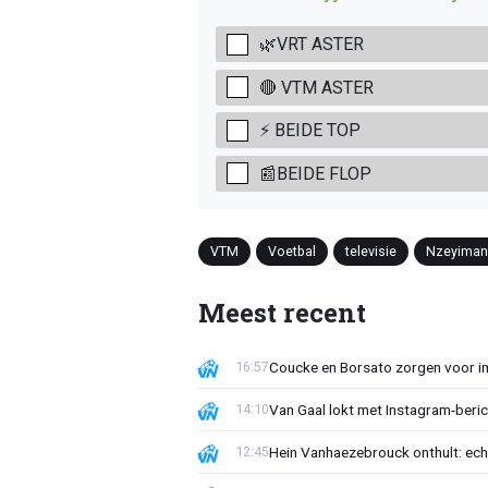
🌿VRT ASTER
🔴 VTM ASTER
⚡ BEIDE TOP
📰BEIDE FLOP
VTM
Voetbal
televisie
Nzeyima
Meest recent
Coucke en Borsato zorgen voor i
16:57
Van Gaal lokt met Instagram-beri
14:10
Hein Vanhaezebrouck onthult: ech
12:45