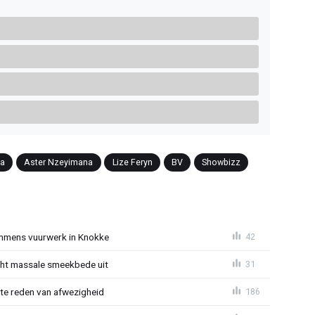
na
Aster Nzeyimana
Lize Feryn
BV
Showbizz
mmens vuurwerk in Knokke
42
cht massale smeekbede uit
31
te reden van afwezigheid
186