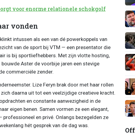
orgt voor enorme relationele schokgolf
kaar vonden
klinkt intussen als een van dé powerkoppels van
ezicht van de sport bij VTM — een presentator die
ir is bij sportliefhebbers. Met zijn vlotte hosting,
 bouwde Aster de voorbije jaren een stevige
n de commerciële zender.
nderneemster. Lize Feryn brak door met haar rollen
zich daarna uit tot een veelzijdige creatieve kracht.
e opdrachten en constante aanwezigheid in de
p haar eigen benen. Samen vormen ze een elegant,
 — professioneel en privé. Onlangs bezegelden ze
 wekenlang hét gesprek van de dag was.
Off