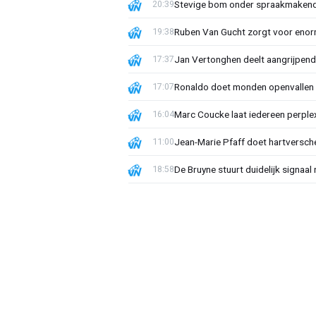
Stevige bom onder spraakmakend 
20:39
Ruben Van Gucht zorgt voor enorm
19:38
Jan Vertonghen deelt aangrijpend
17:37
Ronaldo doet monden openvallen 
17:07
Marc Coucke laat iedereen perplex
16:04
Jean-Marie Pfaff doet hartversch
11:00
De Bruyne stuurt duidelijk signaal
18:58