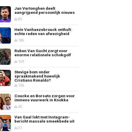
Jan Vertonghen deelt
aangrijpend persoonlijk nieuws
85
Hein Vanhaezebrouck onthult:
echte reden van afwezigheid
186
Ruben Van Gucht zorgt voor
enorme relationele schokgolf
169
Stevige bom onder
spraakmakend huwelijk
Cristiano Ronaldo?
136
Coucke en Borsato zorgen voor
immens vuurwerk in Knokke
42
Van Gaal lokt met Instagram-
bericht massale smeekbede uit
31