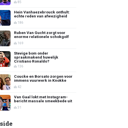
85
Hein Vanhaezebrouck onthult:
echte reden van afwezigheid
186
Ruben Van Gucht zorgt voor
enorme relationele schokgolf
169
Stevige bom onder
spraakmakend huwelijk
Cristiano Ronaldo?
136
Coucke en Borsato zorgen voor
immens vuurwerk in Knokke
42
Van Gaal lokt met Instagram-
bericht massale smeekbede uit
31
side