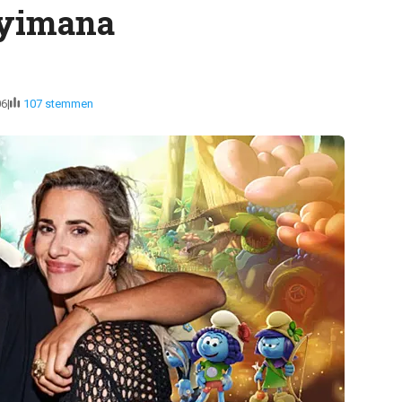
eyimana
06
107 stemmen