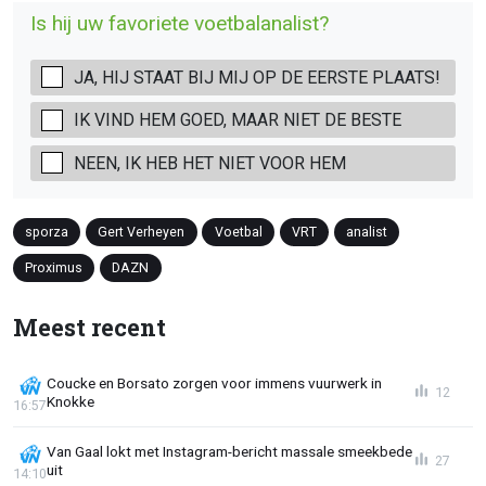
Is hij uw favoriete voetbalanalist?
JA, HIJ STAAT BIJ MIJ OP DE EERSTE PLAATS!
IK VIND HEM GOED, MAAR NIET DE BESTE
NEEN, IK HEB HET NIET VOOR HEM
sporza
Gert Verheyen
Voetbal
VRT
analist
Proximus
DAZN
Meest recent
Coucke en Borsato zorgen voor immens vuurwerk in
12
Knokke
16:57
Van Gaal lokt met Instagram-bericht massale smeekbede
27
uit
14:10