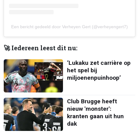
Een bericht gedeeld door Verheyen Gert (@verheyengert7)
🚀 Iedereen leest dit nu:
‘Lukaku zet carrière op
het spel bij
miljoenenpuinhoop’
Club Brugge heeft
nieuw 'monster':
kranten gaan uit hun
dak