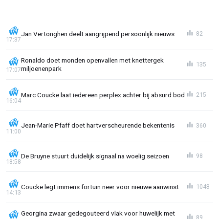
Jan Vertonghen deelt aangrijpend persoonlijk nieuws
82
17:37
Ronaldo doet monden openvallen met knettergek
135
miljoenenpark
17:07
Marc Coucke laat iedereen perplex achter bij absurd bod
215
16:04
Jean-Marie Pfaff doet hartverscheurende bekentenis
360
11:00
De Bruyne stuurt duidelijk signaal na woelig seizoen
98
18:58
Coucke legt immens fortuin neer voor nieuwe aanwinst
1043
14:13
Georgina zwaar gedegouteerd vlak voor huwelijk met
89