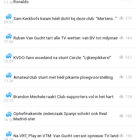
Ronaldo
11:42
Sam Kerkhofs kwam héél dicht bij deze club: "Mertens..."
275
09:55
Ruben Van Gucht tart alle TV-wetten: van BV tot miljonair
184
17:06
KVDO-fans woedend na stunt Cercle: "Lijkenpikkers!"
552
16:09
Amateurclub stunt met héél pikante ploegvoorstelling
128
11:26
Brandon Mechele raakt Club-supporters vol in het hart
728
22:12
Ophefmakende zedenzaak Spanje schokt ook Real
193
Madrid-ster
19:05
Na VRT, Play en VTM: Van Gucht verrast opnieuw TV-land
196
18:08