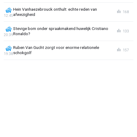
Hein Vanhaezebrouck onthult: echte reden van
168
afwezigheid
12:45
Stevige bom onder spraakmakend huwelijk Cristiano
133
Ronaldo?
20:39
Ruben Van Gucht zorgt voor enorme relationele
157
schokgolf
19:38