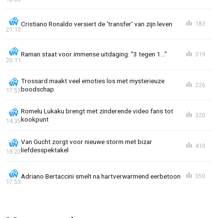
Cristiano Ronaldo versiert de 'transfer' van zijn leven
183
21:13
Raman staat voor immense uitdaging: "3 tegen 1..."
319
20:11
Trossard maakt veel emoties los met mysterieuze
226
boodschap
17:53
Romelu Lukaku brengt met zinderende video fans tot
320
kookpunt
14:35
Van Gucht zorgt voor nieuwe storm met bizar
410
liefdesspektakel
19:23
Adriano Bertaccini smelt na hartverwarmend eerbetoon
350
17:53