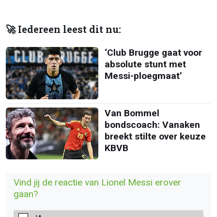
🚀 Iedereen leest dit nu:
‘Club Brugge gaat voor
absolute stunt met
Messi-ploegmaat’
Van Bommel
bondscoach: Vanaken
breekt stilte over keuze
KBVB
Vind jij de reactie van Lionel Messi erover
gaan?