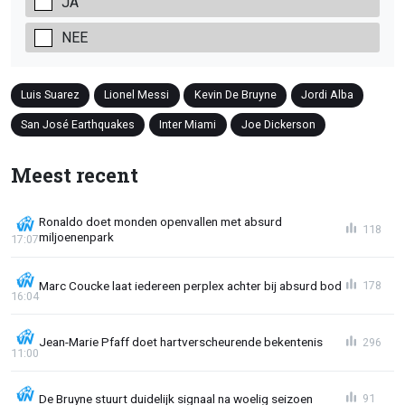
JA
NEE
Luis Suarez
Lionel Messi
Kevin De Bruyne
Jordi Alba
San José Earthquakes
Inter Miami
Joe Dickerson
Meest recent
Ronaldo doet monden openvallen met absurd
118
miljoenenpark
17:07
Marc Coucke laat iedereen perplex achter bij absurd bod
178
16:04
Jean-Marie Pfaff doet hartverscheurende bekentenis
296
11:00
De Bruyne stuurt duidelijk signaal na woelig seizoen
91