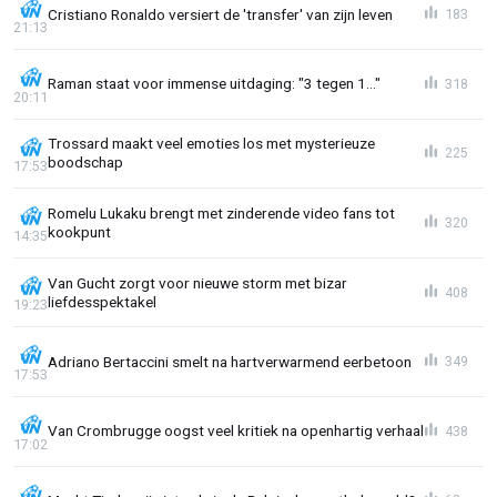
Cristiano Ronaldo versiert de 'transfer' van zijn leven
183
21:13
Raman staat voor immense uitdaging: "3 tegen 1..."
318
20:11
Trossard maakt veel emoties los met mysterieuze
225
boodschap
17:53
Romelu Lukaku brengt met zinderende video fans tot
320
kookpunt
14:35
Van Gucht zorgt voor nieuwe storm met bizar
408
liefdesspektakel
19:23
Adriano Bertaccini smelt na hartverwarmend eerbetoon
349
17:53
Van Crombrugge oogst veel kritiek na openhartig verhaal
438
17:02