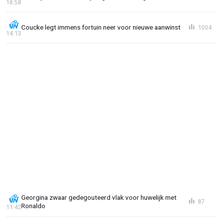
18:58
Coucke legt immens fortuin neer voor nieuwe aanwinst
1004
14:13
Georgina zwaar gedegouteerd vlak voor huwelijk met
87
Ronaldo
11:42