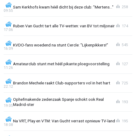
Sam Kerkhofs kwam héél dicht bij deze club: "Mertens..."
258
09:55
Ruben Van Gucht tart alle TV-wetten: van BV tot miljonair
174
17:06
KVDO-fans woedend na stunt Cercle: "Lijkenpikkers!"
545
16:09
Amateurclub stunt met héél pikante ploegvoorstelling
127
11:26
Brandon Mechele raakt Club-supporters vol in het hart
725
22:12
Ophefmakende zedenzaak Spanje schokt ook Real
193
Madrid-ster
19:05
Na VRT, Play en VTM: Van Gucht verrast opnieuw TV-land
195
18:08