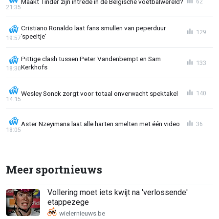
Maakt Tinder zijn intrede in de Belgische voetbalwereld?
62
21:35
Cristiano Ronaldo laat fans smullen van peperduur
129
'speeltje'
19:57
Pittige clash tussen Peter Vandenbempt en Sam
133
Kerkhofs
18:30
Wesley Sonck zorgt voor totaal onverwacht spektakel
140
14:15
Aster Nzeyimana laat alle harten smelten met één video
36
18:05
Meer sportnieuws
Vollering moet iets kwijt na 'verlossende'
etappezege