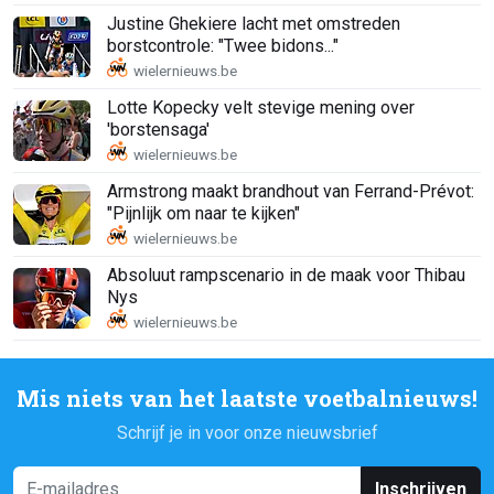
Justine Ghekiere lacht met omstreden
borstcontrole: "Twee bidons..."
Lotte Kopecky velt stevige mening over
'borstensaga'
Armstrong maakt brandhout van Ferrand-Prévot:
"Pijnlijk om naar te kijken"
Absoluut rampscenario in de maak voor Thibau
Nys
Mis niets van het laatste voetbalnieuws!
Schrijf je in voor onze nieuwsbrief
Inschrijven