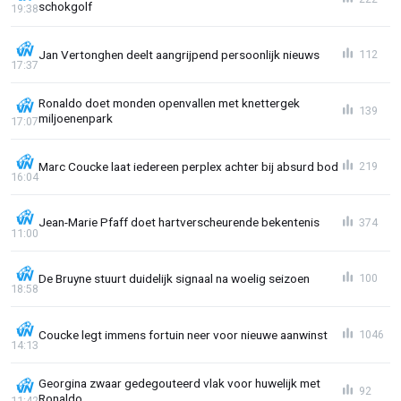
schokgolf
19:38
Jan Vertonghen deelt aangrijpend persoonlijk nieuws
112
17:37
Ronaldo doet monden openvallen met knettergek
139
miljoenenpark
17:07
Marc Coucke laat iedereen perplex achter bij absurd bod
219
16:04
Jean-Marie Pfaff doet hartverscheurende bekentenis
374
11:00
De Bruyne stuurt duidelijk signaal na woelig seizoen
100
18:58
Coucke legt immens fortuin neer voor nieuwe aanwinst
1046
14:13
Georgina zwaar gedegouteerd vlak voor huwelijk met
92
Ronaldo
11:42