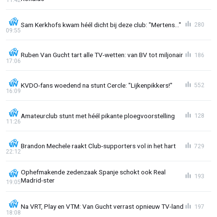
Sam Kerkhofs kwam héél dicht bij deze club: "Mertens..."
280
09:55
Ruben Van Gucht tart alle TV-wetten: van BV tot miljonair
186
17:06
KVDO-fans woedend na stunt Cercle: "Lijkenpikkers!"
552
16:09
Amateurclub stunt met héél pikante ploegvoorstelling
128
11:26
Brandon Mechele raakt Club-supporters vol in het hart
729
22:12
Ophefmakende zedenzaak Spanje schokt ook Real
193
Madrid-ster
19:05
Na VRT, Play en VTM: Van Gucht verrast opnieuw TV-land
197
18:08