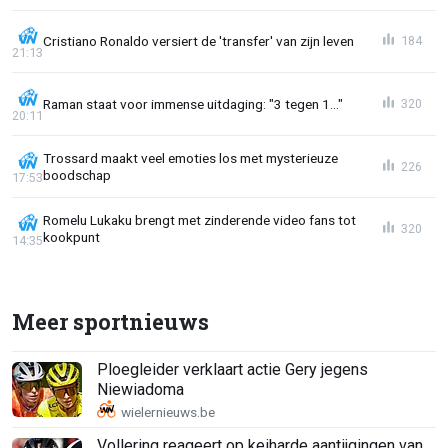
Cristiano Ronaldo versiert de 'transfer' van zijn leven
184
21:13
Raman staat voor immense uitdaging: "3 tegen 1..."
320
20:11
Trossard maakt veel emoties los met mysterieuze
226
boodschap
17:53
Romelu Lukaku brengt met zinderende video fans tot
320
kookpunt
14:35
Meer sportnieuws
Ploegleider verklaart actie Gery jegens
Niewiadoma
Vollering reageert op keiharde aantijgingen van