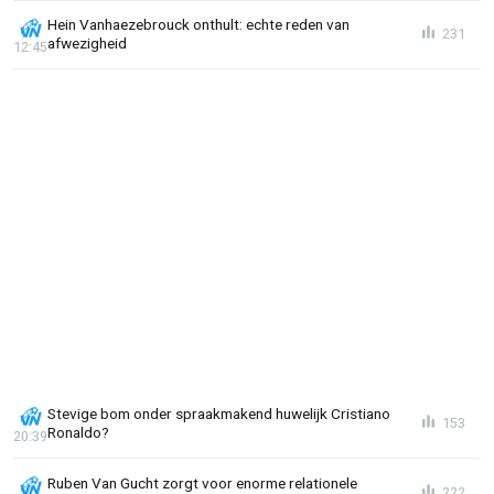
Hein Vanhaezebrouck onthult: echte reden van
231
afwezigheid
12:45
Stevige bom onder spraakmakend huwelijk Cristiano
153
Ronaldo?
20:39
Ruben Van Gucht zorgt voor enorme relationele
222