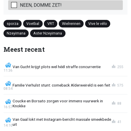
NEEN, DOMME ZET!
sporza
Voetbal
VRT
Wielrennen
Vive le vélo
Nzeyimana
Aster Nzeyimana
Meest recent
Van Gucht krijgt plots wel héél straffe concurrentie
255
11:36
Familie Verhulst stunt: comeback Alderweireld is een feit
575
08:54
Coucke en Borsato zorgen voor immens vuurwerk in
88
Knokke
16:57
Van Gaal lokt met Instagram-bericht massale smeekbede
41
uit
14:10