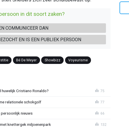
persoon in dit soort zaken?
 EN COMMUNICEER DAN
 GEZOCHT EN IS EEN PUBLIEK PERSOON
stitie
Bé De Meyer
Showbizz
Voyeurisme
huwelijk Cristiano Ronaldo?
75
e relationele schokgolf
77
 persoonlijk nieuws
66
met knettergek miljoenenpark
132