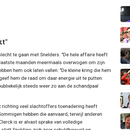
kt"
 slecht te gaan met Snelders. "De hele affaire heeft
de laatste maanden meermaals overwogen om zijn
bben hem ook laten vallen: "De kleine kring die hem
geef hem de raad om daar energie uit te putten.
 publiekelijk steeds weer zo aan de schandpaal
t richting veel slachtoffers toenadering heeft
Sommigen hebben die aanvaard, terwijl anderen
erck is er alvast sprake van volledige
stelt Snelders zich zeer schuldbewust op.