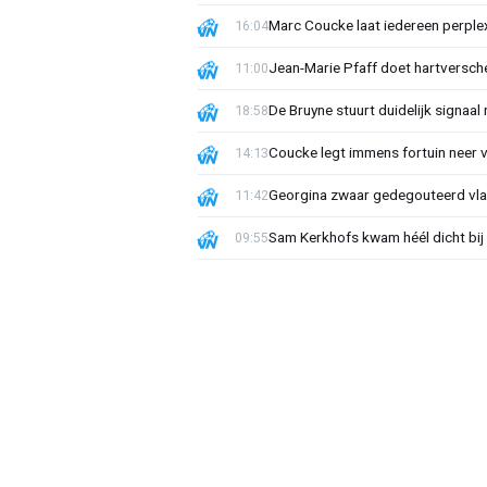
Marc Coucke laat iedereen perplex
16:04
Jean-Marie Pfaff doet hartversch
11:00
De Bruyne stuurt duidelijk signaal
18:58
Coucke legt immens fortuin neer 
14:13
Georgina zwaar gedegouteerd vla
11:42
Sam Kerkhofs kwam héél dicht bij d
09:55