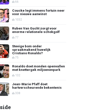
66
Coucke legt immens fortuin neer
voor nieuwe aanwinst
1032
Ruben Van Gucht zorgt voor
enorme relationele schokgolf
77
Stevige bom onder
spraakmakend huwelijk
Cristiano Ronaldo?
75
Ronaldo doet monden openvallen
met knettergek miljoenenpark
132
Jean-Marie Pfaff doet
hartverscheurende bekentenis
338
side