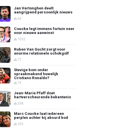
Jan Vertonghen deelt
aangrijpend persoonlijk nieuws
66
Coucke legt immens fortuin neer
voor nieuwe aanwinst
1032
Ruben Van Gucht zorgt voor
enorme relationele schokgolf
77
Stevige bom onder
spraakmakend huwelijk
Cristiano Ronaldo?
75
Jean-Marie Pfaff doet
hartverscheurende bekentenis
338
Marc Coucke laat iedereen
perplex achter bij absurd bod
205