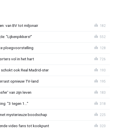
n: van BV tot miljonair
182
e: "Lijkenpikkers!"
552
te ploegvoorstelling
128
ters vol in het hart
726
schokt ook Real Madrid-ster
193
errast opnieuw TV-land
195
sfer' van zijn leven
183
g: "3 tegen 1..."
318
 met mysterieuze boodschap
225
ende video fans tot kookpunt
320