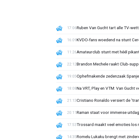
Ruben Van Gucht tart alle TV-wette
17:06
KVDO-fans woedend na stunt Cercl
16:09
Amateurclub stunt met héél pikan
11:26
Brandon Mechele raakt Club-suppor
22:12
Ophefmakende zedenzaak Spanje 
19:05
Na VRT, Play en VTM: Van Gucht v
18:08
Cristiano Ronaldo versiert de 'tran
21:13
Raman staat voor immense uitdagin
20:11
Trossard maakt veel emoties los
17:53
Romelu Lukaku brengt met zinder
14:35