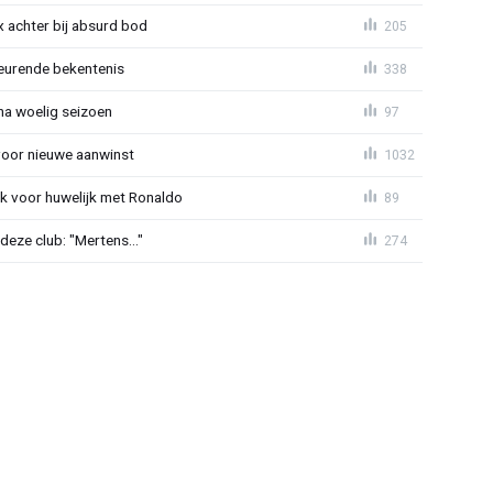
 achter bij absurd bod
205
eurende bekentenis
338
 na woelig seizoen
97
voor nieuwe aanwinst
1032
k voor huwelijk met Ronaldo
89
eze club: "Mertens..."
274