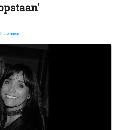
 opstaan'
84 stemmen