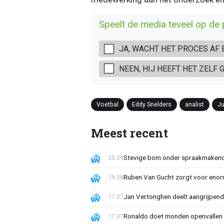
Speelt de media teveel op de 
JA, WACHT HET PROCES AF
NEEN, HIJ HEEFT HET ZELF
Voetbal
Eddy Snelders
analist
Ju
Meest recent
Stevige bom onder spraakmakend 
20:39
Ruben Van Gucht zorgt voor enorm
19:38
Jan Vertonghen deelt aangrijpend
17:37
Ronaldo doet monden openvallen 
17:07