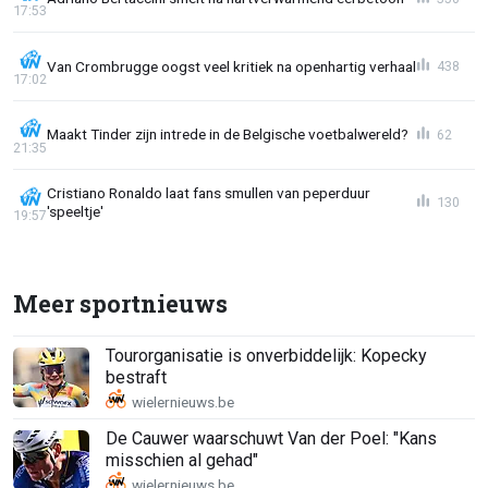
17:53
Van Crombrugge oogst veel kritiek na openhartig verhaal
438
17:02
Maakt Tinder zijn intrede in de Belgische voetbalwereld?
62
21:35
Cristiano Ronaldo laat fans smullen van peperduur
130
'speeltje'
19:57
Meer sportnieuws
Tourorganisatie is onverbiddelijk: Kopecky
bestraft
De Cauwer waarschuwt Van der Poel: "Kans
misschien al gehad"