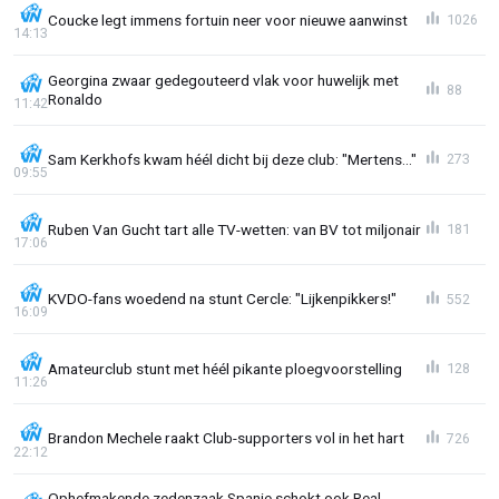
Coucke legt immens fortuin neer voor nieuwe aanwinst
1026
14:13
Georgina zwaar gedegouteerd vlak voor huwelijk met
88
Ronaldo
11:42
Sam Kerkhofs kwam héél dicht bij deze club: "Mertens..."
273
09:55
Ruben Van Gucht tart alle TV-wetten: van BV tot miljonair
181
17:06
KVDO-fans woedend na stunt Cercle: "Lijkenpikkers!"
552
16:09
Amateurclub stunt met héél pikante ploegvoorstelling
128
11:26
Brandon Mechele raakt Club-supporters vol in het hart
726
22:12
Ophefmakende zedenzaak Spanje schokt ook Real