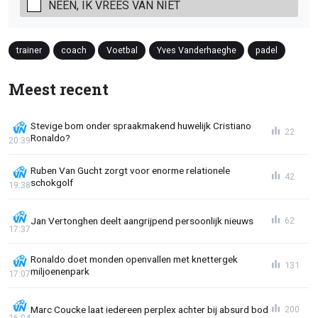
NEEN, IK VREES VAN NIET
trainer
coach
Voetbal
Yves Vanderhaeghe
padel
Meest recent
Stevige bom onder spraakmakend huwelijk Cristiano
22
Ronaldo?
20:39
Ruben Van Gucht zorgt voor enorme relationele
42
schokgolf
19:38
Jan Vertonghen deelt aangrijpend persoonlijk nieuws
62
17:37
Ronaldo doet monden openvallen met knettergek
131
miljoenenpark
17:07
Marc Coucke laat iedereen perplex achter bij absurd bod
200
16:04