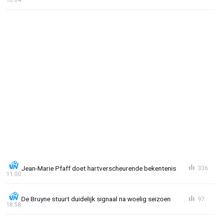
Jean-Marie Pfaff doet hartverscheurende bekentenis
336
11:00
De Bruyne stuurt duidelijk signaal na woelig seizoen
97
18:58