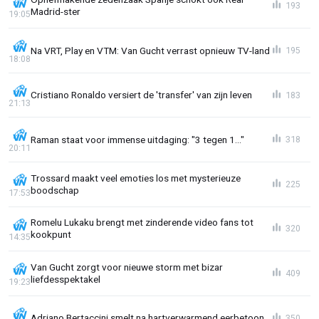
193
Madrid-ster
19:05
Na VRT, Play en VTM: Van Gucht verrast opnieuw TV-land
195
18:08
Cristiano Ronaldo versiert de 'transfer' van zijn leven
183
21:13
Raman staat voor immense uitdaging: "3 tegen 1..."
318
20:11
Trossard maakt veel emoties los met mysterieuze
225
boodschap
17:53
Romelu Lukaku brengt met zinderende video fans tot
320
kookpunt
14:35
Van Gucht zorgt voor nieuwe storm met bizar
409
liefdesspektakel
19:23
Adriano Bertaccini smelt na hartverwarmend eerbetoon
350