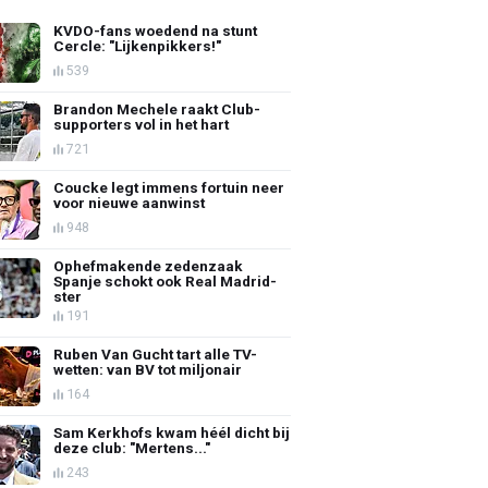
KVDO-fans woedend na stunt
Cercle: "Lijkenpikkers!"
539
Brandon Mechele raakt Club-
supporters vol in het hart
721
Coucke legt immens fortuin neer
voor nieuwe aanwinst
948
Ophefmakende zedenzaak
Spanje schokt ook Real Madrid-
ster
191
Ruben Van Gucht tart alle TV-
wetten: van BV tot miljonair
164
Sam Kerkhofs kwam héél dicht bij
deze club: "Mertens..."
243