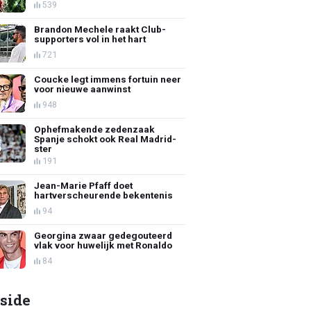
539
Brandon Mechele raakt Club-
supporters vol in het hart
721
Coucke legt immens fortuin neer
voor nieuwe aanwinst
948
Ophefmakende zedenzaak
Spanje schokt ook Real Madrid-
ster
191
Jean-Marie Pfaff doet
hartverscheurende bekentenis
94
Georgina zwaar gedegouteerd
vlak voor huwelijk met Ronaldo
84
side