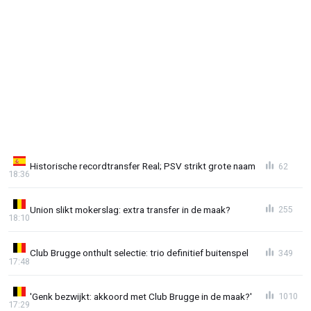
Historische recordtransfer Real; PSV strikt grote naam
62
18:36
Union slikt mokerslag: extra transfer in de maak?
255
18:10
Club Brugge onthult selectie: trio definitief buitenspel
349
17:48
'Genk bezwijkt: akkoord met Club Brugge in de maak?'
1010
17:29