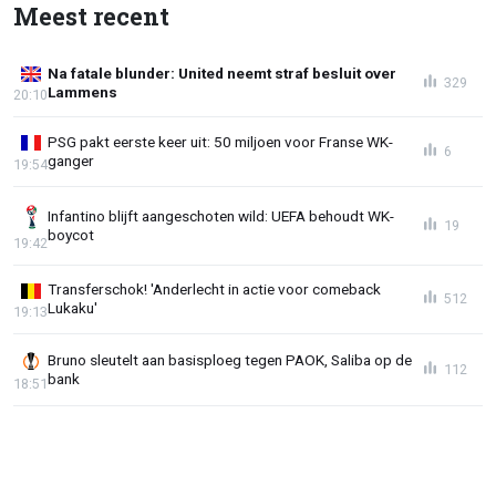
Meest recent
Na fatale blunder: United neemt straf besluit over
329
Lammens
20:10
PSG pakt eerste keer uit: 50 miljoen voor Franse WK-
6
ganger
19:54
Infantino blijft aangeschoten wild: UEFA behoudt WK-
19
boycot
19:42
Transferschok! 'Anderlecht in actie voor comeback
512
Lukaku'
19:13
Bruno sleutelt aan basisploeg tegen PAOK, Saliba op de
112
bank
18:51