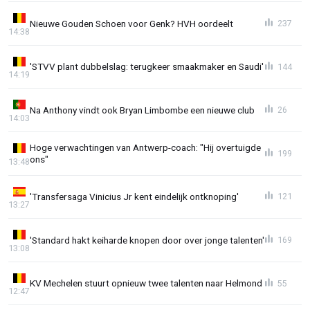
Nieuwe Gouden Schoen voor Genk? HVH oordeelt
237
14:38
'STVV plant dubbelslag: terugkeer smaakmaker en Saudi'
144
14:19
Na Anthony vindt ook Bryan Limbombe een nieuwe club
26
14:03
Hoge verwachtingen van Antwerp-coach: "Hij overtuigde
199
ons"
13:48
'Transfersaga Vinicius Jr kent eindelijk ontknoping'
121
13:27
'Standard hakt keiharde knopen door over jonge talenten'
169
13:08
KV Mechelen stuurt opnieuw twee talenten naar Helmond
55
12:47