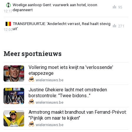
Woelige aanloop Gent: vuurwerk aan hotel, icoon
95
depanneert
12:17
TRANSFERUURTJE: 'Anderlecht verrast, Real haalt stevig
271
uit'
12:00
Meer sportnieuws
Vollering moet iets kwijt na 'verlossende'
etappezege
Justine Ghekiere lacht met omstreden
borstcontrole: "Twee bidons..."
Armstrong maakt brandhout van Ferrand-Prévot:
"Pijnlijk om naar te kijken"