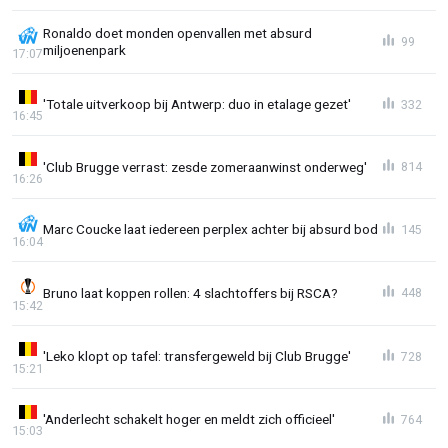
Ronaldo doet monden openvallen met absurd
99
miljoenenpark
17:07
'Totale uitverkoop bij Antwerp: duo in etalage gezet'
332
16:45
'Club Brugge verrast: zesde zomeraanwinst onderweg'
814
16:26
Marc Coucke laat iedereen perplex achter bij absurd bod
145
16:04
Bruno laat koppen rollen: 4 slachtoffers bij RSCA?
448
15:42
'Leko klopt op tafel: transfergeweld bij Club Brugge'
728
15:21
'Anderlecht schakelt hoger en meldt zich officieel'
764
15:03