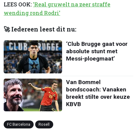
LEES OOK:
'Real gruwelt na zeer straffe
wending rond Rodri'
🚀 Iedereen leest dit nu:
‘Club Brugge gaat voor
absolute stunt met
Messi-ploegmaat’
Van Bommel
bondscoach: Vanaken
breekt stilte over keuze
KBVB
FC Barcelona
Rosell