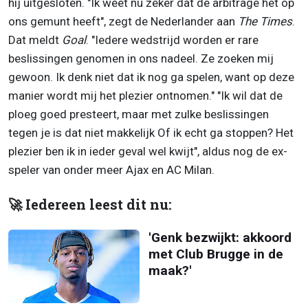
hij uitgesloten. "Ik weet nu zeker dat de arbitrage het op
ons gemunt heeft", zegt de Nederlander aan
The Times
.
Dat meldt
Goal
. "Iedere wedstrijd worden er rare
beslissingen genomen in ons nadeel. Ze zoeken mij
gewoon. Ik denk niet dat ik nog ga spelen, want op deze
manier wordt mij het plezier ontnomen." "Ik wil dat de
ploeg goed presteert, maar met zulke beslissingen
tegen je is dat niet makkelijk Of ik echt ga stoppen? Het
plezier ben ik in ieder geval wel kwijt", aldus nog de ex-
speler van onder meer Ajax en AC Milan.
🚀 Iedereen leest dit nu:
'Genk bezwijkt: akkoord
met Club Brugge in de
maak?'