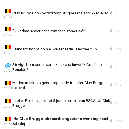
Club Brugge op voorsprong: Brugse fans schrikken even
201
21:32
"Ik verlaat Anderlecht komende zomer niét"
378
21:20
Standard hoopt op nieuwe sensatie: "Enorme club"
149
21:01
Stevige bom onder spraakmakend huwelijk Cristiano
78
Ronaldo?
20:39
Madou maakt volgende ingaande transfer Club Brugge
489
bekend
20:28
Jupiler Pro League met 5 jonge parels: van RSCA tot Club
280
Brugge
20:22
'Na Club Brugge-akkoord: ongeziene wending rond
1474
Adedeji'
20:00