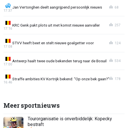
Jan Vertonghen deelt aangrijpend persoonlijk nieuws
68
17:37
KRC Genk pakt plots uit met komst nieuwe aanvaller
257
17:16
STVV heeft beet en stelt nieuwe goalgetter voor
124
17:08
Antwerp haalt twee oude bekenden terug naar de Bosuil
534
17:00
Straffe ambities KV Kortrijk bekend: “Op onze bek gaan?”
178
16:46
Meer sportnieuws
Tourorganisatie is onverbiddelijk: Kopecky
bestraft