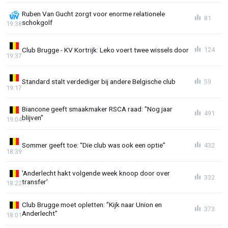
Ruben Van Gucht zorgt voor enorme relationele
81
schokgolf
19:38
Club Brugge - KV Kortrijk: Leko voert twee wissels door
124
19:37
Standard stalt verdediger bij andere Belgische club
59
19:17
Biancone geeft smaakmaker RSCA raad: "Nog jaar
491
blijven"
19:04
Sommer geeft toe: “Die club was ook een optie”
432
18:39
'Anderlecht hakt volgende week knoop door over
332
transfer'
18:22
Club Brugge moet opletten: "Kijk naar Union en
373
Anderlecht"
18:01