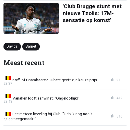
'Club Brugge stunt met
nieuwe Tzolis: 17M-
sensatie op komst'
Davids
Barnet
Meest recent
Koffi of Chambaere? Hubert geeft zijn keuze prijs
27
23:37
Vanaken looft aanwinst: "Ongelooflijk!"
412
23:13
Lee meteen lieveling bij Club: "Heb ik nog nooit
510
meegemaakt"
23:00