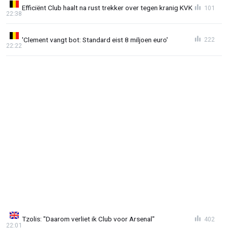
Efficiënt Club haalt na rust trekker over tegen kranig KVK
101
22:38
'Clement vangt bot: Standard eist 8 miljoen euro'
222
22:22
Tzolis: "Daarom verliet ik Club voor Arsenal"
402
22:01