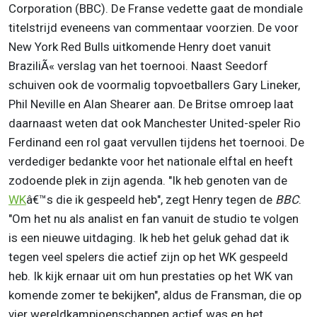
Corporation (BBC). De Franse vedette gaat de mondiale
titelstrijd eveneens van commentaar voorzien. De voor
New York Red Bulls uitkomende Henry doet vanuit
BraziliÃ« verslag van het toernooi. Naast Seedorf
schuiven ook de voormalig topvoetballers Gary Lineker,
Phil Neville en Alan Shearer aan. De Britse omroep laat
daarnaast weten dat ook Manchester United-speler Rio
Ferdinand een rol gaat vervullen tijdens het toernooi. De
verdediger bedankte voor het nationale elftal en heeft
zodoende plek in zijn agenda. "Ik heb genoten van de
WK
â€™s die ik gespeeld heb", zegt Henry tegen de
BBC
.
"Om het nu als analist en fan vanuit de studio te volgen
is een nieuwe uitdaging. Ik heb het geluk gehad dat ik
tegen veel spelers die actief zijn op het WK gespeeld
heb. Ik kijk ernaar uit om hun prestaties op het WK van
komende zomer te bekijken", aldus de Fransman, die op
vier wereldkampioenschappen actief was en het