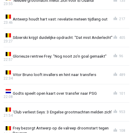
'Nieuwe grootmacht meldt zich voor El Ouahdi'
135
23:55
Antwerp houdt hart vast: revelatie meteen tijdlang out
217
23:46
Sibierski krijgt duidelijke opdracht: "Dat mist Anderlecht"
405
23:27
Glorieuze rentree Frey: "Nog nooit zo'n goal gemaakt"
96
22:57
Vitor Bruno looft invallers en hint naar transfers
489
22:34
Godts speelt open kaart over transfer naar PSG
101
22:08
'Club verliest Seys: 3 Engelse grootmachten melden zich'
953
21:54
Frey bezorgt Antwerp op de valreep droomstart tegen
108
Beveren