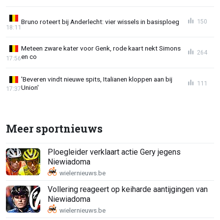
Bruno roteert bij Anderlecht: vier wissels in basisploeg
150
18:11
Meteen zware kater voor Genk, rode kaart nekt Simons
264
en co
17:56
'Beveren vindt nieuwe spits, Italianen kloppen aan bij
111
Union'
17:37
Meer sportnieuws
Ploegleider verklaart actie Gery jegens
Niewiadoma
Vollering reageert op keiharde aantijgingen van
Niewiadoma