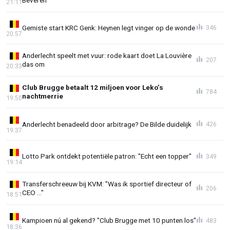
21:11
Gemiste start KRC Genk: Heynen legt vinger op de wonde
346
20:57
Anderlecht speelt met vuur: rode kaart doet La Louvière
207
das om
20:33
Club Brugge betaalt 12 miljoen voor Leko’s
784
nachtmerrie
19:50
Anderlecht benadeeld door arbitrage? De Bilde duidelijk
426
19:37
Lotto Park ontdekt potentiële patron: "Echt een topper"
349
19:14
Transferschreeuw bij KVM: "Was ik sportief directeur of
206
CEO ..."
18:51
Kampioen nú al gekend? "Club Brugge met 10 punten los"
483
18:36