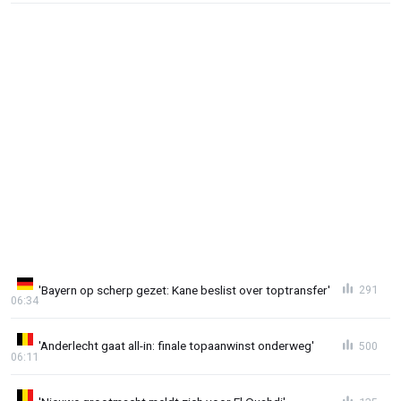
'Bayern op scherp gezet: Kane beslist over toptransfer'
291
06:34
'Anderlecht gaat all-in: finale topaanwinst onderweg'
500
06:11