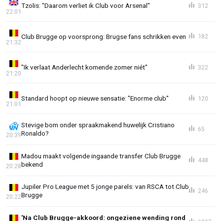
Tzolis: "Daarom verliet ik Club voor Arsenal"
312
22:01
Club Brugge op voorsprong: Brugse fans schrikken even
182
21:32
"Ik verlaat Anderlecht komende zomer niét"
322
21:20
Standard hoopt op nieuwe sensatie: "Enorme club"
120
21:01
Stevige bom onder spraakmakend huwelijk Cristiano
65
Ronaldo?
20:39
Madou maakt volgende ingaande transfer Club Brugge
448
bekend
20:28
Jupiler Pro League met 5 jonge parels: van RSCA tot Club
246
Brugge
20:22
'Na Club Brugge-akkoord: ongeziene wending rond