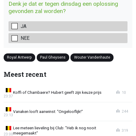
Denk je dat er tegen dinsdag een oplossing
gevonden zal worden?
JA
NEE
Royal Antwerp
Paul Gheysens
Wouter Vandenhaute
Meest recent
Koffi of Chambaere? Hubert geeft zijn keuze prijs
10
23:37
Vanaken looft aanwinst: "Ongelooflijk!"
244
23:13
Lee meteen lieveling bij Club: "Heb ik nog nooit
319
meegemaakt"
23:00