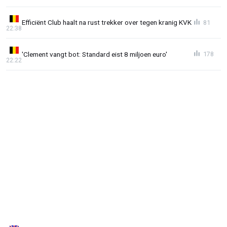
Efficiënt Club haalt na rust trekker over tegen kranig KVK
81
22:38
'Clement vangt bot: Standard eist 8 miljoen euro'
178
22:22