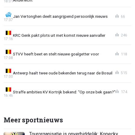
Anderlecht"
18:01
Jan Vertonghen deelt aangrijpend persoonlijk nieuws
66
17:37
KRC Genk pakt plots uit met komst nieuwe aanvaller
246
17:16
STVV heeft beet en stelt nieuwe goalgetter voor
118
17:08
Antwerp haalt twee oude bekenden terug naar de Bosuil
515
17:00
Straffe ambities KV Kortrijk bekend: “Op onze bek gaan?”
174
16:46
Meer sportnieuws
Tourorganisatie is onverbiddelijk: Kopecky