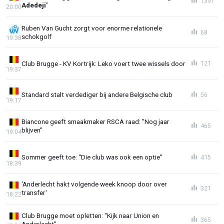
1397
Adedeji'
20:00
Ruben Van Gucht zorgt voor enorme relationele
68
schokgolf
19:38
Club Brugge - KV Kortrijk: Leko voert twee wissels door
121
19:37
Standard stalt verdediger bij andere Belgische club
56
19:17
Biancone geeft smaakmaker RSCA raad: "Nog jaar
465
blijven"
19:04
Sommer geeft toe: “Die club was ook een optie”
415
18:39
'Anderlecht hakt volgende week knoop door over
321
transfer'
18:22
Club Brugge moet opletten: "Kijk naar Union en
365