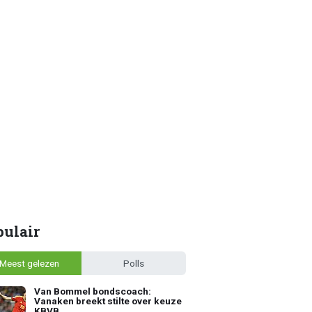
pulair
Meest gelezen
Polls
Van Bommel bondscoach:
Vanaken breekt stilte over keuze
KBVB