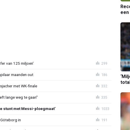
Reco
een 
sfer van 125 miljoen'
299
npilaar maanden out
186
‘Mil
tota
esjacher met WK-finale
332
eeft lange weg te gaan"
335
te stunt met Messi-ploegmaat’
1033
 Göteborg in
191