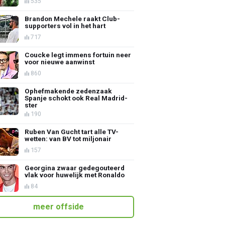
535
Brandon Mechele raakt Club-
supporters vol in het hart
717
Coucke legt immens fortuin neer
voor nieuwe aanwinst
860
Ophefmakende zedenzaak
Spanje schokt ook Real Madrid-
ster
190
Ruben Van Gucht tart alle TV-
wetten: van BV tot miljonair
157
Georgina zwaar gedegouteerd
vlak voor huwelijk met Ronaldo
84
meer offside