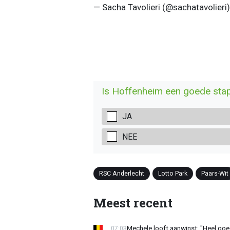
— Sacha Tavolieri (@sachatavolieri
Is Hoffenheim een goede sta
JA
NEE
RSC Anderlecht
Lotto Park
Paars-Wit
Meest recent
Mechele looft aanwinst: "Heel goe
07:03