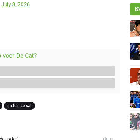
)
July 8, 2026
N
p voor De Cat?
nathan de cat
de speler"
15