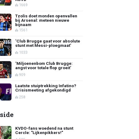
1669
Tzolis doet monden openvallen
bij Arsenal: meteen nieuwe
bijnaam
1561
‘Club Brugge gaat voor absolute
stunt met Messi-ploegmaat’
1033
‘Miljoenenbom Club Brugge:
angst voor totale flop groeit’
909
Laatste stuiptrekking Infatino?
Crisismeeting afgekondigd
258
side
KVDO-fans woedend na stunt
Cercle: "Lijkenpikkers!"