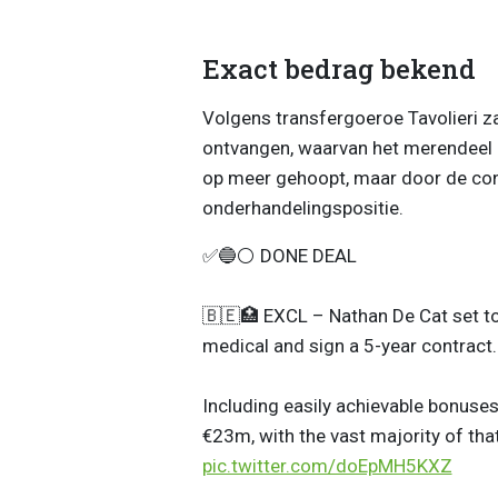
Exact bedrag bekend
Volgens transfergoeroe Tavolieri za
ontvangen, waarvan het merendeel e
op meer gehoopt, maar door de contr
onderhandelingspositie.
✅🔵⚪️ DONE DEAL
🇧🇪🏥 EXCL – Nathan De Cat set t
medical and sign a 5-year contract.
Including easily achievable bonuse
€23m, with the vast majority of th
pic.twitter.com/doEpMH5KXZ