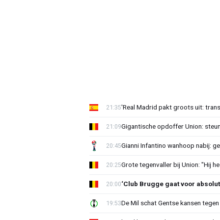
'Real Madrid pakt groots uit: tran
21:35
Gigantische opdoffer Union: steu
21:09
Gianni Infantino wanhoop nabij: g
20:45
Grote tegenvaller bij Union: "Hij h
20:25
‘Club Brugge gaat voor absolu
20:00
De Mil schat Gentse kansen tegen
19:53