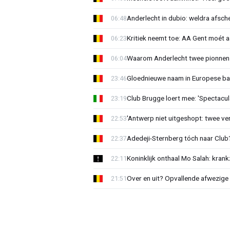
Anderlecht in dubio: weldra afsche
06:48
Kritiek neemt toe: AA Gent moét 
06:23
Waarom Anderlecht twee pionnen
06:04
Gloednieuwe naam in Europese bas
23:46
Club Brugge loert mee: 'Spectacul
23:19
'Antwerp niet uitgeshopt: twee vers
22:53
Adedeji-Sternberg tóch naar Club? 
22:37
Koninklijk onthaal Mo Salah: krank
22:11
Over en uit? Opvallende afwezige 
21:51