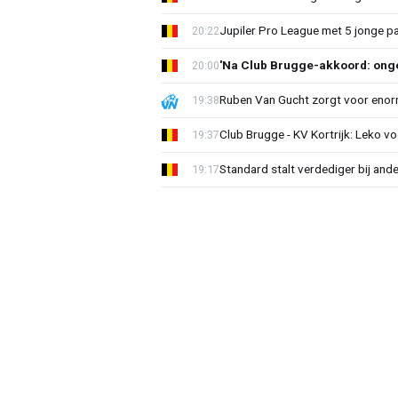
Jupiler Pro League met 5 jonge p
20:22
'Na Club Brugge-akkoord: onge
20:00
Ruben Van Gucht zorgt voor enorm
19:38
Club Brugge - KV Kortrijk: Leko v
19:37
Standard stalt verdediger bij ande
19:17