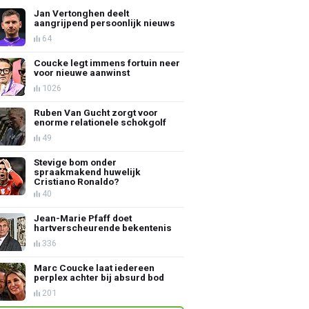
Jan Vertonghen deelt
aangrijpend persoonlijk nieuws
64
Coucke legt immens fortuin neer
voor nieuwe aanwinst
1026
Ruben Van Gucht zorgt voor
enorme relationele schokgolf
49
Stevige bom onder
spraakmakend huwelijk
Cristiano Ronaldo?
40
Jean-Marie Pfaff doet
hartverscheurende bekentenis
336
Marc Coucke laat iedereen
perplex achter bij absurd bod
201