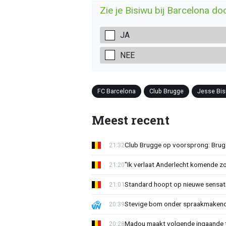
Zie je Bisiwu bij Barcelona d
JA
NEE
FC Barcelona
Club Brugge
Jesse Bis
Meest recent
Club Brugge op voorsprong: Brug
21:32
"Ik verlaat Anderlecht komende zo
21:20
Standard hoopt op nieuwe sensati
21:01
Stevige bom onder spraakmakend 
20:39
Madou maakt volgende ingaande t
20:28