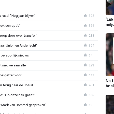
aad: "Nog jaar blijven"
392
‘Luk
milj
ook een optie”
369
noop door over transfer'
288
naar Union en Anderlecht"
354
 persoonlijk nieuws
64
t nieuwe aanvaller
223
oalgetter voor
112
Na f
 terug naar de Bosuil
451
bes
nd: “Op onze bek gaan?”
165
et Mark van Bommel gesproken”
69