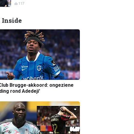
117
 Inside
Club Brugge-akkoord: ongeziene
ing rond Adedeji'