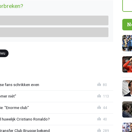
oorbreken?
N
iwu
se fans schrikken even
80
mer niét"
113
e: "Enorme club"
44
huwelijk Cristiano Ronaldo?
40
ransfer Club Brugge bekend
289