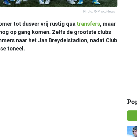
Photo: © PhotoNews
omer tot dusver vrij rustig qua
transfers
, maar
 nog op gang komen. Zelfs de grootste clubs
mmers naar het Jan Breydelstadion, nadat Club
ese toneel.
Po