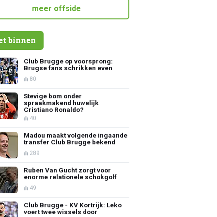
meer offside
et binnen
Club Brugge op voorsprong:
Brugse fans schrikken even
80
Stevige bom onder
spraakmakend huwelijk
Cristiano Ronaldo?
40
Madou maakt volgende ingaande
transfer Club Brugge bekend
289
Ruben Van Gucht zorgt voor
enorme relationele schokgolf
49
Club Brugge - KV Kortrijk: Leko
voert twee wissels door