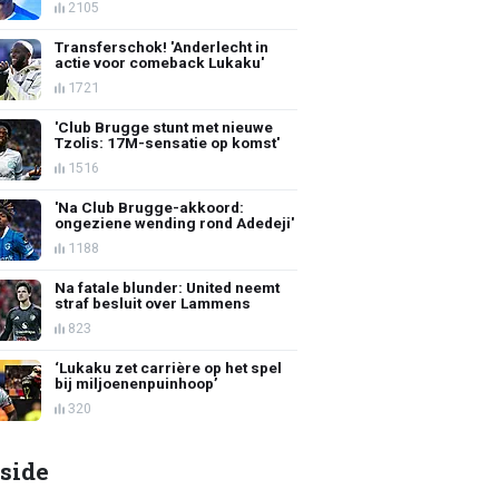
2105
Transferschok! 'Anderlecht in
actie voor comeback Lukaku'
1721
'Club Brugge stunt met nieuwe
Tzolis: 17M-sensatie op komst'
1516
'Na Club Brugge-akkoord:
ongeziene wending rond Adedeji'
1188
Na fatale blunder: United neemt
straf besluit over Lammens
823
‘Lukaku zet carrière op het spel
bij miljoenenpuinhoop’
320
side