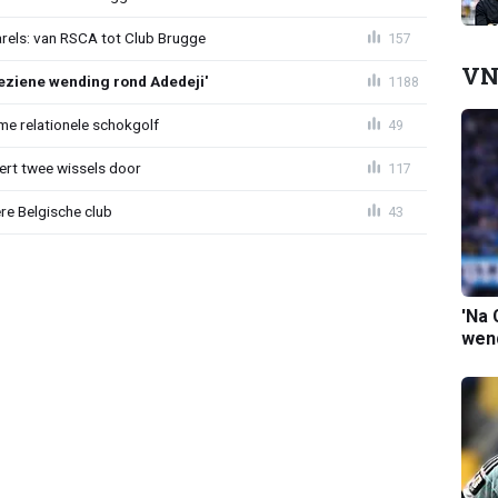
arels: van RSCA tot Club Brugge
157
VN
ziene wending rond Adedeji'
1188
e relationele schokgolf
49
oert twee wissels door
117
re Belgische club
43
'Na 
wend