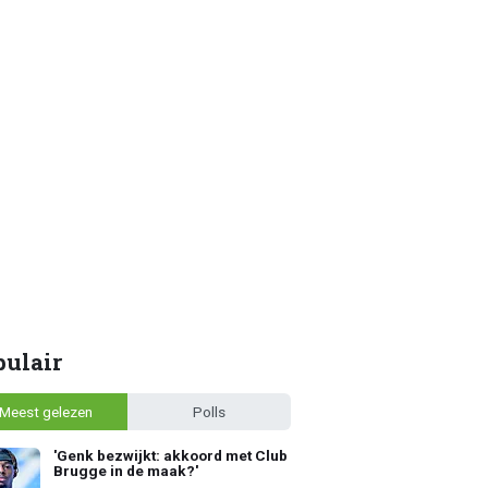
pulair
Meest gelezen
Polls
'Genk bezwijkt: akkoord met Club
Brugge in de maak?'