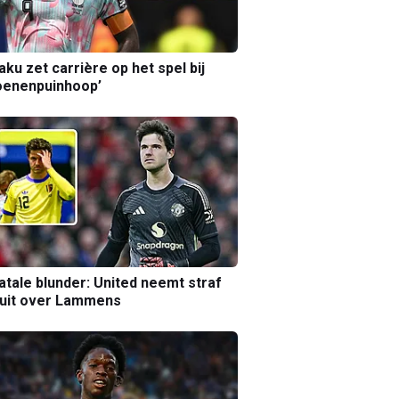
aku zet carrière op het spel bij
oenenpuinhoop’
atale blunder: United neemt straf
luit over Lammens