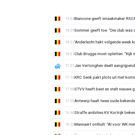
Biancone geeft smaakmaker RSCA r
19:04
Sommer geeft toe: “Die club was 
18:39
'Anderlecht hakt volgende week k
18:22
Club Brugge moet opletten: "Kijk 
18:01
Jan Vertonghen deelt aangrijpend
17:37
KRC Genk pakt plots uit met koms
17:16
STVV heeft beet en stelt nieuwe g
17:08
Antwerp haalt twee oude bekenden
17:00
Straffe ambities KV Kortrijk beke
16:46
Mannaert onthult: “Al voor WK m
16:25