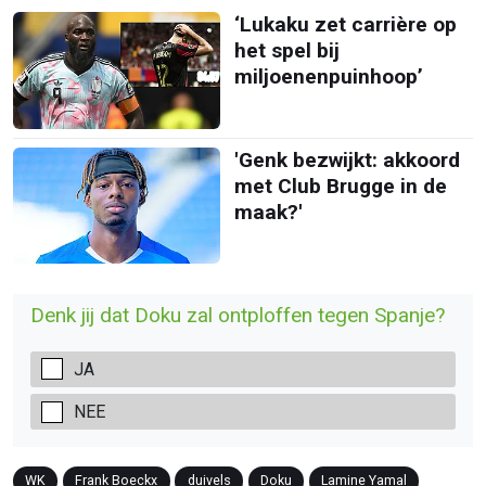
‘Lukaku zet carrière op
het spel bij
miljoenenpuinhoop’
'Genk bezwijkt: akkoord
met Club Brugge in de
maak?'
Denk jij dat Doku zal ontploffen tegen Spanje?
JA
NEE
WK
Frank Boeckx
duivels
Doku
Lamine Yamal