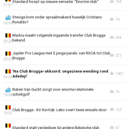
Standard hoopt op nieuwe sensatie: "Enorme club"
138
21:01
Stevige bom onder spraakmakend huwelijk Cristiano
74
Ronaldo?
20:39
Madou maakt volgende ingaande transfer Club Brugge
478
bekend
20:28
Jupiler Pro League met 5 jonge parels: van RSCA tot Club
271
Brugge
20:22
'Na Club Brugge-akkoord: ongeziene wending rond
1451
Adedeji'
20:00
Ruben Van Gucht zorgt voor enorme relationele
76
schokgolf
19:38
Club Brugge - KV Kortrijk: Leko voert twee wissels door
123
19:37
Standard stalt verdediger bij andere Belgische club
57