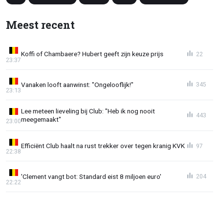
Meest recent
Koffi of Chambaere? Hubert geeft zijn keuze prijs
22
23:37
Vanaken looft aanwinst: "Ongelooflijk!"
345
23:13
Lee meteen lieveling bij Club: "Heb ik nog nooit
443
meegemaakt"
23:00
Efficiënt Club haalt na rust trekker over tegen kranig KVK
97
22:38
'Clement vangt bot: Standard eist 8 miljoen euro'
204
22:22