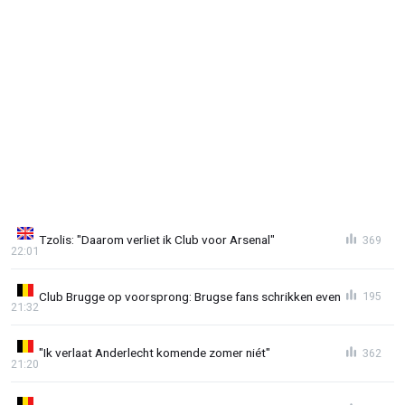
Tzolis: "Daarom verliet ik Club voor Arsenal"
369
22:01
Club Brugge op voorsprong: Brugse fans schrikken even
195
21:32
"Ik verlaat Anderlecht komende zomer niét"
362
21:20