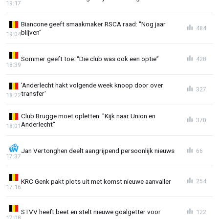
19:17
Biancone geeft smaakmaker RSCA raad: "Nog jaar
484
blijven"
19:04
Sommer geeft toe: “Die club was ook een optie”
428
18:39
'Anderlecht hakt volgende week knoop door over
327
transfer'
18:22
Club Brugge moet opletten: "Kijk naar Union en
370
Anderlecht"
18:01
Jan Vertonghen deelt aangrijpend persoonlijk nieuws
66
17:37
KRC Genk pakt plots uit met komst nieuwe aanvaller
254
17:16
STVV heeft beet en stelt nieuwe goalgetter voor
122
17:08