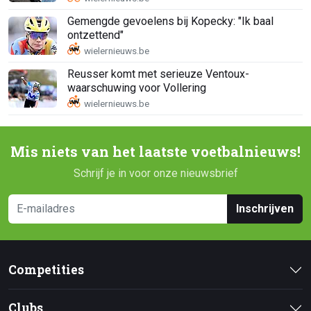
Gemengde gevoelens bij Kopecky: "Ik baal
ontzettend"
Reusser komt met serieuze Ventoux-
waarschuwing voor Vollering
Mis niets van het laatste voetbalnieuws!
Schrijf je in voor onze nieuwsbrief
Inschrijven
Competities
Clubs