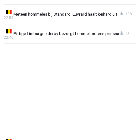
Meteen hommeles bij Standard: Euvrard haalt keihard uit
108
22:59
Pittige Limburgse derby bezorgt Lommel meteen primeur
43
22:46