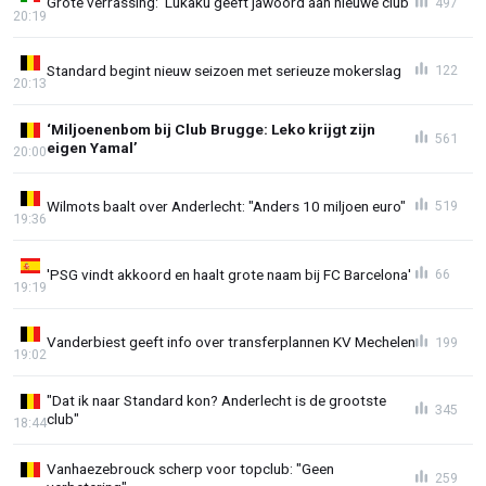
Grote verrassing: 'Lukaku geeft jawoord aan nieuwe club'
497
20:19
Standard begint nieuw seizoen met serieuze mokerslag
122
20:13
‘Miljoenenbom bij Club Brugge: Leko krijgt zijn
561
eigen Yamal’
20:00
Wilmots baalt over Anderlecht: "Anders 10 miljoen euro"
519
19:36
'PSG vindt akkoord en haalt grote naam bij FC Barcelona'
66
19:19
Vanderbiest geeft info over transferplannen KV Mechelen
199
19:02
"Dat ik naar Standard kon? Anderlecht is de grootste
345
club"
18:44
Vanhaezebrouck scherp voor topclub: "Geen
259