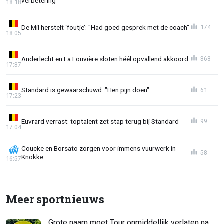
verbetering"
18:18
De Mil herstelt ‘foutje’: "Had goed gesprek met de coach"
174
18:05
Anderlecht en La Louvière sloten héél opvallend akkoord
368
17:37
Standard is gewaarschuwd: "Hen pijn doen"
61
17:23
Euvrard verrast: toptalent zet stap terug bij Standard
99
17:04
Coucke en Borsato zorgen voor immens vuurwerk in
58
Knokke
16:57
Meer sportnieuws
Grote naam moet Tour onmiddellijk verlaten na