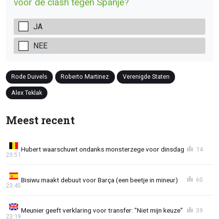
voor de clash tegen Spanje?
JA
NEE
Rode Duivels
Roberto Martinez
Verenigde Staten
Alex Teklak
Meest recent
Hubert waarschuwt ondanks monsterzege voor dinsdag
14
23:51
Bisiwu maakt debuut voor Barça (een beetje in mineur)
60
23:45
Meunier geeft verklaring voor transfer: "Niet mijn keuze"
39
23:19