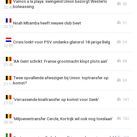
Vamos a la playa: swingend Union bezorgt Westerlo
43
bolwassing
22:40
Noah Mbamba heeft nieuwe club beet
51
22:29
Crisis lonkt voor PSV ondanks glansrol 18-jarige Belg
54
22:05
'AA Gent schrikt: Franse grootmacht klopt plots aan'
88
21:45
Twee opvallende afwezigen bij Union: toptransfer op
69
komst?
21:17
'Verrassende knaltransfer op komst voor Genk'
181
21:02
'Miljoenentransfer Cercle, Kortrijk wil ook nog toeslaan'
102
20:36