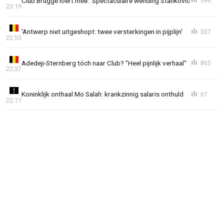
Club Brugge loert mee: 'Spectaculaire wending Stankovic'
396
23:19
'Antwerp niet uitgeshopt: twee versterkingen in pijplijn'
307
22:53
Adedeji-Sternberg tóch naar Club? "Heel pijnlijk verhaal"
865
22:37
Koninklijk onthaal Mo Salah: krankzinnig salaris onthuld
67
22:11