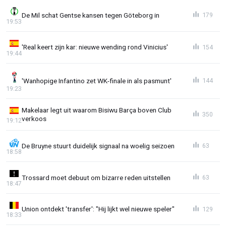
De Mil schat Gentse kansen tegen Göteborg in
179
19:53
'Real keert zijn kar: nieuwe wending rond Vinicius'
154
19:44
'Wanhopige Infantino zet WK-finale in als pasmunt'
144
19:23
Makelaar legt uit waarom Bisiwu Barça boven Club
350
verkoos
19:12
De Bruyne stuurt duidelijk signaal na woelig seizoen
63
18:58
Trossard moet debuut om bizarre reden uitstellen
63
18:47
Union ontdekt 'transfer': "Hij lijkt wel nieuwe speler"
129
18:33