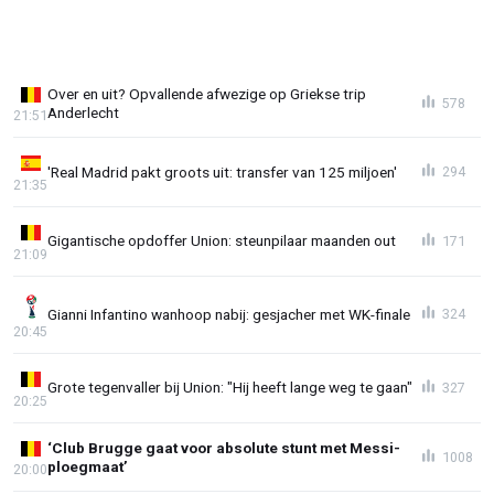
Over en uit? Opvallende afwezige op Griekse trip
578
Anderlecht
21:51
'Real Madrid pakt groots uit: transfer van 125 miljoen'
294
21:35
Gigantische opdoffer Union: steunpilaar maanden out
171
21:09
Gianni Infantino wanhoop nabij: gesjacher met WK-finale
324
20:45
Grote tegenvaller bij Union: "Hij heeft lange weg te gaan"
327
20:25
‘Club Brugge gaat voor absolute stunt met Messi-
1008
ploegmaat’
20:00