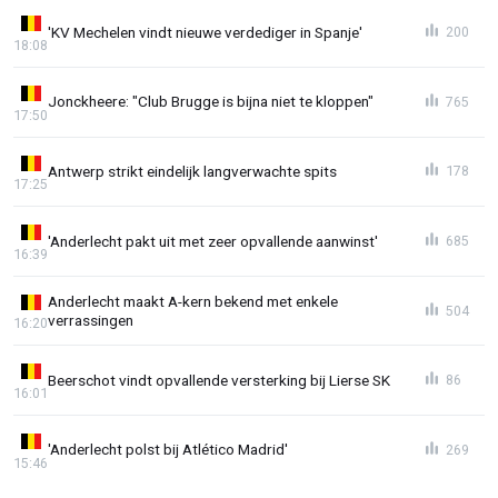
'KV Mechelen vindt nieuwe verdediger in Spanje'
200
18:08
Jonckheere: "Club Brugge is bijna niet te kloppen"
765
17:50
Antwerp strikt eindelijk langverwachte spits
178
17:25
'Anderlecht pakt uit met zeer opvallende aanwinst'
685
16:39
Anderlecht maakt A-kern bekend met enkele
504
verrassingen
16:20
Beerschot vindt opvallende versterking bij Lierse SK
86
16:01
'Anderlecht polst bij Atlético Madrid'
269
15:46