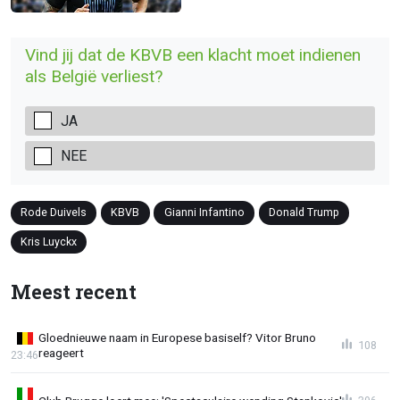
Vind jij dat de KBVB een klacht moet indienen
als België verliest?
JA
NEE
Rode Duivels
KBVB
Gianni Infantino
Donald Trump
Kris Luyckx
Meest recent
Gloednieuwe naam in Europese basiself? Vitor Bruno
108
reageert
23:46