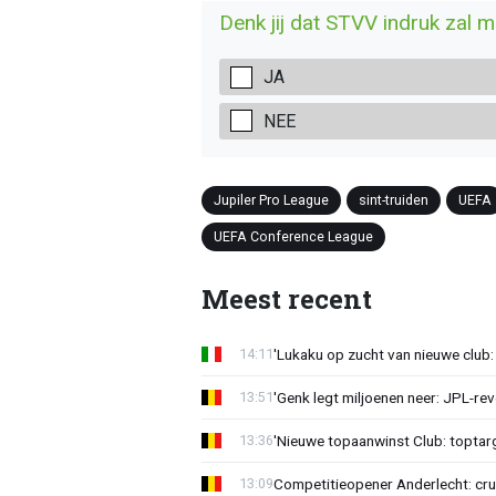
Denk jij dat STVV indruk zal 
JA
NEE
Jupiler Pro League
sint-truiden
UEFA
UEFA Conference League
Meest recent
'Lukaku op zucht van nieuwe club: 
14:11
'Genk legt miljoenen neer: JPL-re
13:51
'Nieuwe topaanwinst Club: toptarg
13:36
Competitieopener Anderlecht: cruc
13:09