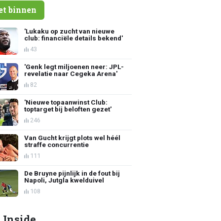
et binnen
'Lukaku op zucht van nieuwe
club: financiële details bekend'
43
'Genk legt miljoenen neer: JPL-
revelatie naar Cegeka Arena'
82
'Nieuwe topaanwinst Club:
toptarget bij beloften gezet'
246
Van Gucht krijgt plots wel héél
straffe concurrentie
111
De Bruyne pijnlijk in de fout bij
Napoli, Jutgla kwelduivel
108
 Inside