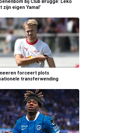
joenenbom bij Club Brugge: Leko
gt zijn eigen Yamal’
eeren forceert plots
ationele transferwending