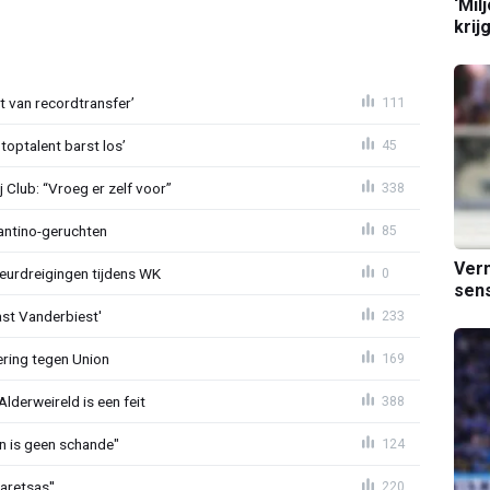
‘Mil
krij
ht van recordtransfer’
111
 toptalent barst los’
45
Club: “Vroeg er zelf voor”
338
fantino-geruchten
85
Verm
eurdreigingen tijdens WK
0
sens
ast Vanderbiest'
233
ring tegen Union
169
lderweireld is een feit
388
en is geen schande"
124
aretsas''
220