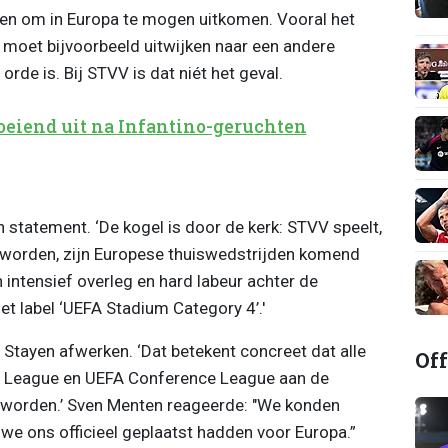
ten om in Europa te mogen uitkomen. Vooral het
 moet bijvoorbeeld uitwijken naar een andere
orde is. Bij STVV is dat niét het geval.
oeiend uit na Infantino-geruchten
tatement. ‘De kogel is door de kerk: STVV speelt,
rd worden, zijn Europese thuiswedstrijden komend
intensief overleg en hard labeur achter de
t label ‘UEFA Stadium Category 4’.'
Stayen afwerken. ‘Dat betekent concreet dat alle
Off
a League en UEFA Conference League aan de
orden.’ Sven Menten reageerde: "We konden
 we ons officieel geplaatst hadden voor Europa.”