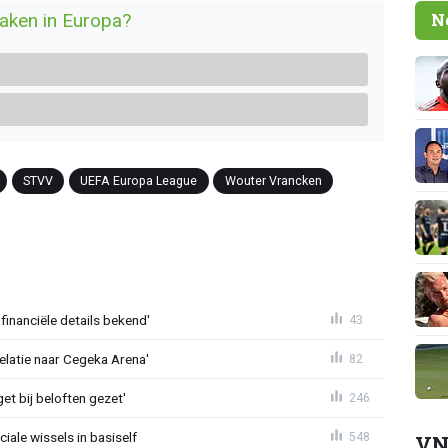
maken in Europa?
N
STVV
UEFA Europa League
Wouter Vrancken
financiële details bekend'
43
velatie naar Cegeka Arena'
82
et bij beloften gezet'
246
iale wissels in basiself
548
VN