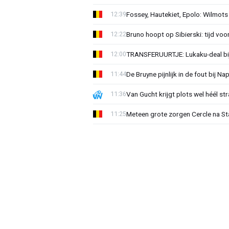
Fossey, Hautekiet, Epolo: Wilmots
12:39
Bruno hoopt op Sibierski: tijd vo
12:22
TRANSFERUURTJE: Lukaku-deal bij
12:00
De Bruyne pijnlijk in de fout bij Na
11:44
Van Gucht krijgt plots wel héél st
11:36
Meteen grote zorgen Cercle na Sta
11:25