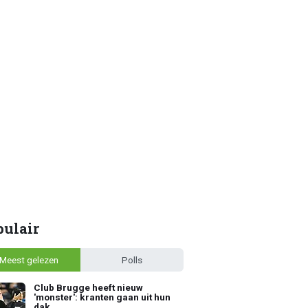
pulair
Meest gelezen
Polls
Club Brugge heeft nieuw
'monster': kranten gaan uit hun
dak