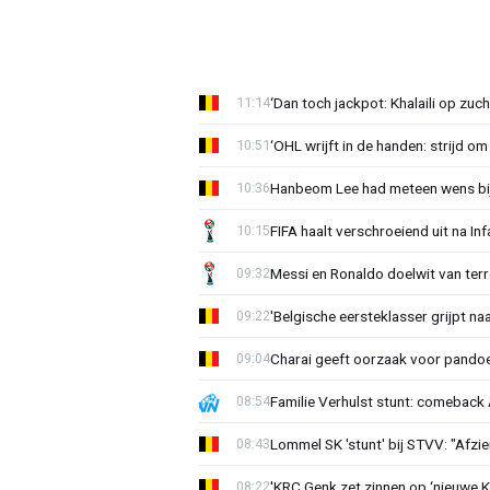
‘Dan toch jackpot: Khalaili op zuc
11:14
‘OHL wrijft in de handen: strijd om
10:51
Hanbeom Lee had meteen wens bij 
10:36
FIFA haalt verschroeiend uit na In
10:15
Messi en Ronaldo doelwit van terr
09:32
'Belgische eersteklasser grijpt na
09:22
Charai geeft oorzaak voor pandoe
09:04
Familie Verhulst stunt: comeback A
08:54
Lommel SK 'stunt' bij STVV: "Afzi
08:43
'KRC Genk zet zinnen op ‘nieuwe K
08:22