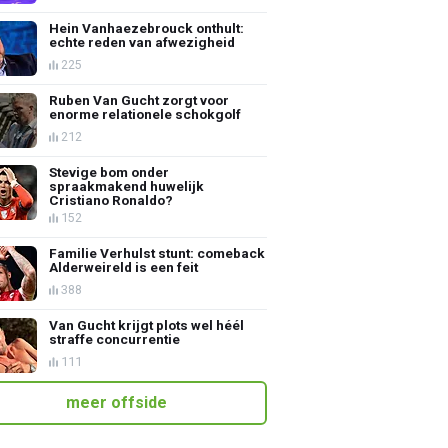
Hein Vanhaezebrouck onthult:
echte reden van afwezigheid
225
Ruben Van Gucht zorgt voor
enorme relationele schokgolf
212
Stevige bom onder
spraakmakend huwelijk
Cristiano Ronaldo?
152
Familie Verhulst stunt: comeback
Alderweireld is een feit
388
Van Gucht krijgt plots wel héél
straffe concurrentie
111
meer offside