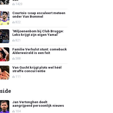
1420
Courtois-soap escaleert meteen
onder Van Bommel
822
‘Miljoenenbom bij Club Brugge:
Leko krijgt zijn eigen Yamal’
821
Familie Verhulst stunt: comeback
Alderweireld is een feit
388
Van Gucht krijgt plots wel héél
straffe concurrentie
111
side
Jan Vertonghen deelt
aangrijpend persoonlijk nieuws
104