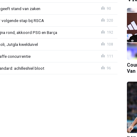
 geeft stand van zaken
90
or volgende stap bij RSCA
320
na rond, akkoord PSG en Barça
192
poli, Jutgla kwelduivel
108
raffe concurrentie
111
Cour
ndard: achilleshiel bloot
96
Van