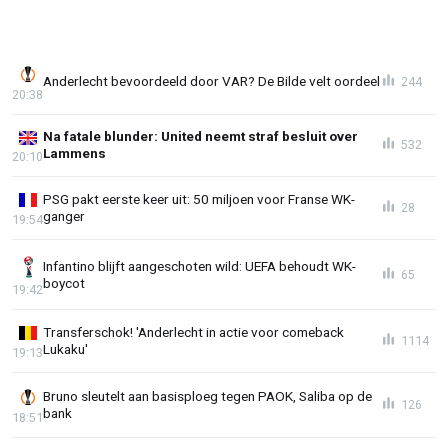
Anderlecht bevoordeeld door VAR? De Bilde velt oordeel
244
20:38
Na fatale blunder: United neemt straf besluit over
532
Lammens
20:10
PSG pakt eerste keer uit: 50 miljoen voor Franse WK-
28
ganger
19:54
Infantino blijft aangeschoten wild: UEFA behoudt WK-
65
boycot
19:42
Transferschok! 'Anderlecht in actie voor comeback
1114
Lukaku'
19:13
Bruno sleutelt aan basisploeg tegen PAOK, Saliba op de
126
bank
18:51