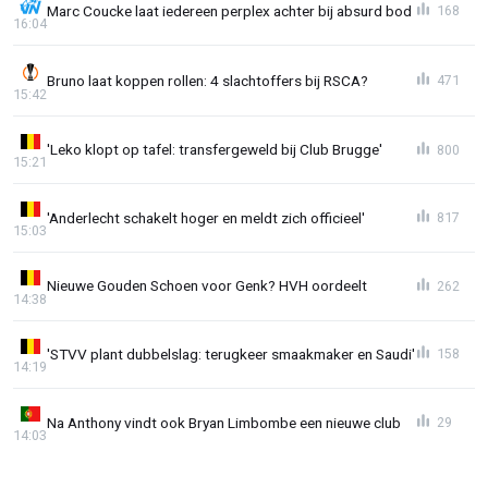
Marc Coucke laat iedereen perplex achter bij absurd bod
168
16:04
Bruno laat koppen rollen: 4 slachtoffers bij RSCA?
471
15:42
'Leko klopt op tafel: transfergeweld bij Club Brugge'
800
15:21
'Anderlecht schakelt hoger en meldt zich officieel'
817
15:03
Nieuwe Gouden Schoen voor Genk? HVH oordeelt
262
14:38
'STVV plant dubbelslag: terugkeer smaakmaker en Saudi'
158
14:19
Na Anthony vindt ook Bryan Limbombe een nieuwe club
29
14:03