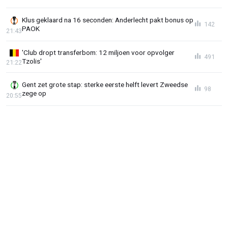
Klus geklaard na 16 seconden: Anderlecht pakt bonus op
142
PAOK
21:43
'Club dropt transferbom: 12 miljoen voor opvolger
491
Tzolis'
21:22
Gent zet grote stap: sterke eerste helft levert Zweedse
98
zege op
20:55