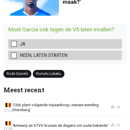
maak?'
Moet Garcia ook tegen de VS laten invallen?
JA
NEEN, LATEN STARTEN
Rode Duivels
Romelu Lukaku
Meest recent
'Club plant volgende topaankoop; nieuwe wending
45
Sternberg'
22:34
'Antwerp en STVV kruisen de degens om oude bekende'
55
22:08