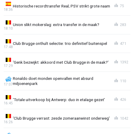
Historische recordtransfer Real; PSV strikt grote naam
75
18:36
Union slikt mokerslag: extra transfer in de maak?
283
18:10
Club Brugge onthult selectie: trio definitief buitenspel
471
17:48
'Genk bezwijkt: akkoord met Club Brugge in de maak?'
1392
17:29
Ronaldo doet monden openvallen met absurd
110
miljoenenpark
17:07
'Totale uitverkoop bij Antwerp: duo in etalage gezet'
426
16:45
'Club Brugge verrast: zesde zomeraanwinst onderweg'
1042
16:26