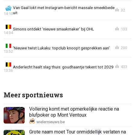
Van Gaal lokt met Instagram-bericht massale smeekbede
32
uit
14:10
Simons ontdekt ‘nieuwe smaakmaker’ bij OHL
133
14:04
'Nieuwe twist Lukaku: topclub knoopt gesprekken aan'
200
13:52
Anderlecht haalt slag thuis: goudhaantje tekent tot 2029
433
13:36
Meer sportnieuws
Vollering komt met opmerkelijke reactie na
blufpoker op Mont Ventoux
Grote naam moet Tour onmiddellijk verlaten na