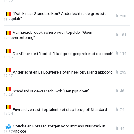
19:02
"Dat ik naar Standard kon? Anderlecht is de grootste
230
club"
18:44
Vanhaezebrouck scherp voor topclub: "Geen
181
verbetering"
18:18
De Mil herstelt ‘foutje’: "Had goed gesprek met de coach"
114
18:05
Anderlecht en La Louvière sloten héél opvallend akkoord
295
17:37
Standard is gewaarschuwd: "Hen pijn doen"
46
17:23
Euvrard verrast: toptalent zet stap terug bij Standard
74
17:04
Coucke en Borsato zorgen voor immens vuurwerk in
44
Knokke
16:57