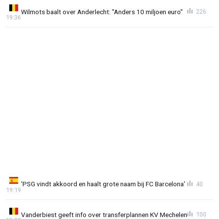
Wilmots baalt over Anderlecht: "Anders 10 miljoen euro"
226
19:36
'PSG vindt akkoord en haalt grote naam bij FC Barcelona'
40
19:19
Vanderbiest geeft info over transferplannen KV Mechelen
100