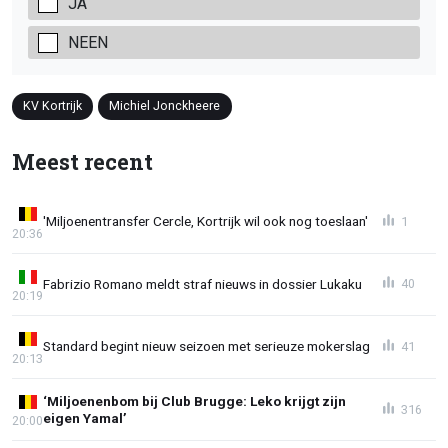
JA
NEEN
KV Kortrijk
Michiel Jonckheere
Meest recent
'Miljoenentransfer Cercle, Kortrijk wil ook nog toeslaan'
1
20:36
Fabrizio Romano meldt straf nieuws in dossier Lukaku
40
20:19
Standard begint nieuw seizoen met serieuze mokerslag
41
20:13
‘Miljoenenbom bij Club Brugge: Leko krijgt zijn
316
eigen Yamal’
20:00