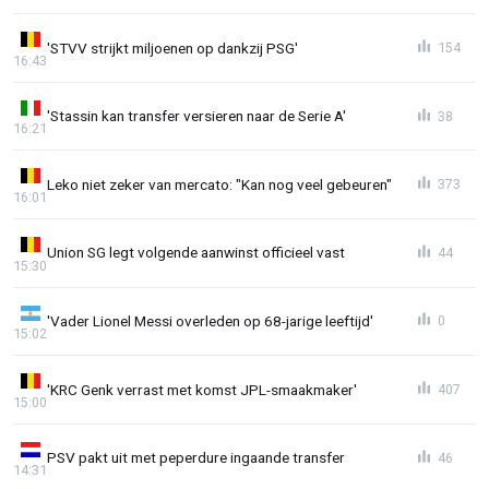
'STVV strijkt miljoenen op dankzij PSG'
154
16:43
'Stassin kan transfer versieren naar de Serie A'
38
16:21
Leko niet zeker van mercato: "Kan nog veel gebeuren"
373
16:01
Union SG legt volgende aanwinst officieel vast
44
15:30
'Vader Lionel Messi overleden op 68-jarige leeftijd'
0
15:02
'KRC Genk verrast met komst JPL-smaakmaker'
407
15:00
PSV pakt uit met peperdure ingaande transfer
46
14:31