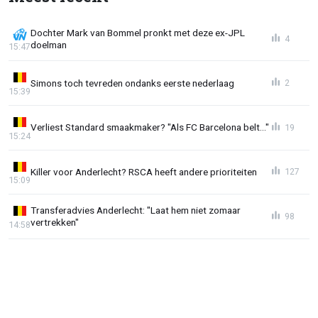
Dochter Mark van Bommel pronkt met deze ex-JPL
4
doelman
15:47
Simons toch tevreden ondanks eerste nederlaag
2
15:39
Verliest Standard smaakmaker? "Als FC Barcelona belt..."
19
15:24
Killer voor Anderlecht? RSCA heeft andere prioriteiten
127
15:09
Transferadvies Anderlecht: "Laat hem niet zomaar
98
vertrekken"
14:58