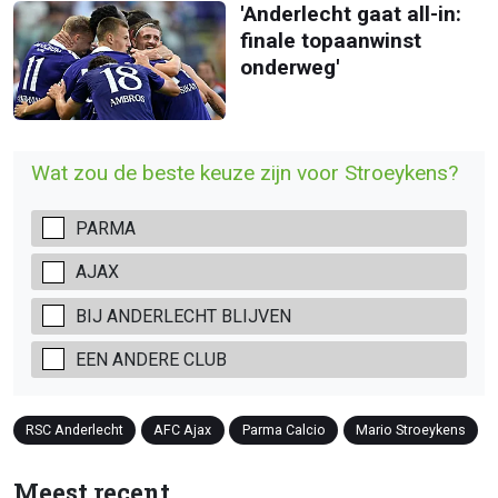
'Anderlecht gaat all-in:
finale topaanwinst
onderweg'
Wat zou de beste keuze zijn voor Stroeykens?
PARMA
AJAX
BIJ ANDERLECHT BLIJVEN
EEN ANDERE CLUB
RSC Anderlecht
AFC Ajax
Parma Calcio
Mario Stroeykens
Meest recent