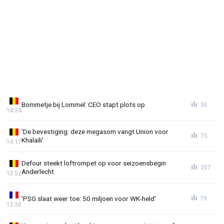
Bommetje bij Lommel: CEO stapt plots op
35
14:34
'De bevestiging: deze megasom vangt Union voor
75
Khalaili'
14:17
Defour steekt loftrompet op voor seizoensbegin
207
Anderlecht
13:52
'PSG slaat weer toe: 50 miljoen voor WK-held'
76
13:30