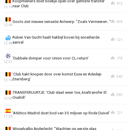
Koopmeiners doet boekje open over gemiste transfer
413
naar Club
13:16
Goots ziet nieuwe sensatie Antwerp: "Zoals Vermeeren..."
309
12:49
Ruben Van Gucht haalt hakbijl boven bij snoeiharde
121
aanval
12:48
'Dubbele domper voor Union voor CL-return'
178
12:31
'Club hakt knopen door over komst Esse en Adedeji-
543
Sternberg'
12:14
TRANSFERUURTJE: 'Club slaat weer toe, knaltransfer El
395
Ouahdi'
12:00
'Atlético Madrid doet bod van 35 miljoen op Rode Duivel'
121
11:38
Wisselvallig Anderlecht: "Wachten op eerste glas