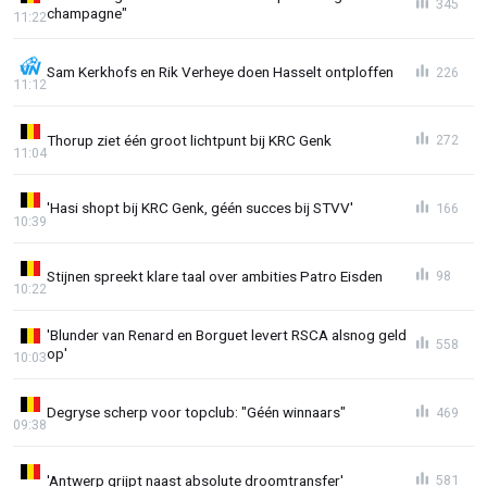
345
champagne"
11:22
Sam Kerkhofs en Rik Verheye doen Hasselt ontploffen
226
11:12
Thorup ziet één groot lichtpunt bij KRC Genk
272
11:04
'Hasi shopt bij KRC Genk, géén succes bij STVV'
166
10:39
Stijnen spreekt klare taal over ambities Patro Eisden
98
10:22
'Blunder van Renard en Borguet levert RSCA alsnog geld
558
op'
10:03
Degryse scherp voor topclub: "Géén winnaars"
469
09:38
'Antwerp grijpt naast absolute droomtransfer'
581