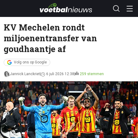
KV Mechelen rondt
miljoenentransfer van
goudhaantje af
Volg ons op Google
Jannick Lanckriet
6 juli 2026 12:38
259 stemmen