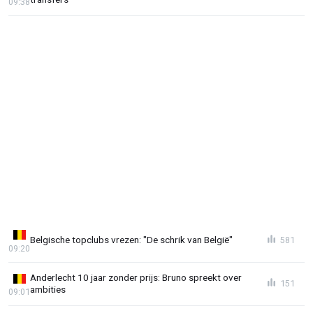
09:38
Belgische topclubs vrezen: "De schrik van België"
581
09:20
Anderlecht 10 jaar zonder prijs: Bruno spreekt over
151
ambities
09:01