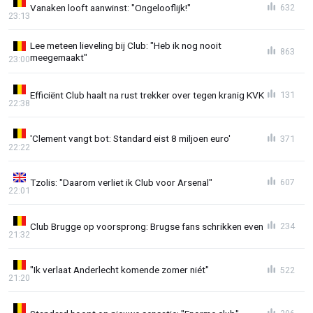
Vanaken looft aanwinst: "Ongelooflijk!"
632
23:13
Lee meteen lieveling bij Club: "Heb ik nog nooit
863
meegemaakt"
23:00
Efficiënt Club haalt na rust trekker over tegen kranig KVK
131
22:38
'Clement vangt bot: Standard eist 8 miljoen euro'
371
22:22
Tzolis: "Daarom verliet ik Club voor Arsenal"
607
22:01
Club Brugge op voorsprong: Brugse fans schrikken even
234
21:32
"Ik verlaat Anderlecht komende zomer niét"
522
21:20