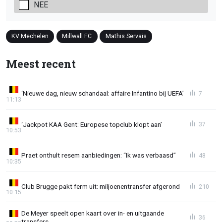
NEE
KV Mechelen
Millwall FC
Mathis Servais
Meest recent
‘Nieuwe dag, nieuw schandaal: affaire Infantino bij UEFA’
7
11:13
‘Jackpot KAA Gent: Europese topclub klopt aan’
37
10:53
Praet onthult resem aanbiedingen: “Ik was verbaasd”
48
10:35
Club Brugge pakt ferm uit: miljoenentransfer afgerond
210
10:15
De Meyer speelt open kaart over in- en uitgaande
36
transfers