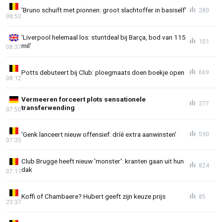
'Bruno schuift met pionnen: groot slachtoffer in basiself'
280
08:52
'Liverpool helemaal los: stuntdeal bij Barça, bod van 115
101
mil'
08:37
Potts debuteert bij Club: ploegmaats doen boekje open
669
08:12
Vermeeren forceert plots sensationele
277
transferwending
07:50
'Genk lanceert nieuw offensief: dríé extra aanwinsten'
590
07:35
Club Brugge heeft nieuw 'monster': kranten gaan uit hun
824
dak
07:11
Koffi of Chambaere? Hubert geeft zijn keuze prijs
85
23:37