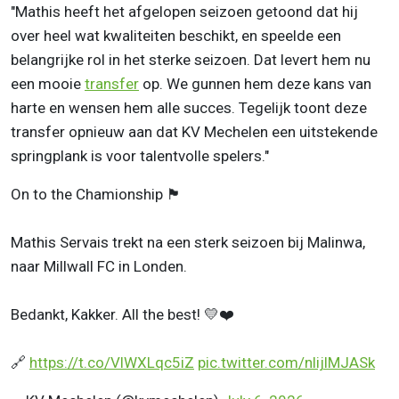
"Mathis heeft het afgelopen seizoen getoond dat hij
over heel wat kwaliteiten beschikt, en speelde een
belangrijke rol in het sterke seizoen. Dat levert hem nu
een mooie
transfer
op. We gunnen hem deze kans van
harte en wensen hem alle succes. Tegelijk toont deze
transfer opnieuw aan dat KV Mechelen een uitstekende
springplank is voor talentvolle spelers."
On to the Chamionship 🏴󠁧󠁢󠁥󠁮󠁧󠁿
Mathis Servais trekt na een sterk seizoen bij Malinwa,
naar Millwall FC in Londen.
Bedankt, Kakker. All the best! 💛❤️
🔗
https://t.co/VlWXLqc5iZ
pic.twitter.com/nlijlMJASk