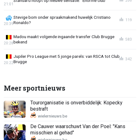
Standard hoopt op nieuwe sensatie: "Enorme club"
206
21:01
Stevige bom onder spraakmakend huwelijk Cristiano
119
Ronaldo?
20:39
Madou maakt volgende ingaande transfer Club Brugge
583
bekend
20:28
Jupiler Pro League met 5 jonge parels: van RSCA tot Club
342
Brugge
20:22
Meer sportnieuws
Tourorganisatie is onverbiddelijk: Kopecky
bestraft
De Cauwer waarschuwt Van der Poel: "Kans
misschien al gehad"