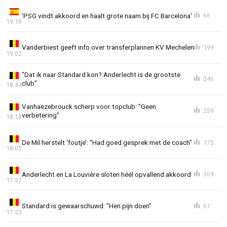
'PSG vindt akkoord en haalt grote naam bij FC Barcelona'
66
19:19
Vanderbiest geeft info over transferplannen KV Mechelen
199
19:02
"Dat ik naar Standard kon? Anderlecht is de grootste
346
club"
18:44
Vanhaezebrouck scherp voor topclub: "Geen
259
verbetering"
18:18
De Mil herstelt ‘foutje’: "Had goed gesprek met de coach"
175
18:05
Anderlecht en La Louvière sloten héél opvallend akkoord
369
17:37
Standard is gewaarschuwd: "Hen pijn doen"
61
17:23