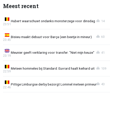
Meest recent
Hubert waarschuwt ondanks monsterzege voor dinsdag
14
23:51
Bisiwu maakt debuut voor Barça (een beetje in mineur)
60
23:45
Meunier geeft verklaring voor transfer: "Niet mijn keuze"
41
23:19
Meteen hommeles bij Standard: Euvrard haalt keihard uit
109
22:59
Pittige Limburgse derby bezorgt Lommel meteen primeur
43
22:46