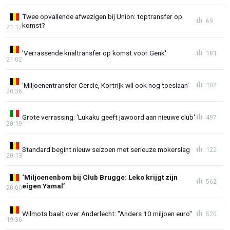
Twee opvallende afwezigen bij Union: toptransfer op
69
komst?
21:17
'Verrassende knaltransfer op komst voor Genk'
181
21:02
'Miljoenentransfer Cercle, Kortrijk wil ook nog toeslaan'
102
20:36
Grote verrassing: 'Lukaku geeft jawoord aan nieuwe club'
497
20:19
Standard begint nieuw seizoen met serieuze mokerslag
122
20:13
‘Miljoenenbom bij Club Brugge: Leko krijgt zijn
562
eigen Yamal’
20:00
Wilmots baalt over Anderlecht: "Anders 10 miljoen euro"
520
19:36