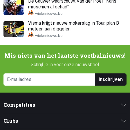
De Cauwer waarschuwt Van der Poel: "Kans
misschien al gehad"
Visma krijgt nieuwe mokerslag in Tour, plan B
meteen aan diggelen
Mis niets van het laatste voetbalnieuws!
Schrijf je in voor onze nieuwsbrief
Inschrijven
Competities
Clubs