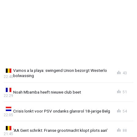
Vamos a la playa: swingend Union bezorgt Westerlo
43
bolwassing
22:40
Noah Mbamba heeft nieuwe club beet
51
22:29
Crisis lonkt voor PSV ondanks glansrol 18-jarige Belg
54
22:05
'AA Gent schrikt: Franse grootmacht klopt plots aan'
88
21:45