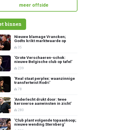
meer offside
et binnen
Nieuwe blamage Vrancken;
Godts krikt marktwaarde op
35
'Grote Verschaeren-schok:
nieuwe Belgische club op tafel'
239
'Real staat perplex: waanzinnige
transfertwist Rodri'
78
'Anderlecht drukt door: twee
kersverse aanwinsten in zicht'
280
'Club plant volgende topaankoop;
nieuwe wending Sternberg'