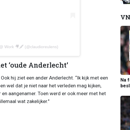
VN
@ Work 🎥🖋️ (@claudioreulens)
et ‘oude Anderlecht’
Ook hij ziet een ander Anderlecht. “Ik kijk met een
Na f
en wel dat je niet naar het verleden mag kijken,
bes
r en aangenamer. Toen werd er ook meer met het
lemaal wat zakelijker."