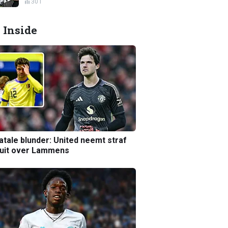
301
 Inside
atale blunder: United neemt straf
luit over Lammens