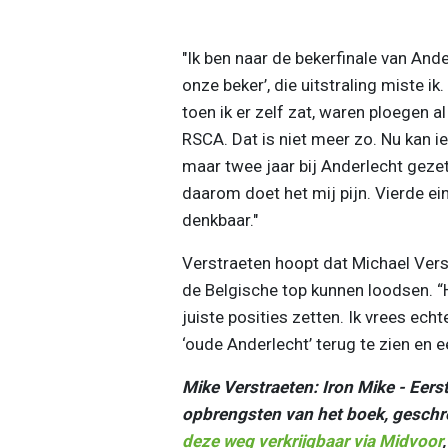
"Ik ben naar de bekerfinale van Ande
onze beker’, die uitstraling miste i
toen ik er zelf zat, waren ploegen a
RSCA. Dat is niet meer zo. Nu kan i
maar twee jaar bij Anderlecht geze
daarom doet het mij pijn. Vierde ei
denkbaar."
Verstraeten hoopt dat Michael Ver
de Belgische top kunnen loodsen. “H
juiste posities zetten. Ik vrees ec
‘oude Anderlecht’ terug te zien en ee
Mike Verstraeten: Iron Mike - Eers
opbrengsten van het boek, geschr
deze weg verkrijgbaar via Midvoor