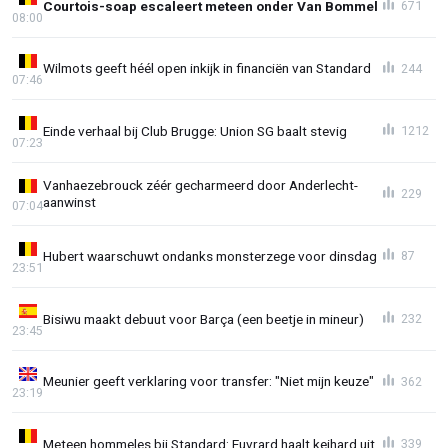
Courtois-soap escaleert meteen onder Van Bommel
671
08:00
Wilmots geeft héél open inkijk in financiën van Standard
244
07:46
Einde verhaal bij Club Brugge: Union SG baalt stevig
1212
07:23
Vanhaezebrouck zéér gecharmeerd door Anderlecht-
229
aanwinst
07:04
Hubert waarschuwt ondanks monsterzege voor dinsdag
87
23:51
Bisiwu maakt debuut voor Barça (een beetje in mineur)
232
23:45
Meunier geeft verklaring voor transfer: "Niet mijn keuze"
362
23:19
Meteen hommeles bij Standard: Euvrard haalt keihard uit
339