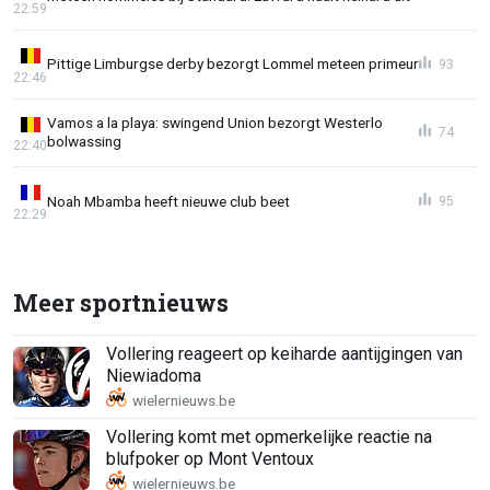
22:59
Pittige Limburgse derby bezorgt Lommel meteen primeur
93
22:46
Vamos a la playa: swingend Union bezorgt Westerlo
74
bolwassing
22:40
Noah Mbamba heeft nieuwe club beet
95
22:29
Meer sportnieuws
Vollering reageert op keiharde aantijgingen van
Niewiadoma
Vollering komt met opmerkelijke reactie na
blufpoker op Mont Ventoux