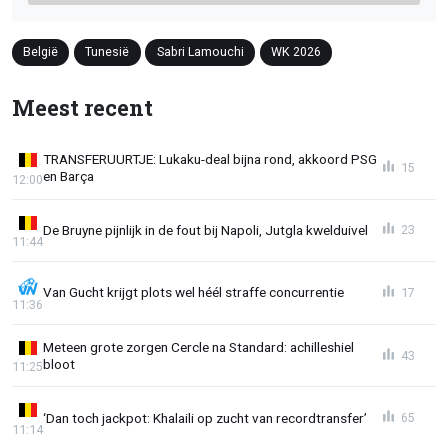
België
Tunesië
Sabri Lamouchi
WK 2026
Meest recent
TRANSFERUURTJE: Lukaku-deal bijna rond, akkoord PSG
15
en Barça
12:00
De Bruyne pijnlijk in de fout bij Napoli, Jutgla kwelduivel
23
11:44
Van Gucht krijgt plots wel héél straffe concurrentie
17
11:36
Meteen grote zorgen Cercle na Standard: achilleshiel
43
bloot
11:25
‘Dan toch jackpot: Khalaili op zucht van recordtransfer’
65
11:14