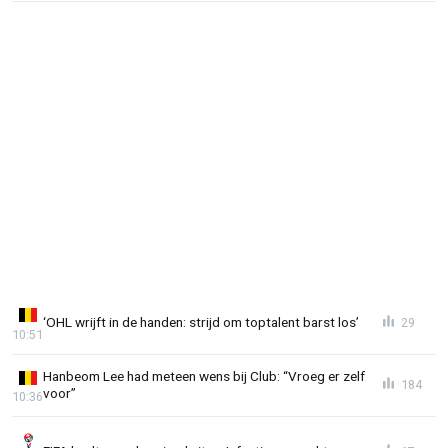
‘OHL wrijft in de handen: strijd om toptalent barst los’
29
10:51
Hanbeom Lee had meteen wens bij Club: “Vroeg er zelf
184
voor”
10:36