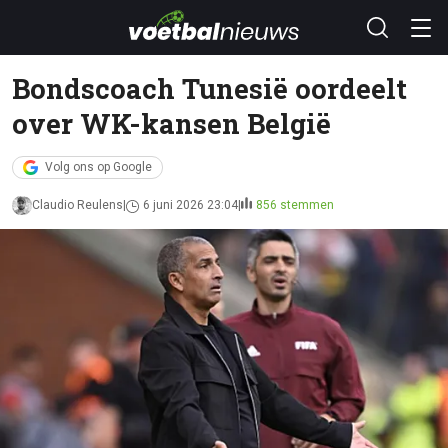
Bondscoach Tunesië oordeelt
over WK-kansen België
Volg ons op Google
Claudio Reulens
6 juni 2026 23:04
856 stemmen