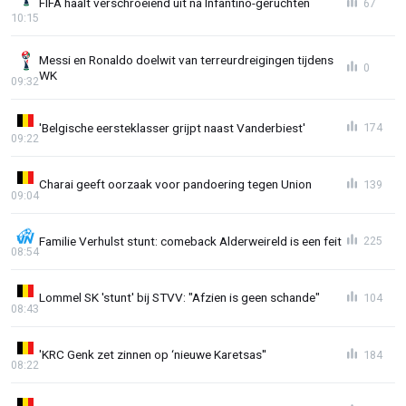
FIFA haalt verschroeiend uit na Infantino-geruchten
67
10:15
Messi en Ronaldo doelwit van terreurdreigingen tijdens
0
WK
09:32
'Belgische eersteklasser grijpt naast Vanderbiest'
174
09:22
Charai geeft oorzaak voor pandoering tegen Union
139
09:04
Familie Verhulst stunt: comeback Alderweireld is een feit
225
08:54
Lommel SK 'stunt' bij STVV: "Afzien is geen schande"
104
08:43
'KRC Genk zet zinnen op ‘nieuwe Karetsas''
184
08:22