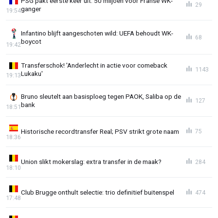
PSG pakt eerste keer uit: 50 miljoen voor Franse WK-
29
ganger
19:54
Infantino blijft aangeschoten wild: UEFA behoudt WK-
68
boycot
19:42
Transferschok! 'Anderlecht in actie voor comeback
1143
Lukaku'
19:13
Bruno sleutelt aan basisploeg tegen PAOK, Saliba op de
127
bank
18:51
Historische recordtransfer Real; PSV strikt grote naam
75
18:36
Union slikt mokerslag: extra transfer in de maak?
284
18:10
Club Brugge onthult selectie: trio definitief buitenspel
474
17:48