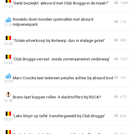
'Genk bezwijkt: akkoord met Club Brugge in de maak?'
1409
17:29
Ronaldo doet monden openvallen met absurd
113
miljoenenpark
17:07
'Totale uitverkoop bij Antwerp: duo in etalage gezet'
430
16:45
'Club Brugge verrast: zesde zomeraanwinst onderweg'
1051
16:26
Marc Coucke laat iedereen perplex achter bij absurd bod
169
16:04
Bruno laat koppen rollen: 4 slachtoffers bij RSCA?
473
15:42
'Leko klopt op tafel: transfergeweld bij Club Brugge'
804
15:21