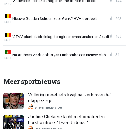
'Anderlecht schakelt hoger en meldt zich officieel'
822
15:03
Nieuwe Gouden Schoen voor Genk? HVH oordeelt
263
14:38
'STVV plant dubbelslag: terugkeer smaakmaker en Saudi'
159
14:19
Na Anthony vindt ook Bryan Limbombe een nieuwe club
31
14:03
Meer sportnieuws
Vollering moet iets kwijt na 'verlossende'
etappezege
Justine Ghekiere lacht met omstreden
borstcontrole: "Twee bidons..."