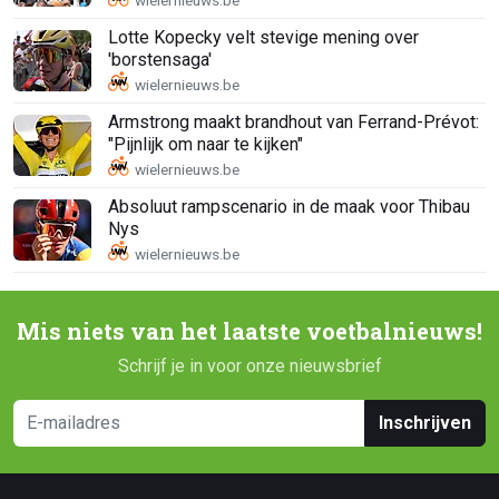
Lotte Kopecky velt stevige mening over
'borstensaga'
Armstrong maakt brandhout van Ferrand-Prévot:
"Pijnlijk om naar te kijken"
Absoluut rampscenario in de maak voor Thibau
Nys
Mis niets van het laatste voetbalnieuws!
Schrijf je in voor onze nieuwsbrief
Inschrijven