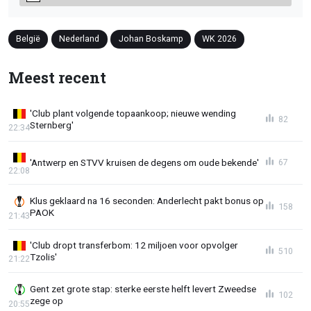
België
Nederland
Johan Boskamp
WK 2026
Meest recent
'Club plant volgende topaankoop; nieuwe wending
82
Sternberg'
22:34
'Antwerp en STVV kruisen de degens om oude bekende'
67
22:08
Klus geklaard na 16 seconden: Anderlecht pakt bonus op
158
PAOK
21:43
'Club dropt transferbom: 12 miljoen voor opvolger
510
Tzolis'
21:22
Gent zet grote stap: sterke eerste helft levert Zweedse
102
zege op
20:55