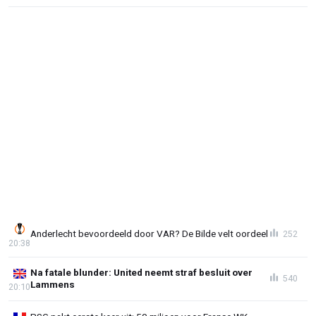
Anderlecht bevoordeeld door VAR? De Bilde velt oordeel
252
20:38
Na fatale blunder: United neemt straf besluit over
540
Lammens
20:10