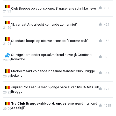
Club Brugge op voorsprong: Brugse fans schrikken even
208
21:32
"Ik verlaat Anderlecht komende zomer niét"
429
21:20
Standard hoopt op nieuwe sensatie: "Enorme club"
162
21:01
Stevige bom onder spraakmakend huwelijk Cristiano
92
Ronaldo?
20:39
Madou maakt volgende ingaande transfer Club Brugge
514
bekend
20:28
Jupiler Pro League met 5 jonge parels: van RSCA tot Club
298
Brugge
20:22
'Na Club Brugge-akkoord: ongeziene wending rond
1515
Adedeji'
20:00