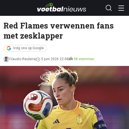
Red Flames verwennen fans
met zesklapper
Volg ons op Google
Claudio Reulens
5 juni 2026 22:08
98 stemmen