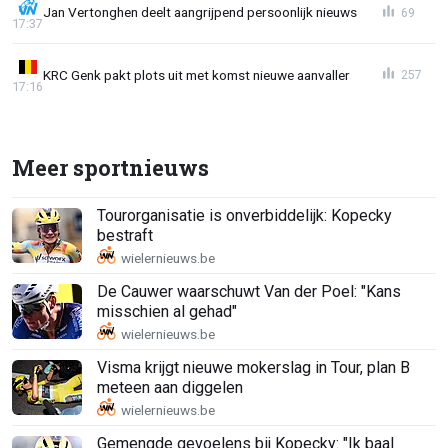
Jan Vertonghen deelt aangrijpend persoonlijk nieuws
69
17:37
KRC Genk pakt plots uit met komst nieuwe aanvaller
257
17:16
Meer sportnieuws
Tourorganisatie is onverbiddelijk: Kopecky
bestraft
De Cauwer waarschuwt Van der Poel: "Kans
misschien al gehad"
Visma krijgt nieuwe mokerslag in Tour, plan B
meteen aan diggelen
Gemengde gevoelens bij Kopecky: "Ik baal