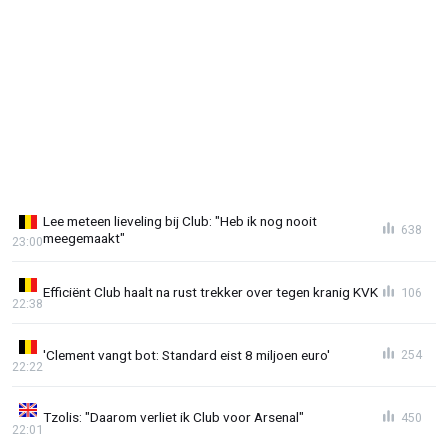
Lee meteen lieveling bij Club: "Heb ik nog nooit
638
meegemaakt"
23:00
Efficiënt Club haalt na rust trekker over tegen kranig KVK
106
22:38
'Clement vangt bot: Standard eist 8 miljoen euro'
254
22:22
Tzolis: "Daarom verliet ik Club voor Arsenal"
450
22:01