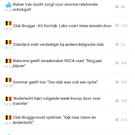
Ruben Van Gucht zorgt voor enorme relationele
88
schokgolf
19:38
Club Brugge - KV Kortrijk: Leko voert twee wissels door
124
19:37
Standard stalt verdediger bij andere Belgische club
60
19:17
Biancone geeft smaakmaker RSCA raad: "Nog jaar
499
blijven"
19:04
Sommer geeft toe: “Die club was ook een optie”
445
18:39
'Anderlecht hakt volgende week knoop door over
340
transfer'
18:22
Club Brugge moet opletten: "Kijk naar Union en
374
Anderlecht"
18:01