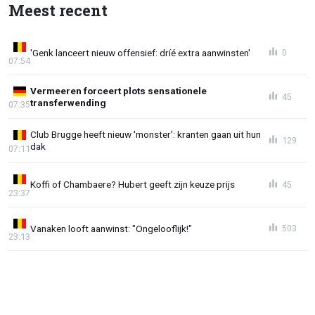
Meest recent
'Genk lanceert nieuw offensief: dríé extra aanwinsten'
0
07:54
Vermeeren forceert plots sensationele
45
transferwending
07:35
Club Brugge heeft nieuw 'monster': kranten gaan uit hun
129
dak
07:11
Koffi of Chambaere? Hubert geeft zijn keuze prijs
45
23:37
Vanaken looft aanwinst: "Ongelooflijk!"
503
23:13