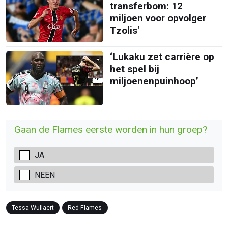
transferbom: 12
miljoen voor opvolger
Tzolis'
‘Lukaku zet carrière op
het spel bij
miljoenenpuinhoop’
Gaan de Flames eerste worden in hun groep?
JA
NEEN
Tessa Wullaert
Red Flames