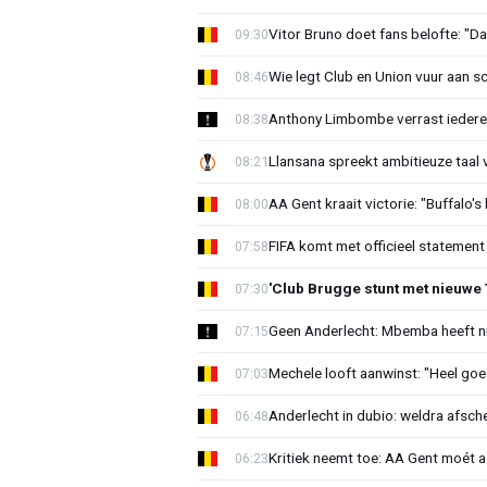
Vitor Bruno doet fans belofte: "Da
09:30
Wie legt Club en Union vuur aan 
08:46
Anthony Limbombe verrast iedere
08:38
Llansana spreekt ambitieuze taal
08:21
AA Gent kraait victorie: "Buffalo's
08:00
FIFA komt met officieel statement
07:58
'Club Brugge stunt met nieuwe 
07:30
Geen Anderlecht: Mbemba heeft n
07:15
Mechele looft aanwinst: "Heel goe
07:03
Anderlecht in dubio: weldra afsche
06:48
Kritiek neemt toe: AA Gent moét 
06:23