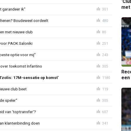
‘Clu
met
t garandeer ik"
301
schenen? Boudeweel oordeelt
480
en met nieuwe club
80
 voor PAOK Saloniki
251
 beste optie voor mij"
243
 over toekomst Infantino
305
Reco
een 
Tzolis: 17M-sensatie op komst'
1180
ieuwe club beet
119
de speler"
305
id van ‘toptransfer’?
607
aan klantenbinding doen
341