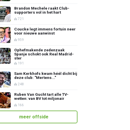
Brandon Mechele raakt Club-
supporters vol in het hart
721
Coucke legt immens fortuin neer
voor nieuwe aanwinst
959
Ophefmakende zedenzaak
Spanje schokt ook Real Madrid-
ster
191
Sam Kerkhofs kwam héél dicht bij
deze club: "Mertens..."
248
Ruben Van Gucht tart alle TV-
wetten: van BV tot miljonair
166
meer offside