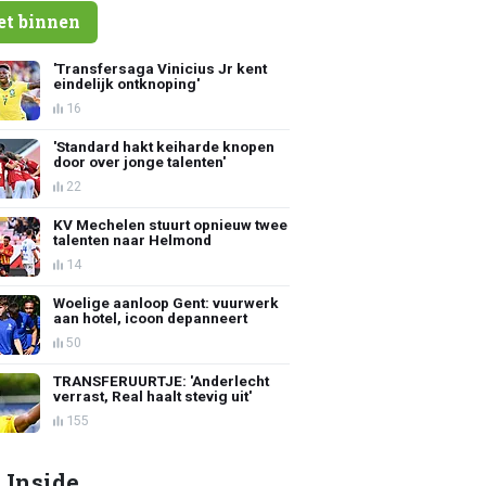
et binnen
'Transfersaga Vinicius Jr kent
eindelijk ontknoping'
16
'Standard hakt keiharde knopen
door over jonge talenten'
22
KV Mechelen stuurt opnieuw twee
talenten naar Helmond
14
Woelige aanloop Gent: vuurwerk
aan hotel, icoon depanneert
50
TRANSFERUURTJE: 'Anderlecht
verrast, Real haalt stevig uit'
155
 Inside