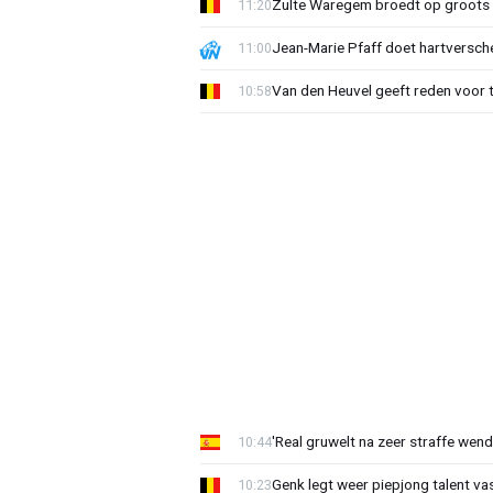
Zulte Waregem broedt op groots 
11:20
Jean-Marie Pfaff doet hartversch
11:00
Van den Heuvel geeft reden voor 
10:58
'Real gruwelt na zeer straffe wend
10:44
Genk legt weer piepjong talent va
10:23