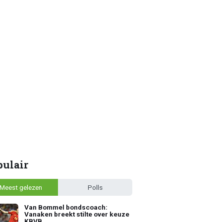
pulair
Meest gelezen
Polls
Van Bommel bondscoach:
Vanaken breekt stilte over keuze
KBVB