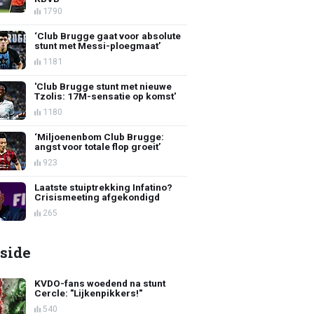
1790
‘Club Brugge gaat voor absolute
stunt met Messi-ploegmaat’
1181
'Club Brugge stunt met nieuwe
Tzolis: 17M-sensatie op komst'
1180
‘Miljoenenbom Club Brugge:
angst voor totale flop groeit’
923
Laatste stuiptrekking Infatino?
Crisismeeting afgekondigd
265
side
KVDO-fans woedend na stunt
Cercle: "Lijkenpikkers!"
540