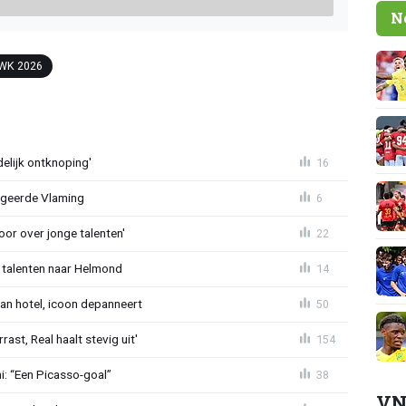
N
WK 2026
delijk ontknoping'
16
egeerde Vlaming
6
or over jonge talenten'
22
 talenten naar Helmond
14
an hotel, icoon depanneert
50
st, Real haalt stevig uit'
154
mi: “Een Picasso-goal”
38
VN