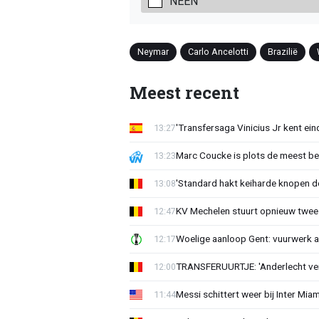
NEEN
Neymar
Carlo Ancelotti
Brazilië
Meest recent
'Transfersaga Vinicius Jr kent ein
13:27
Marc Coucke is plots de meest b
13:23
'Standard hakt keiharde knopen do
13:08
KV Mechelen stuurt opnieuw twee
12:47
Woelige aanloop Gent: vuurwerk a
12:17
TRANSFERUURTJE: 'Anderlecht verra
12:00
Messi schittert weer bij Inter Mia
11:44