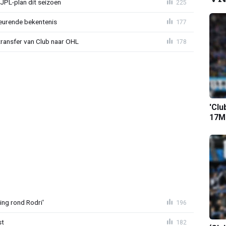
JPL-plan dit seizoen
225
eurende bekentenis
177
transfer van Club naar OHL
178
'Clu
17M-
ing rond Rodri'
196
st
182