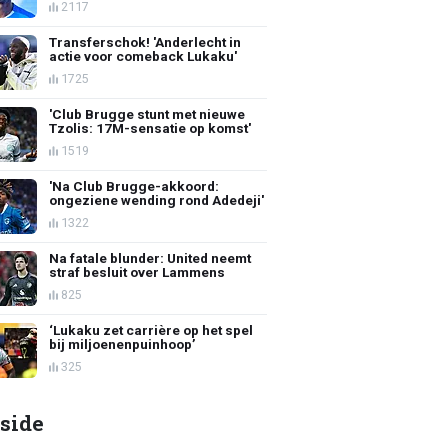
2117
Transferschok! 'Anderlecht in
actie voor comeback Lukaku'
1725
'Club Brugge stunt met nieuwe
Tzolis: 17M-sensatie op komst'
1519
'Na Club Brugge-akkoord:
ongeziene wending rond Adedeji'
1322
Na fatale blunder: United neemt
straf besluit over Lammens
825
‘Lukaku zet carrière op het spel
bij miljoenenpuinhoop’
325
side