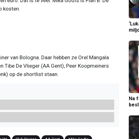
n euro. Dat is te veel. Mika Godts is Plan B. De
o kosten.
‘Luk
milj
iner van Bologna. Daar hebben ze Orel Mangala
en Tibe De Vlieger (AA Gent), Peer Koopmeiners
nk) op de shortlist staan.
Na f
bes