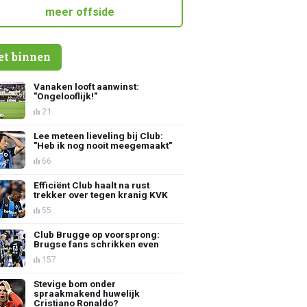
meer offside
et binnen
Vanaken looft aanwinst:
"Ongelooflijk!"
21
Lee meteen lieveling bij Club:
"Heb ik nog nooit meegemaakt"
66
Efficiënt Club haalt na rust
trekker over tegen kranig KVK
55
Club Brugge op voorsprong:
Brugse fans schrikken even
157
Stevige bom onder
spraakmakend huwelijk
Cristiano Ronaldo?