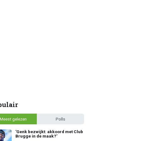
pulair
Meest gelezen
Polls
'Genk bezwijkt: akkoord met Club
Brugge in de maak?'