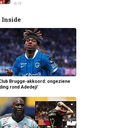
58
 Inside
Club Brugge-akkoord: ongeziene
ing rond Adedeji'