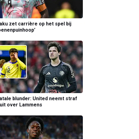
aku zet carrière op het spel bij
oenenpuinhoop’
atale blunder: United neemt straf
luit over Lammens