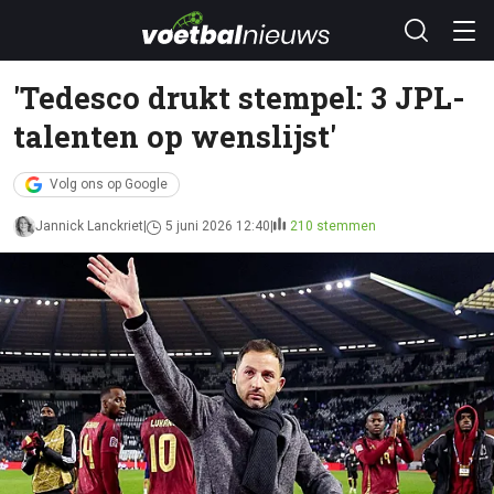
'Tedesco drukt stempel: 3 JPL-
talenten op wenslijst'
Volg ons op Google
Jannick Lanckriet
5 juni 2026 12:40
210 stemmen