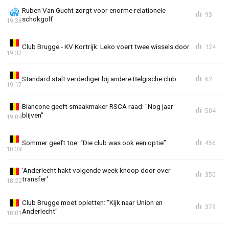
Ruben Van Gucht zorgt voor enorme relationele
93
schokgolf
19:38
Club Brugge - KV Kortrijk: Leko voert twee wissels door
124
19:37
Standard stalt verdediger bij andere Belgische club
62
19:17
Biancone geeft smaakmaker RSCA raad: "Nog jaar
504
blijven"
19:04
Sommer geeft toe: “Die club was ook een optie”
456
18:39
'Anderlecht hakt volgende week knoop door over
350
transfer'
18:22
Club Brugge moet opletten: "Kijk naar Union en
379
Anderlecht"
18:01