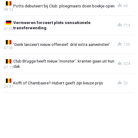
Potts debuteert bij Club: ploegmaats doen boekje open
60
08:12
Vermeeren forceert plots sensationele
114
transferwending
07:50
'Genk lanceert nieuw offensief: dríé extra aanwinsten'
123
07:35
Club Brugge heeft nieuw 'monster': kranten gaan uit hun
324
dak
07:11
Koffi of Chambaere? Hubert geeft zijn keuze prijs
55
23:37