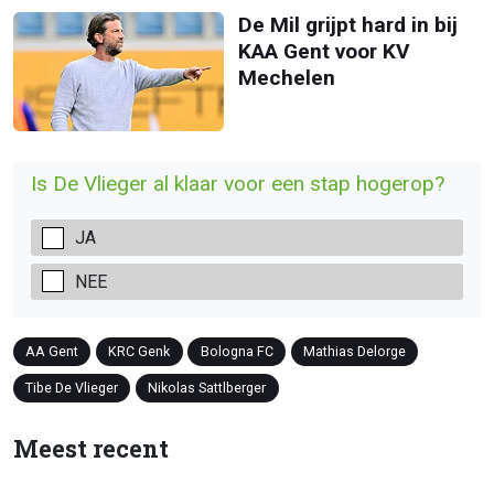
De Mil grijpt hard in bij
KAA Gent voor KV
Mechelen
Is De Vlieger al klaar voor een stap hogerop?
JA
NEE
AA Gent
KRC Genk
Bologna FC
Mathias Delorge
Tibe De Vlieger
Nikolas Sattlberger
Meest recent