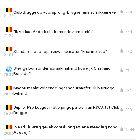
Club Brugge op voorsprong: Brugse fans schrikken even
214
21:32
"Ik verlaat Anderlecht komende zomer niét"
444
21:20
Standard hoopt op nieuwe sensatie: "Enorme club"
172
21:01
Stevige bom onder spraakmakend huwelijk Cristiano
97
Ronaldo?
20:39
Madou maakt volgende ingaande transfer Club Brugge
531
bekend
20:28
Jupiler Pro League met 5 jonge parels: van RSCA tot Club
309
Brugge
20:22
'Na Club Brugge-akkoord: ongeziene wending rond
1544
Adedeji'
20:00