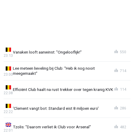
Vanaken looft aanwinst: "Ongelooflijk!"
550
23:13
Lee meteen lieveling bij Club: "Heb ik nog nooit
714
meegemaakt"
23:00
Efficiënt Club haalt na rust trekker over tegen kranig KVK
114
22:38
'Clement vangt bot: Standard eist 8 miljoen euro'
286
22:22
Tzolis: "Daarom verliet ik Club voor Arsenal"
482
22:01