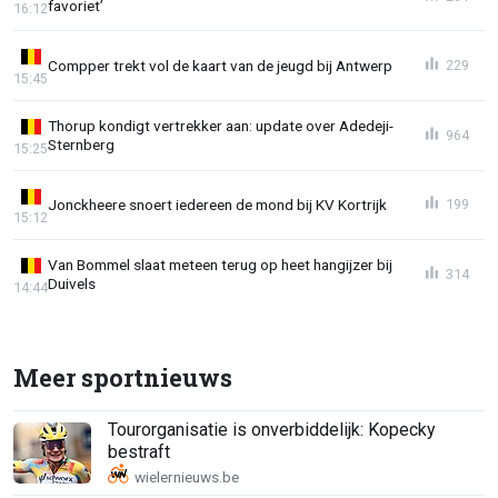
favoriet’
16:12
Compper trekt vol de kaart van de jeugd bij Antwerp
229
15:45
Thorup kondigt vertrekker aan: update over Adedeji-
964
Sternberg
15:25
Jonckheere snoert iedereen de mond bij KV Kortrijk
199
15:12
Van Bommel slaat meteen terug op heet hangijzer bij
314
Duivels
14:44
Meer sportnieuws
Tourorganisatie is onverbiddelijk: Kopecky
bestraft