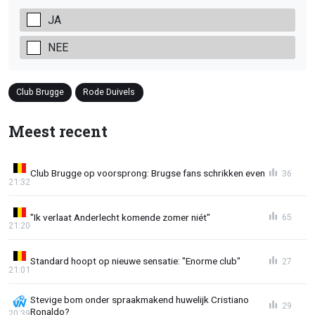
JA
NEE
Club Brugge
Rode Duivels
Meest recent
Club Brugge op voorsprong: Brugse fans schrikken even
36
21:32
"Ik verlaat Anderlecht komende zomer niét"
65
21:20
Standard hoopt op nieuwe sensatie: "Enorme club"
27
21:01
Stevige bom onder spraakmakend huwelijk Cristiano
29
Ronaldo?
20:39