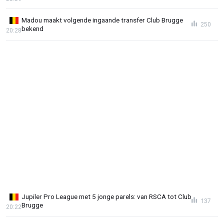
Madou maakt volgende ingaande transfer Club Brugge
250
bekend
20:28
Jupiler Pro League met 5 jonge parels: van RSCA tot Club
137
Brugge
20:22