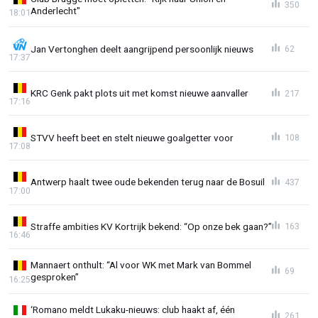
350
Anderlecht"
18:01
Jan Vertonghen deelt aangrijpend persoonlijk nieuws
62
17:37
KRC Genk pakt plots uit met komst nieuwe aanvaller
217
17:16
STVV heeft beet en stelt nieuwe goalgetter voor
108
17:08
Antwerp haalt twee oude bekenden terug naar de Bosuil
437
17:00
Straffe ambities KV Kortrijk bekend: “Op onze bek gaan?”
163
16:46
Mannaert onthult: “Al voor WK met Mark van Bommel
69
gesproken”
16:25
‘Romano meldt Lukaku-nieuws: club haakt af, één
261