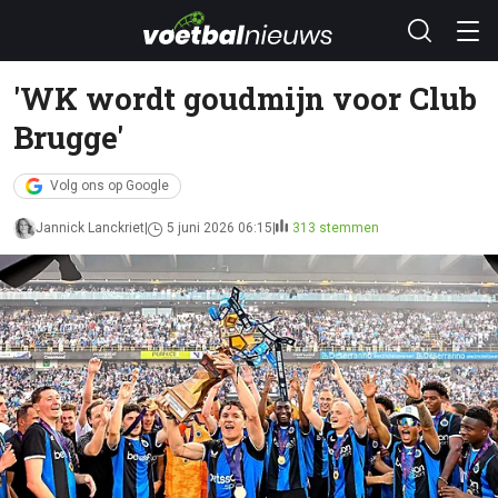
'WK wordt goudmijn voor Club
Brugge'
Volg ons op Google
Jannick Lanckriet
5 juni 2026 06:15
313 stemmen