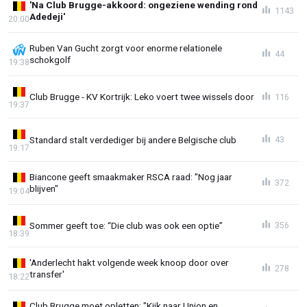
'Na Club Brugge-akkoord: ongeziene wending rond
1143
Adedeji'
20:00
Ruben Van Gucht zorgt voor enorme relationele
44
schokgolf
19:38
Club Brugge - KV Kortrijk: Leko voert twee wissels door
116
19:37
Standard stalt verdediger bij andere Belgische club
43
19:17
Biancone geeft smaakmaker RSCA raad: "Nog jaar
372
blijven"
19:04
Sommer geeft toe: “Die club was ook een optie”
356
18:39
'Anderlecht hakt volgende week knoop door over
278
transfer'
18:22
Club Brugge moet opletten: "Kijk naar Union en