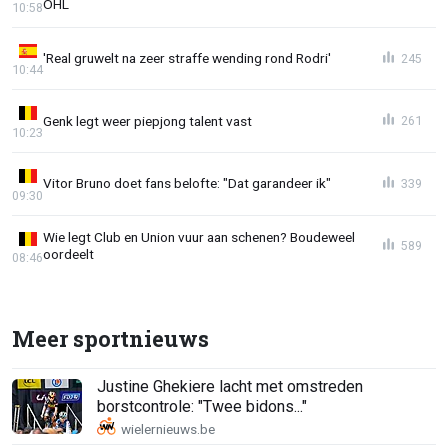
OHL
10:58
'Real gruwelt na zeer straffe wending rond Rodri'
245
10:44
Genk legt weer piepjong talent vast
261
10:23
Vitor Bruno doet fans belofte: "Dat garandeer ik"
339
09:30
Wie legt Club en Union vuur aan schenen? Boudeweel
589
oordeelt
08:46
Meer sportnieuws
Justine Ghekiere lacht met omstreden
borstcontrole: "Twee bidons..."