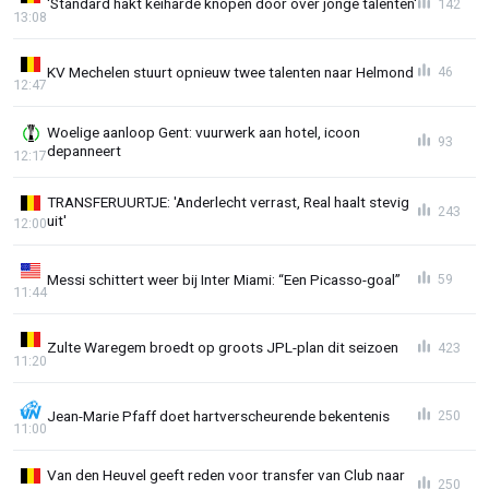
'Standard hakt keiharde knopen door over jonge talenten'
142
13:08
KV Mechelen stuurt opnieuw twee talenten naar Helmond
46
12:47
Woelige aanloop Gent: vuurwerk aan hotel, icoon
93
depanneert
12:17
TRANSFERUURTJE: 'Anderlecht verrast, Real haalt stevig
243
uit'
12:00
Messi schittert weer bij Inter Miami: “Een Picasso-goal”
59
11:44
Zulte Waregem broedt op groots JPL-plan dit seizoen
423
11:20
Jean-Marie Pfaff doet hartverscheurende bekentenis
250
11:00
Van den Heuvel geeft reden voor transfer van Club naar
250