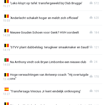
'Leko klopt op tafel: transfergeweld bij Club Brugge'
572
15:21
'Anderlecht schakelt hoger en meldt zich officieel'
620
15:03
Nieuwe Gouden Schoen voor Genk? HVH oordeelt
184
14:38
'STVV plant dubbelslag: terugkeer smaakmaker en Saudi'
121
14:19
Na Anthony vindt ook Bryan Limbombe een nieuwe club
24
14:03
Hoge verwachtingen van Antwerp-coach: "Hij overtuigde
170
ons"
13:48
'Transfersaga Vinicius Jr kent eindelijk ontknoping'
109
13:27