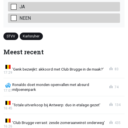
JA
NEEN
STVV
Karlsruher
Meest recent
'Genk bezwijkt: akkoord met Club Brugge in de maak?'
83
17:29
Ronaldo doet monden openvallen met absurd
74
miljoenenpark
17:07
'Totale uitverkoop bij Antwerp: duo in etalage gezet'
134
16:45
'Club Brugge verrast: zesde zomeraanwinst onderweg'
435
16:26